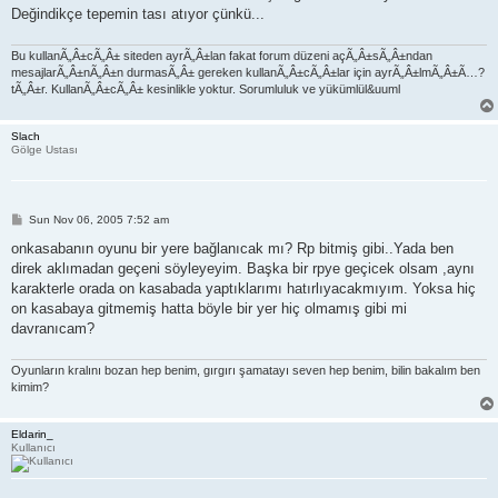
Değindikçe tepemin tası atıyor çünkü...
Bu kullanÃ„Â±cÃ„Â± siteden ayrÃ„Â±lan fakat forum düzeni açÃ„Â±sÃ„Â±ndan
mesajlarÃ„Â±nÃ„Â±n durmasÃ„Â± gereken kullanÃ„Â±cÃ„Â±lar için ayrÃ„Â±lmÃ„Â±Ã…?
tÃ„Â±r. KullanÃ„Â±cÃ„Â± kesinlikle yoktur. Sorumluluk ve yükümlül&uuml
Slach
Gölge Ustası
P
Sun Nov 06, 2005 7:52 am
o
s
onkasabanın oyunu bir yere bağlanıcak mı? Rp bitmiş gibi..Yada ben
t
direk aklımadan geçeni söyleyeyim. Başka bir rpye geçicek olsam ,aynı
karakterle orada on kasabada yaptıklarımı hatırlıyacakmıyım. Yoksa hiç
on kasabaya gitmemiş hatta böyle bir yer hiç olmamış gibi mi
davranıcam?
Oyunların kralını bozan hep benim, gırgırı şamatayı seven hep benim, bilin bakalım ben
kimim?
Eldarin_
Kullanıcı