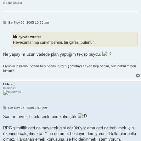
Gölge Ustası
P
Sat Nov 05, 2005 10:25 am
o
s
t
sylvos wrote:
Heyecanlanma canım benim, bir çaresi bulunur.
Ne yapayım uzun vadede plan yaptığım tek rp buydu.
Oyunların kralını bozan hep benim, gırgırı şamatayı seven hep benim, bilin bakalım ben
kimim?
Eldarin_
Kullanıcı
P
Sat Nov 05, 2005 1:48 pm
o
s
Sanırım evet, birtek senle ben kalmıştık
t
RPG şimdilik geri gelmeyecek gibi gözüküyor ama geri getirebilmek için
üzerinde çalışılmakta. Yine de umut besleyin demiyorum. Belki olur belki
olmaz. Harcanan emek konusuna ise hiç değinmek istemiyorum.