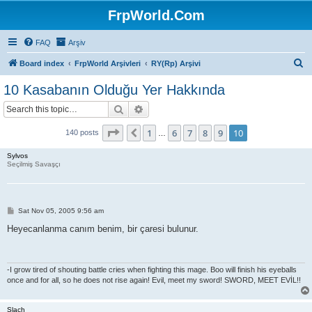
FrpWorld.Com
FAQ
Arşiv
S
Board index
FrpWorld Arşivleri
RY(Rp) Arşivi
e
10 Kasabanın Olduğu Yer Hakkında
a
Search
Advanced search
r
c
Page
10
of
10
1
6
7
8
9
10
Previous
140 posts
…
h
Sylvos
Seçilmiş Savaşçı
P
Sat Nov 05, 2005 9:56 am
o
s
Heyecanlanma canım benim, bir çaresi bulunur.
t
-I grow tired of shouting battle cries when fighting this mage. Boo will finish his eyeballs
once and for all, so he does not rise again! Evil, meet my sword! SWORD, MEET EVİL!!
Slach