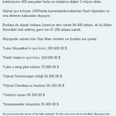
koleksiyonu 400 parçadan fazla ve ortalama değeri 2 milyon dolar.
Orjinal ışın kılıçları 1930'larda kameralarda kullanılan flash tüpünden ve
ona eklenen kabzadan oluşuyor.
Bunlara ek olarak İndiana Jones'un deri ceketi 94.400 dolara, ilk iki Ailien
filmindeki terk edilmiş gemi ise 47.200 dolara satıldı.
Müzayede satılan tüm Star Wars ürünleri ve fiyatları ise şunlar:
*Luke Skywalker'ın ışın kılıcı 200.600.00 $
*Darth Vader'ın ışın kılıcı 118.000.00 $
*Luke x-wing pilot tulumu 70.080.00 $
*Orjinal Stormtrooper tüfeği 56.500.00 $
*Orjinal Chewbacca maskesi 50.150.00 $
*Yoda'nın asası 50.150.00 $
*Snowspeeder minyatürü 35.400.00 $
Do you know the terror of he falls asleep? To the very tors he is terrified. Because the