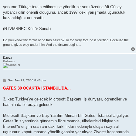
şarkının Türkçe tercih edilmesine yönelik bir soru üzerine Ali Güney,
yabancı dilin önemli olduğunu, ancak 1997"deki yarışmada üçüncülük
kazanıldığını anımsattı.
(NTVMSNBC Kültür Sanat)
Do you know the terror of he falls asleep? To the very tors he is terrified. Because the
ground gives way under him, And the dream begins...
Daeya
Kullanıcı
P
Sun Jan 29, 2006 8:43 pm
o
s
GATES 30 OCAK'TA İSTANBUL'DA...
t
3. kez Türkiye'ye gelecek Microsoft Başkanı, iş dünyası, öğrenciler ve
basınla da bir araya gelecek.
Microsoft Başkanı ve Baş Yazılım Mimarı Bill Gates, İstanbul"a geliyor.
Gates"in ziyaretinde gündemin ilk sırasında, ülkelerdeki bilgiye ve
İnternet"e erişim oranlarındaki farklılıklar nedeniyle oluşan sayısal
uçurumun kapatılmasına yönelik çabalar yer alıyor. Ziyaret kapsamında