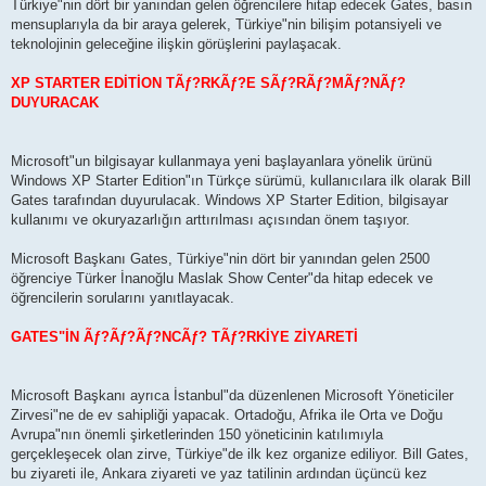
Türkiye"nin dört bir yanından gelen öğrencilere hitap edecek Gates, basın
mensuplarıyla da bir araya gelerek, Türkiye"nin bilişim potansiyeli ve
teknolojinin geleceğine ilişkin görüşlerini paylaşacak.
XP STARTER EDİTİON TÃƒ?RKÃƒ?E SÃƒ?RÃƒ?MÃƒ?NÃƒ?
DUYURACAK
Microsoft"un bilgisayar kullanmaya yeni başlayanlara yönelik ürünü
Windows XP Starter Edition"ın Türkçe sürümü, kullanıcılara ilk olarak Bill
Gates tarafından duyurulacak. Windows XP Starter Edition, bilgisayar
kullanımı ve okuryazarlığın arttırılması açısından önem taşıyor.
Microsoft Başkanı Gates, Türkiye"nin dört bir yanından gelen 2500
öğrenciye Türker İnanoğlu Maslak Show Center"da hitap edecek ve
öğrencilerin sorularını yanıtlayacak.
GATES"İN Ãƒ?Ãƒ?Ãƒ?NCÃƒ? TÃƒ?RKİYE ZİYARETİ
Microsoft Başkanı ayrıca İstanbul"da düzenlenen Microsoft Yöneticiler
Zirvesi"ne de ev sahipliği yapacak. Ortadoğu, Afrika ile Orta ve Doğu
Avrupa"nın önemli şirketlerinden 150 yöneticinin katılımıyla
gerçekleşecek olan zirve, Türkiye"de ilk kez organize ediliyor. Bill Gates,
bu ziyareti ile, Ankara ziyareti ve yaz tatilinin ardından üçüncü kez