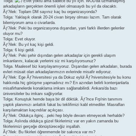
Tolga:
Evet yoktu ama sadece bu yıl için. WOD'da uzmanlaşmış
arkadaşların gerçekten önemli işleri olmasaydı bu yıl da olacaktı.
Ãƒ?ilek: Toplam DM sayınız kaç bu organizasyonda?
Tolga: Yaklaşık olarak 20-24 civarı birşey olması lazım. Tam olarak
bilemiyorum ama o civarlarda.
Ãƒ?ilek: Peki bu organizasyona dışarıdan, yani farklı illerden gelenler
oluyor mu?
Tolga: Evet oluyor.
Ãƒ?ilek: Bu yıl kaç kişi geldi.
Tolga: 6 kişi geldi.
Ãƒ?ilek: Peki şehir dışından gelen arkadaşlar için gerekli ulaşım
imkanlarını, kalacak yerlerini siz mi karşılıyorsunuz?
Tolga. Maalesef biz karşılayamıyoruz. Dışarıdan gelen arkadaları, burada
evleri müsait olan arkadaşlarımızın evlerinde misafir ediyoruz.
Ãƒ?ilek: Ege Ãƒ?niversitesi ya da Dokuz eylül Ãƒ?niversitesiyle bu konu
hakkında hiç görüşme yapmadınız mı? En azından belirli kontenjanlarla
misafirhanelerde konaklama imkanı sağlanabilirdi. Ankara'da bazı
üniversiteler bu imkanı sağlıyorlar.
Tolga: Konuştuk hemde baya bir dil döktük. Ãƒ?nce Frp'nin tanımını
yaptık planımızı anlattık fakat bu teklifimizi kabl etmediler. Masrafları
karşılamaktan kaçındılar açıkçası.
Ãƒ?ilek: Oldukça ilginç...peki hep böyle devam etmeyecek herhalde?
Tolga: Aslında oldukça güzel fikirlerimiz var en yakın zamanda bu
fikirlerimizi gerçeğe dönüştüreceğiz inşallah.
Ãƒ?ilek: Bu fikirleri öğrenmemde bir sakınca var mı?