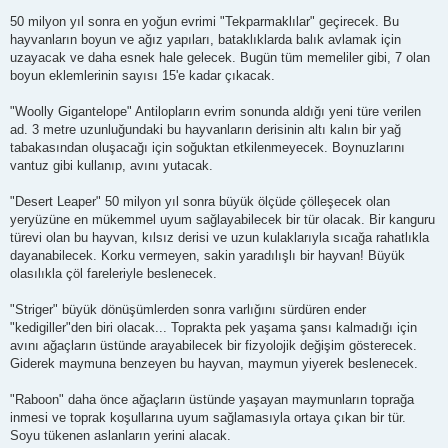
50 milyon yıl sonra en yoğun evrimi "Tekparmaklılar" geçirecek. Bu
hayvanların boyun ve ağız yapıları, bataklıklarda balık avlamak için
uzayacak ve daha esnek hale gelecek. Bugün tüm memeliler gibi, 7 olan
boyun eklemlerinin sayısı 15'e kadar çıkacak.
"Woolly Gigantelope" Antilopların evrim sonunda aldığı yeni türe verilen
ad. 3 metre uzunluğundaki bu hayvanların derisinin altı kalın bir yağ
tabakasından oluşacağı için soğuktan etkilenmeyecek. Boynuzlarını
vantuz gibi kullanıp, avını yutacak.
"Desert Leaper" 50 milyon yıl sonra büyük ölçüde çölleşecek olan
yeryüzüne en mükemmel uyum sağlayabilecek bir tür olacak. Bir kanguru
türevi olan bu hayvan, kılsız derisi ve uzun kulaklarıyla sıcağa rahatlıkla
dayanabilecek. Korku vermeyen, sakin yaradılışlı bir hayvan! Büyük
olasılıkla çöl fareleriyle beslenecek.
"Striger" büyük dönüşümlerden sonra varlığını sürdüren ender
"kedigiller"den biri olacak... Toprakta pek yaşama şansı kalmadığı için
avını ağaçların üstünde arayabilecek bir fizyolojik değişim gösterecek.
Giderek maymuna benzeyen bu hayvan, maymun yiyerek beslenecek.
"Raboon" daha önce ağaçların üstünde yaşayan maymunların toprağa
inmesi ve toprak koşullarına uyum sağlamasıyla ortaya çıkan bir tür.
Soyu tükenen aslanların yerini alacak.