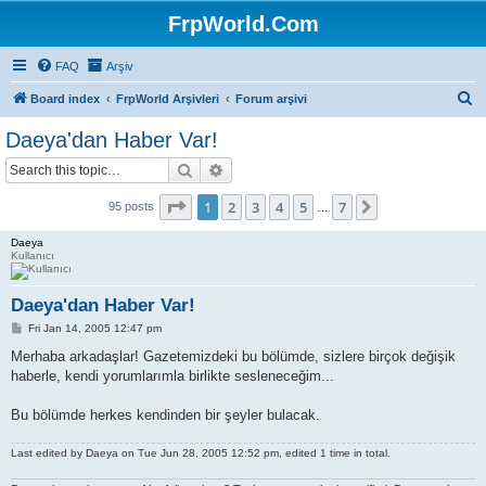
FrpWorld.Com
FAQ
Arşiv
S
Board index
FrpWorld Arşivleri
Forum arşivi
e
Daeya'dan Haber Var!
a
Search
Advanced search
r
c
Page
1
of
7
1
2
3
4
5
7
Next
95 posts
…
h
Daeya
Kullanıcı
Daeya'dan Haber Var!
P
Fri Jan 14, 2005 12:47 pm
o
s
Merhaba arkadaşlar! Gazetemizdeki bu bölümde, sizlere birçok değişik
t
haberle, kendi yorumlarımla birlikte sesleneceğim...
Bu bölümde herkes kendinden bir şeyler bulacak.
Last edited by
Daeya
on Tue Jun 28, 2005 12:52 pm, edited 1 time in total.