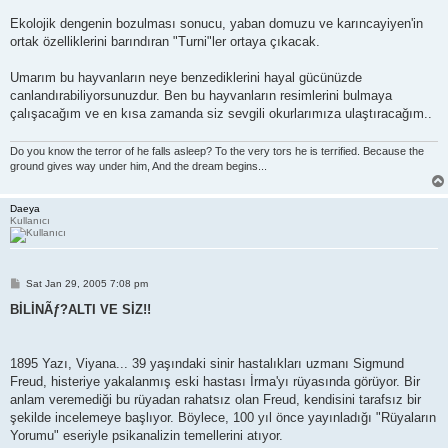
Ekolojik dengenin bozulması sonucu, yaban domuzu ve karıncayiyen'in
ortak özelliklerini barındıran "Turni"ler ortaya çıkacak.
Umarım bu hayvanların neye benzediklerini hayal gücünüzde
canlandırabiliyorsunuzdur. Ben bu hayvanların resimlerini bulmaya
çalışacağım ve en kısa zamanda siz sevgili okurlarımıza ulaştıracağım..
Do you know the terror of he falls asleep? To the very tors he is terrified. Because the
ground gives way under him, And the dream begins...
Daeya
Kullanıcı
P
Sat Jan 29, 2005 7:08 pm
o
s
BİLİNÃƒ?ALTI VE SİZ!!
t
1895 Yazı, Viyana... 39 yaşındaki sinir hastalıkları uzmanı Sigmund
Freud, histeriye yakalanmış eski hastası İrma'yı rüyasında görüyor. Bir
anlam veremediği bu rüyadan rahatsız olan Freud, kendisini tarafsız bir
şekilde incelemeye başlıyor. Böylece, 100 yıl önce yayınladığı "Rüyaların
Yorumu" eseriyle psikanalizin temellerini atıyor.