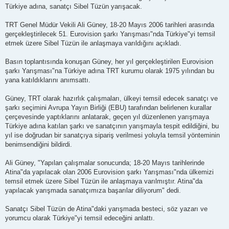
Türkiye adına, sanatçı Sibel Tüzün yarışacak.
TRT Genel Müdür Vekili Ali Güney, 18-20 Mayıs 2006 tarihleri arasında
gerçekleştirilecek 51. Eurovision şarkı Yarışması"nda Türkiye"yi temsil
etmek üzere Sibel Tüzün ile anlaşmaya varıldığını açıkladı.
Basın toplantısında konuşan Güney, her yıl gerçekleştirilen Eurovision
şarkı Yarışması"na Türkiye adına TRT kurumu olarak 1975 yılından bu
yana katıldıklarını anımsattı.
Güney, TRT olarak hazırlık çalışmaları, ülkeyi temsil edecek sanatçı ve
şarkı seçimini Avrupa Yayın Birliği (EBU) tarafından belirlenen kurallar
çerçevesinde yaptıklarını anlatarak, geçen yıl düzenlenen yarışmaya
Türkiye adına katılan şarkı ve sanatçının yarışmayla tespit edildiğini, bu
yıl ise doğrudan bir sanatçıya sipariş verilmesi yoluyla temsil yönteminin
benimsendiğini bildirdi.
Ali Güney, "Yapılan çalışmalar sonucunda; 18-20 Mayıs tarihlerinde
Atina"da yapılacak olan 2006 Eurovision şarkı Yarışması"nda ülkemizi
temsil etmek üzere Sibel Tüzün ile anlaşmaya varılmıştır. Atina"da
yapılacak yarışmada sanatçımıza başarılar diliyorum" dedi.
Sanatçı Sibel Tüzün de Atina"daki yarışmada besteci, söz yazarı ve
yorumcu olarak Türkiye"yi temsil edeceğini anlattı.