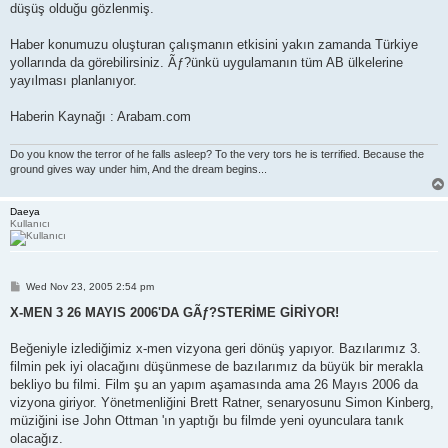
düşüş olduğu gözlenmiş.
Haber konumuzu oluşturan çalışmanın etkisini yakın zamanda Türkiye
yollarında da görebilirsiniz. Ãƒ?ünkü uygulamanın tüm AB ülkelerine
yayılması planlanıyor.
Haberin Kaynağı : Arabam.com
Do you know the terror of he falls asleep? To the very tors he is terrified. Because the
ground gives way under him, And the dream begins...
Daeya
Kullanıcı
P
Wed Nov 23, 2005 2:54 pm
o
s
X-MEN 3 26 MAYIS 2006'DA GÃƒ?STERİME GİRİYOR!
t
Beğeniyle izlediğimiz x-men vizyona geri dönüş yapıyor. Bazılarımız 3.
filmin pek iyi olacağını düşünmese de bazılarımız da büyük bir merakla
bekliyo bu filmi. Film şu an yapım aşamasında ama 26 Mayıs 2006 da
vizyona giriyor. Yönetmenliğini Brett Ratner, senaryosunu Simon Kinberg,
müziğini ise John Ottman 'ın yaptığı bu filmde yeni oyunculara tanık
olacağız.