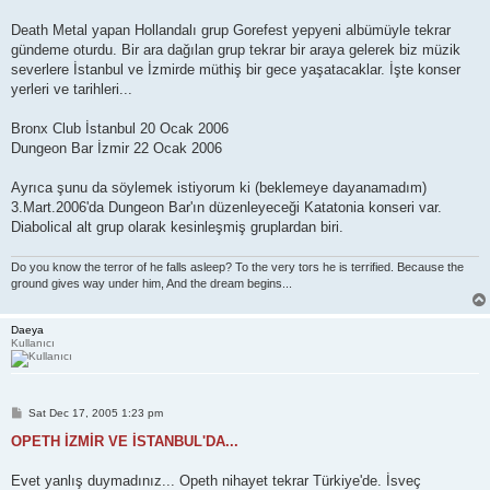
Death Metal yapan Hollandalı grup Gorefest yepyeni albümüyle tekrar
gündeme oturdu. Bir ara dağılan grup tekrar bir araya gelerek biz müzik
severlere İstanbul ve İzmirde müthiş bir gece yaşatacaklar. İşte konser
yerleri ve tarihleri...
Bronx Club İstanbul 20 Ocak 2006
Dungeon Bar İzmir 22 Ocak 2006
Ayrıca şunu da söylemek istiyorum ki (beklemeye dayanamadım)
3.Mart.2006'da Dungeon Bar'ın düzenleyeceği Katatonia konseri var.
Diabolical alt grup olarak kesinleşmiş gruplardan biri.
Do you know the terror of he falls asleep? To the very tors he is terrified. Because the
ground gives way under him, And the dream begins...
Daeya
Kullanıcı
P
Sat Dec 17, 2005 1:23 pm
o
s
OPETH İZMİR VE İSTANBUL'DA...
t
Evet yanlış duymadınız... Opeth nihayet tekrar Türkiye'de. İsveç