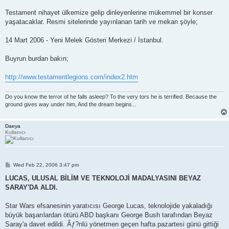
Testament nihayet ülkemize gelip dinleyenlerine mükemmel bir konser
yaşatacaklar. Resmi sitelerinde yayınlanan tarih ve mekan şöyle;
14 Mart 2006 - Yeni Melek Gösteri Merkezi / İstanbul.
Buyrun burdan bakın;
http://www.testamentlegions.com/index2.htm
Do you know the terror of he falls asleep? To the very tors he is terrified. Because the
ground gives way under him, And the dream begins...
Daeya
Kullanıcı
P
Wed Feb 22, 2006 3:47 pm
o
s
LUCAS, ULUSAL BİLİM VE TEKNOLOJİ MADALYASINI BEYAZ
t
SARAY'DA ALDI.
Star Wars efsanesinin yaratıcısı George Lucas, teknolojide yakaladığı
büyük başarılardan ötürü ABD başkanı George Bush tarafından Beyaz
Saray'a davet edildi. Ãƒ?nlü yönetmen geçen hafta pazartesi günü gittiği