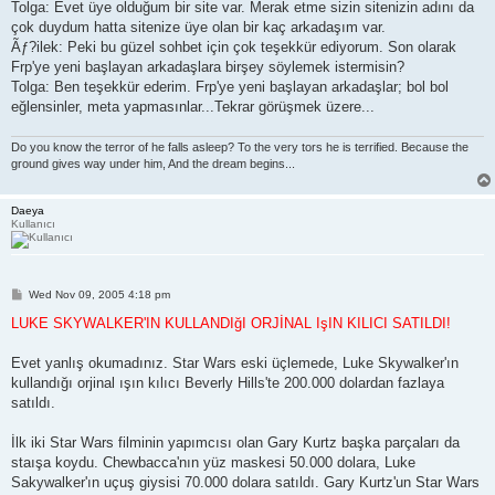
Tolga: Evet üye olduğum bir site var. Merak etme sizin sitenizin adını da
çok duydum hatta sitenize üye olan bir kaç arkadaşım var.
Ãƒ?ilek: Peki bu güzel sohbet için çok teşekkür ediyorum. Son olarak
Frp'ye yeni başlayan arkadaşlara birşey söylemek istermisin?
Tolga: Ben teşekkür ederim. Frp'ye yeni başlayan arkadaşlar; bol bol
eğlensinler, meta yapmasınlar...Tekrar görüşmek üzere...
Do you know the terror of he falls asleep? To the very tors he is terrified. Because the
ground gives way under him, And the dream begins...
Daeya
Kullanıcı
P
Wed Nov 09, 2005 4:18 pm
o
s
LUKE SKYWALKER'IN KULLANDIğI ORJİNAL IşIN KILICI SATILDI!
t
Evet yanlış okumadınız. Star Wars eski üçlemede, Luke Skywalker'ın
kullandığı orjinal ışın kılıcı Beverly Hills'te 200.000 dolardan fazlaya
satıldı.
İlk iki Star Wars filminin yapımcısı olan Gary Kurtz başka parçaları da
staışa koydu. Chewbacca'nın yüz maskesi 50.000 dolara, Luke
Sakywalker'ın uçuş giysisi 70.000 dolara satıldı. Gary Kurtz'un Star Wars