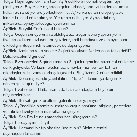
Tolga: Hayır öğrenebilirsin tabi. Ãƒ?ncelikle bir dernek oluşturmayı
planlıyoruz. Böylelikle dışarıdan gelen arkadaşlarımızı bu dernek adını
kullanrak rahat yerlere yerleştirebiliriz. Ãƒ?ünkü şu an nereye gitsek
kimse bu riski göze almıyor. Yer temin edilmiyor. Ayrıca daha iyi
imkanlarda oynayabileceğiz oyunlarımızı.
Ãƒ?ilek: Bu yılki Con'u nasıl buldun?
Tolga: Geçen seneye oranla oldukça az. Geçen sene yapılan yerin
fiyatları oldukça tuzluydu. bu yüzden şimdi buradayız ve o olayın bunu
etkilediğini düşünmek istemesek de düşünüyoruz.
Ãƒ?ilek: İzmircon yılın sadece 2 günü yapılıyor. Neden daha fazla değil?
Daha önceleri 3 gündü?
Tolga: Evet önceleri 3 gündü ama bu 3. günler genelde pazartesi günlerine
denk geliyordu. Ve bizim okulumuz, sınavlarımız -ve tabi katılan
arkadaşların- bu zamanlarla çakışıyordu. Bu yüzden 2 güne indirildi.
Ãƒ?ilek: Dönem şeklinde yapılabilir mi? İşte 1. dönem şu iki gün, 2.
dönem şu iki gün diye?
Tolga: Evet olabilir. Hatta aramızda bazı arkadaşların böyle bir
düşünceleri var.
Ãƒ?ilek: Bu sattığınız biletlerin geliri ile neler yapılıyor?
Tolga: Ãƒ?ncelikle sitemizin izmircon.org'un host'una, afişlere, posterlere
ve tabi ki davetiyelerin masraflarına gidiyor.
Ãƒ?ilek: Sen Frp ile ne zamandan beri uğraşıyorsun?
Tolga: Bir sayayım... 8 yıl.
Ãƒ?ilek: Herhangi bir frp sitesine üye misin? Bizim sitemizi
duymuşsundur sanırım.