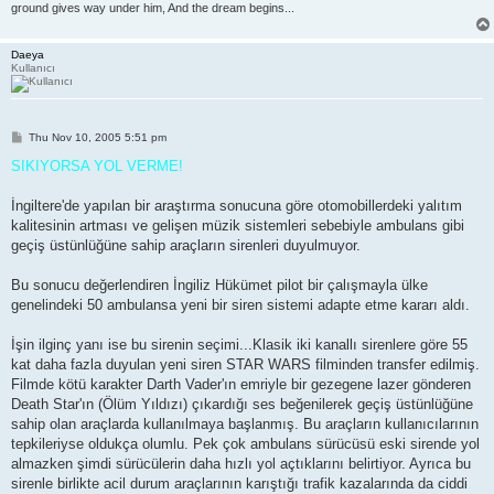
ground gives way under him, And the dream begins...
Daeya
Kullanıcı
P
Thu Nov 10, 2005 5:51 pm
o
s
SIKIYORSA YOL VERME!
t
İngiltere'de yapılan bir araştırma sonucuna göre otomobillerdeki yalıtım
kalitesinin artması ve gelişen müzik sistemleri sebebiyle ambulans gibi
geçiş üstünlüğüne sahip araçların sirenleri duyulmuyor.
Bu sonucu değerlendiren İngiliz Hükümet pilot bir çalışmayla ülke
genelindeki 50 ambulansa yeni bir siren sistemi adapte etme kararı aldı.
İşin ilginç yanı ise bu sirenin seçimi...Klasik iki kanallı sirenlere göre 55
kat daha fazla duyulan yeni siren STAR WARS filminden transfer edilmiş.
Filmde kötü karakter Darth Vader'ın emriyle bir gezegene lazer gönderen
Death Star'ın (Ölüm Yıldızı) çıkardığı ses beğenilerek geçiş üstünlüğüne
sahip olan araçlarda kullanılmaya başlanmış. Bu araçların kullanıcılarının
tepkileriyse oldukça olumlu. Pek çok ambulans sürücüsü eski sirende yol
almazken şimdi sürücülerin daha hızlı yol açtıklarını belirtiyor. Ayrıca bu
sirenle birlikte acil durum araçlarının karıştığı trafik kazalarında da ciddi