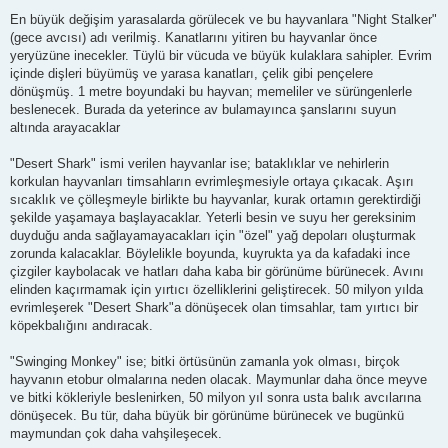
En büyük değişim yarasalarda görülecek ve bu hayvanlara "Night Stalker"
(gece avcısı) adı verilmiş. Kanatlarını yitiren bu hayvanlar önce
yeryüzüne inecekler. Tüylü bir vücuda ve büyük kulaklara sahipler. Evrim
içinde dişleri büyümüş ve yarasa kanatları, çelik gibi pençelere
dönüşmüş. 1 metre boyundaki bu hayvan; memeliler ve sürüngenlerle
beslenecek. Burada da yeterince av bulamayınca şanslarını suyun
altında arayacaklar
"Desert Shark" ismi verilen hayvanlar ise; bataklıklar ve nehirlerin
korkulan hayvanları timsahların evrimleşmesiyle ortaya çıkacak. Aşırı
sıcaklık ve çölleşmeyle birlikte bu hayvanlar, kurak ortamın gerektirdiği
şekilde yaşamaya başlayacaklar. Yeterli besin ve suyu her gereksinim
duyduğu anda sağlayamayacakları için "özel" yağ depoları oluşturmak
zorunda kalacaklar. Böylelikle boyunda, kuyrukta ya da kafadaki ince
çizgiler kaybolacak ve hatları daha kaba bir görünüme bürünecek. Avını
elinden kaçırmamak için yırtıcı özelliklerini geliştirecek. 50 milyon yılda
evrimleşerek "Desert Shark"a dönüşecek olan timsahlar, tam yırtıcı bir
köpekbalığını andıracak.
"Swinging Monkey" ise; bitki örtüsünün zamanla yok olması, birçok
hayvanın etobur olmalarına neden olacak. Maymunlar daha önce meyve
ve bitki kökleriyle beslenirken, 50 milyon yıl sonra usta balık avcılarına
dönüşecek. Bu tür, daha büyük bir görünüme bürünecek ve bugünkü
maymundan çok daha vahşileşecek.