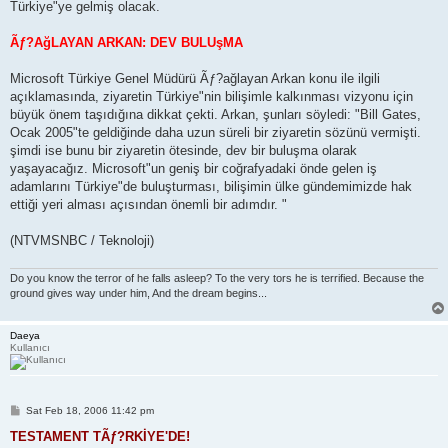
Türkiye"ye gelmiş olacak.
Ãƒ?AğLAYAN ARKAN: DEV BULUşMA
Microsoft Türkiye Genel Müdürü Ãƒ?ağlayan Arkan konu ile ilgili
açıklamasında, ziyaretin Türkiye"nin bilişimle kalkınması vizyonu için
büyük önem taşıdığına dikkat çekti. Arkan, şunları söyledi: "Bill Gates,
Ocak 2005"te geldiğinde daha uzun süreli bir ziyaretin sözünü vermişti.
şimdi ise bunu bir ziyaretin ötesinde, dev bir buluşma olarak
yaşayacağız. Microsoft"un geniş bir coğrafyadaki önde gelen iş
adamlarını Türkiye"de buluşturması, bilişimin ülke gündemimizde hak
ettiği yeri alması açısından önemli bir adımdır. "
(NTVMSNBC / Teknoloji)
Do you know the terror of he falls asleep? To the very tors he is terrified. Because the
ground gives way under him, And the dream begins...
Daeya
Kullanıcı
P
Sat Feb 18, 2006 11:42 pm
o
s
TESTAMENT TÃƒ?RKİYE'DE!
t