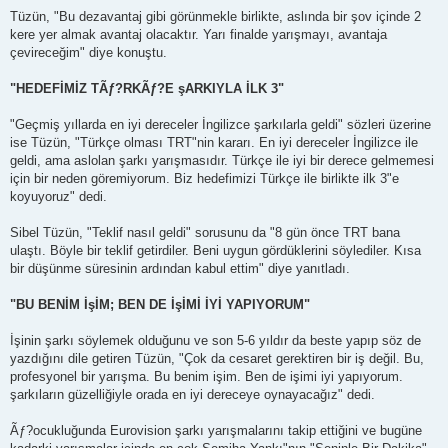
Tüzün, "Bu dezavantaj gibi görünmekle birlikte, aslında bir şov içinde 2
kere yer almak avantaj olacaktır. Yarı finalde yarışmayı, avantaja
çevireceğim" diye konuştu.
"HEDEFİMİZ TÃƒ?RKÃƒ?E şARKIYLA İLK 3"
"Geçmiş yıllarda en iyi dereceler İngilizce şarkılarla geldi" sözleri üzerine
ise Tüzün, "Türkçe olması TRT"nin kararı. En iyi dereceler İngilizce ile
geldi, ama aslolan şarkı yarışmasıdır. Türkçe ile iyi bir derece gelmemesi
için bir neden göremiyorum. Biz hedefimizi Türkçe ile birlikte ilk 3"e
koyuyoruz" dedi.
Sibel Tüzün, "Teklif nasıl geldi" sorusunu da "8 gün önce TRT bana
ulaştı. Böyle bir teklif getirdiler. Beni uygun gördüklerini söylediler. Kısa
bir düşünme süresinin ardından kabul ettim" diye yanıtladı.
"BU BENİM İşİM; BEN DE İşİMİ İYİ YAPIYORUM"
İşinin şarkı söylemek olduğunu ve son 5-6 yıldır da beste yapıp söz de
yazdığını dile getiren Tüzün, "Çok da cesaret gerektiren bir iş değil. Bu,
profesyonel bir yarışma. Bu benim işim. Ben de işimi iyi yapıyorum.
şarkıların güzelliğiyle orada en iyi dereceye oynayacağız" dedi.
Ãƒ?ocukluğunda Eurovision şarkı yarışmalarını takip ettiğini ve bugüne