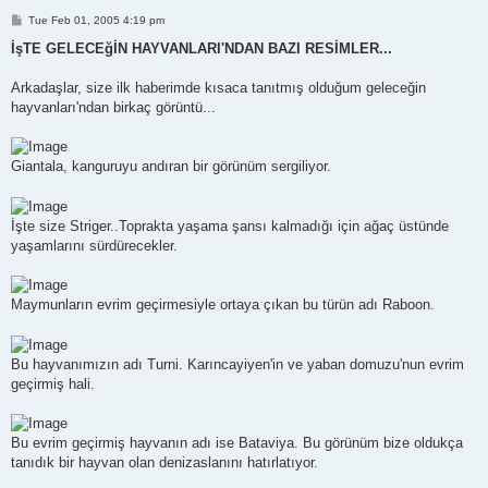
P
Tue Feb 01, 2005 4:19 pm
o
s
İşTE GELECEğİN HAYVANLARI'NDAN BAZI RESİMLER...
t
Arkadaşlar, size ilk haberimde kısaca tanıtmış olduğum geleceğin
hayvanları'ndan birkaç görüntü...
Giantala, kanguruyu andıran bir görünüm sergiliyor.
İşte size Striger..Toprakta yaşama şansı kalmadığı için ağaç üstünde
yaşamlarını sürdürecekler.
Maymunların evrim geçirmesiyle ortaya çıkan bu türün adı Raboon.
Bu hayvanımızın adı Turni. Karıncayiyen'in ve yaban domuzu'nun evrim
geçirmiş hali.
Bu evrim geçirmiş hayvanın adı ise Bataviya. Bu görünüm bize oldukça
tanıdık bir hayvan olan denizaslanını hatırlatıyor.