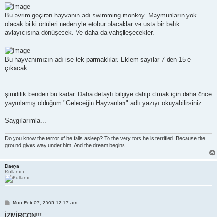
Bu evrim geçiren hayvanın adı swimming monkey. Maymunların yok
olacak bitki örtüleri nedeniyle etobur olacaklar ve usta bir balık
avlayıcısına dönüşecek. Ve daha da vahşileşecekler.
Bu hayvanımızın adı ise tek parmaklılar. Eklem sayılar 7 den 15 e
çıkacak.
şimdilik benden bu kadar. Daha detaylı bilgiye dahip olmak için daha önce
yayınlamış olduğum "Geleceğin Hayvanları" adlı yazıyı okuyabilirsiniz.
Saygılarımla...
Do you know the terror of he falls asleep? To the very tors he is terrified. Because the
ground gives way under him, And the dream begins...
Daeya
Kullanıcı
P
Mon Feb 07, 2005 12:17 am
o
s
İZMİRCON!!!