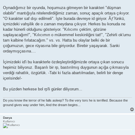
Oynadığımız bir oyunda, hoşumuza gitmeyen bir karakteri "düşman
olabilir" mantığıyla nitelendirdiğimiz zaman, sonuç apaçık ortaya çıkıyor.
"O karakter saf dışı edilmeli". İşte burada devreye id giriyor. Ãƒ?ünkü,
içmizdeki vahşilik de o zaman meydana çıkıyor. Herkes bu konuda ne
kadar hünerli olduğunu gösteriyor. "Kılıcımı çektim, gözüne
saplayacağım!", "Kılıcımın o mükemmel keskinliğini tat!", "Zehirli ok'umu
tam kalbine fırlatacağım." vs. vs. Hatta bu olaylar belki de bir
çoğumuzun, gece rüyasına bile giriyordur. Birebir yaşayarak. Sanki
ordaymışçasına....
İçimizdeki id'i bu karakterle özdeşleştirdiğimizde ortaya çıkan sonucu
hepimiz biliyoruz. Başarılı bir rp, bastırılmış duygunun açığa çıkmasıyla
verdiği rahatlık, özgürlük. -Tabi ki fazla abartılmadan, belirli bir denge
içerisinde!-
Bu yüzden herkese bol rp'li günler diliyorum...
Do you know the terror of he falls asleep? To the very tors he is terrified. Because the
ground gives way under him, And the dream begins...
Daeya
Kullanıcı