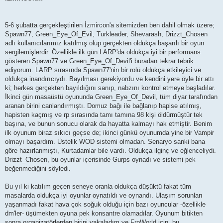
t
5-6 şubatta gerçekleştirilen İzmircon'a sitemizden ben dahil olmak üzere;
Spawn77, Green_Eye_Of_Evil, Turkleader, Shevarash, Drizzt_Chosen
adlı kullanıcılarımız katılmış olup gerçekten oldukça başarılı bir oyun
sergilemişlerdir. Özellikle ilk gün LARP'da oldukça iyi bir performans
gösteren Spawn77 ve Green_Eye_Of_Devil'i buradan tekrar tebrik
ediyorum. LARP sırasında Spawn77'nin bir rolü oldukça etkileyici ve
oldukça inandırıcıydı. Bayılması gerekiyordu ve kendini yere öyle bir attı
ki; herkes gerçekten bayıldığını sanıp, nabzını kontrol etmeye başladılar.
İkinci gün masaüstü oyununda Green_Eye_Of_Devil, tüm diyar tarafından
aranan birini canlandırmıştı. Domuz bağı ile bağlanıp hapise atılmış,
hapisten kaçmış ve rp sırasında tamı tamına 98 kişi öldürmüştür tek
başına, ve bunun sonucu olarak da hayatta kalmayı hak etmiştir. Benim
ilk oyunum biraz sıkıcı geçse de; ikinci günkü oyunumda yine bir Vampir
olmayı başardım. Üstelik WOD sistemi olmadan. Senaryo sanki bana
göre hazırlanmıştı, Kurtadamlar bile vardı. Oldukça ilginç ve eğlenceliydi.
Drizzt_Chosen, bu oyunlar içerisinde Gurps oynadı ve sistemi pek
beğenmediğini söyledi.
Bu yıl ki katılım geçen seneye oranla oldukça düşüktü fakat tüm
masalarda oldukça iyi oyunlar oynatıldı ve oynandı. Ulaşım sorunları
yaşanmadı fakat hava çok soğuk olduğu için bazı oyuncular -özellikle
dm'ler- üşümekten oyuna pek konsantre olamadılar. Oyunum bitikten
sonra organizatörlerden birini yakaladım ve FrpWorld için, bu