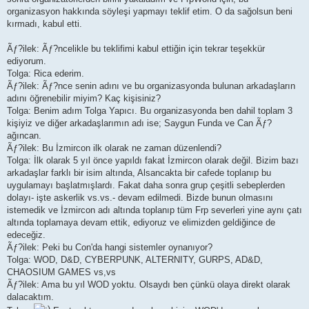
organizasyon hakkında söyleşi yapmayı teklif etim. O da sağolsun beni
kırmadı, kabul etti.
Ãƒ?ilek: Ãƒ?ncelikle bu teklifimi kabul ettiğin için tekrar teşekkür
ediyorum.
Tolga: Rica ederim.
Ãƒ?ilek: Ãƒ?nce senin adını ve bu organizasyonda bulunan arkadaşların
adını öğrenebilir miyim? Kaç kişisiniz?
Tolga: Benim adım Tolga Yapıcı. Bu organizasyonda ben dahil toplam 3
kişiyiz ve diğer arkadaşlarımın adı ise; Saygun Funda ve Can Ãƒ?
ağıncan.
Ãƒ?ilek: Bu İzmircon ilk olarak ne zaman düzenlendi?
Tolga: İlk olarak 5 yıl önce yapıldı fakat İzmircon olarak değil. Bizim bazı
arkadaşlar farklı bir isim altında, Alsancakta bir cafede toplanıp bu
uygulamayı başlatmışlardı. Fakat daha sonra grup çeşitli sebeplerden
dolayı- işte askerlik vs.vs.- devam edilmedi. Bizde bunun olmasını
istemedik ve İzmircon adı altında toplanıp tüm Frp severleri yine aynı çatı
altında toplamaya devam ettik, ediyoruz ve elimizden geldiğince de
edeceğiz.
Ãƒ?ilek: Peki bu Con'da hangi sistemler oynanıyor?
Tolga: WOD, D&D, CYBERPUNK, ALTERNITY, GURPS, AD&D,
CHAOSIUM GAMES vs,vs
Ãƒ?ilek: Ama bu yıl WOD yoktu. Olsaydı ben çünkü olaya direkt olarak
dalacaktım.