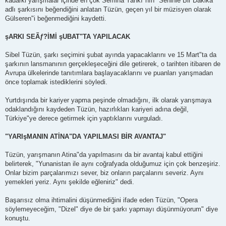
kadarki yarışmalar içinde en çok Semiha Yankı"nın "Seninle Bir Dakika"
adlı şarkısını beğendiğini anlatan Tüzün, geçen yıl bir müzisyen olarak
Gülseren"i beğenmediğini kaydetti.
şARKI SEÃƒ?İMİ şUBAT"TA YAPILACAK
Sibel Tüzün, şarkı seçimini şubat ayında yapacaklarını ve 15 Mart"ta da
şarkının lansmanının gerçekleşeceğini dile getirerek, o tarihten itibaren de
Avrupa ülkelerinde tanıtımlara başlayacaklarını ve puanları yarışmadan
önce toplamak istediklerini söyledi.
Yurtdışında bir kariyer yapma peşinde olmadığını, ilk olarak yarışmaya
odaklandığını kaydeden Tüzün, hazırlıkları kariyeri adına değil,
Türkiye"ye derece getirmek için yaptıklarını vurguladı.
"YARIşMANIN ATİNA"DA YAPILMASI BİR AVANTAJ"
Tüzün, yarışmanın Atina"da yapılmasını da bir avantaj kabul ettiğini
belirterek, "Yunanistan ile aynı coğrafyada olduğumuz için çok benzeşiriz.
Onlar bizim parçalarımızı sever, biz onların parçalarını severiz. Aynı
yemekleri yeriz. Aynı şekilde eğleniriz" dedi.
Başarısız olma ihtimalini düşünmediğini ifade eden Tüzün, "Opera
söylemeyeceğim, "Dizel" diye de bir şarkı yapmayı düşünmüyorum" diye
konuştu.