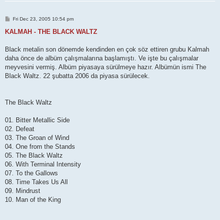
P
Fri Dec 23, 2005 10:54 pm
o
s
KALMAH - THE BLACK WALTZ
t
Black metalin son dönemde kendinden en çok söz ettiren grubu Kalmah
daha önce de albüm çalışmalarına başlamıştı. Ve işte bu çalışmalar
meyvesini vermiş. Albüm piyasaya sürülmeye hazır. Albümün ismi The
Black Waltz. 22 şubatta 2006 da piyasa sürülecek.
The Black Waltz
01. Bitter Metallic Side
02. Defeat
03. The Groan of Wind
04. One from the Stands
05. The Black Waltz
06. With Terminal Intensity
07. To the Gallows
08. Time Takes Us All
09. Mindrust
10. Man of the King