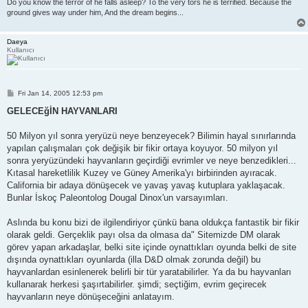
Do you know the terror of he falls asleep? To the very tors he is terrified. Because the
ground gives way under him, And the dream begins...
Daeya
Kullanıcı
P
Fri Jan 14, 2005 12:53 pm
o
s
GELECEğİN HAYVANLARI
t
50 Milyon yıl sonra yeryüzü neye benzeyecek? Bilimin hayal sınırlarında
yapılan çalışmaları çok değişik bir fikir ortaya koyuyor. 50 milyon yıl
sonra yeryüzündeki hayvanların geçirdiği evrimler ve neye benzedikleri...
Kıtasal hareketlilik Kuzey ve Güney Amerika'yı birbirinden ayıracak.
California bir adaya dönüşecek ve yavaş yavaş kutuplara yaklaşacak.
Bunlar İskoç Paleontolog Dougal Dinox'un varsayımları.
Aslında bu konu bizi de ilgilendiriyor çünkü bana oldukça fantastik bir fikir
olarak geldi. Gerçeklik payı olsa da olmasa da" Sitemizde DM olarak
görev yapan arkadaşlar, belki site içinde oynattıkları oyunda belki de site
dışında oynattıkları oyunlarda (illa D&D olmak zorunda değil) bu
hayvanlardan esinlenerek belirli bir tür yaratabilirler. Ya da bu hayvanları
kullanarak herkesi şaşırtabilirler. şimdi; seçtiğim, evrim geçirecek
hayvanların neye dönüşeceğini anlatayım.