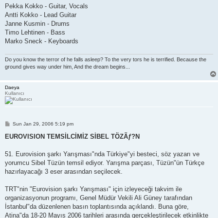
Pekka Kokko - Guitar, Vocals
Antti Kokko - Lead Guitar
Janne Kusmin - Drums
Timo Lehtinen - Bass
Marko Sneck - Keyboards
Do you know the terror of he falls asleep? To the very tors he is terrified. Because the
ground gives way under him, And the dream begins...
Daeya
Kullanıcı
P
Sun Jan 29, 2006 5:19 pm
o
s
EUROVISION TEMSİLCİMİZ SİBEL TÖZÃƒ?N
t
51. Eurovision şarkı Yarışması"nda Türkiye"yi besteci, söz yazarı ve
yorumcu Sibel Tüzün temsil ediyor. Yarışma parçası, Tüzün"ün Türkçe
hazırlayacağı 3 eser arasından seçilecek.
TRT"nin "Eurovision şarkı Yarışması" için izleyeceği takvim ile
organizasyonun programı, Genel Müdür Vekili Ali Güney tarafından
İstanbul"da düzenlenen basın toplantısında açıklandı. Buna göre,
Atina"da 18-20 Mayıs 2006 tarihleri arasında gerçekleştirilecek etkinlikte