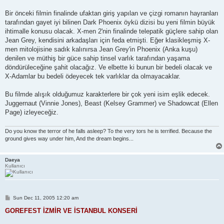
Bir önceki filmin finalinde ufaktan giriş yapılan ve çizgi romanın hayranları
tarafından gayet iyi bilinen Dark Phoenix öykü dizisi bu yeni filmin büyük
ihtimalle konusu olacak. X-men 2'nin finalinde telepatik güçlere sahip olan
Jean Grey, kendisini arkadaşları için feda etmişti. Eğer klasikleşmiş X-
men mitolojisine sadık kalınırsa Jean Grey'in Phoenix (Anka kuşu)
denilen ve müthiş bir güce sahip tinsel varlık tarafından yaşama
döndürüleceğine şahit olacağız. Ve elbette ki bunun bir bedeli olacak ve
X-Adamlar bu bedeli ödeyecek tek varlıklar da olmayacaklar.
Bu filmde alışık olduğumuz karakterlere bir çok yeni isim eşlik edecek.
Juggernaut (Vinnie Jones), Beast (Kelsey Grammer) ve Shadowcat (Ellen
Page) izleyeceğiz.
Do you know the terror of he falls asleep? To the very tors he is terrified. Because the
ground gives way under him, And the dream begins...
Daeya
Kullanıcı
P
Sun Dec 11, 2005 12:20 am
o
s
GOREFEST İZMİR VE İSTANBUL KONSERİ
t