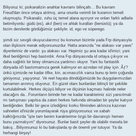
Biliyoruz ki; psikanalizin anahtar kavramı bilinçaltı... Bu kavram
Freud'dan önce ortaya atılmış; ama onunla verimli bir kuramın temeli
oluşmuştu. Psikanaliz, ruhu üç temel alana ayırıyor ve onları farklı adlarla
betimliyordu: güdü (es), akıl (ben) ve ahlak kuralları (benüstü); ya da
bizim derslerde gördüğümüz şekliyle: id, ego ve süperego.
şimdi siz sevgili okuyucularımız bu konunun bizimle yada Frp dünyasıyla
olan ilişkisini merak ediyorsunuzdur. Hatta aranızda "ne alakası var yaws"
diyenleriniz de vardır. şu alakası var. Hepimiz şu ana kadar id'imizi; yani
ilkel benliğimizi hep bastırdık. Ama Frp dünyasında id ortaya çıkıyor ve
daha sağlıklı bir birey olmamıza yardımcı oluyor. Yani bu fantastik
dünyada id'i bastırmamıza gerek kalmıyor en azından rol play için. Ãƒ?
ünkü içimizde ne kadar öfke, kin, acımasızlık varsa bunu rp lerin çoğunda
görüyoruz, yaşıyoruz. Ve reel hayata döndüğümüzde bu duygularımızdan
tamamen arınmış oluyoruz. En güzel olanı bunlardan bilinçli bir şekilde
kurtulabilmek. Herkes ölçüyü biliyor ve ölçünün kaçması halinde neler
olacağını da...Forumların birinde her ne kadar karakteriniz sizi yansıtmalı
mı tartışması yapılsa da zaten herkes farkında olmadan bir şeyler katıyor
benliğinden. Belki bir gece izlediğiniz korku filminden aklınıza kazınan
sahneleri id'inizde yorumlayarak rüya görüyorsunuz ve sabah
kalktığınızda "işte tam benim karakterime özgü bir davranıştı hemen
bunu yazmalıyım" diyorsunuz. Bunlar basit şeyler de olabilir mesela bir
bakış...Biliyorsunuz ki bu bakışlarda rp de önemli yer tutuyor. Ya da
herhangi birşey!