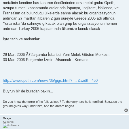
metalinin kendine has tarzının öncülerinden dev metal grubu Opeth,
avrupa turnesi kapsamında aralarında İspanya, İngiltere, Hollanda, ve
Fransa'nın da bulunduğu ülkelerde sahne alacak bu organizasyonun
ardından 27 marttan itibaren 2 gün süreyle Greece 2006 adı altında
Yunanistan'da sahneye çıkacak olan grup bu organizasyonun hemen
ardından Turkey 2006 kapsamında ülkemize konuk olacak.
İşte tarih ve mekanlar:
29 Mart 2006 Ãƒ?arşamba İstanbul Yeni Melek Gösteri Merkezi.
30 Mart 2006 Perşembe İzmir - Alsancak - Kemancı.
http://www.opeth.com/news/05/gigs.html? ... &width=450
Buyrun bir de buradan bakın...
Do you know the terror of he falls asleep? To the very tors he is terrified. Because the
ground gives way under him, And the dream begins...
Daeya
Kullanıcı