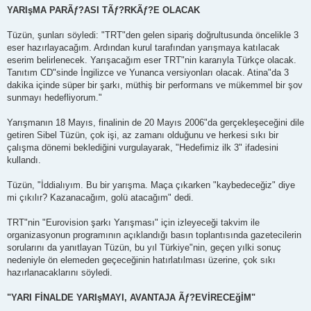
YARIşMA PARÃƒ?ASI TÃƒ?RKÃƒ?E OLACAK
Tüzün, şunları söyledi: "TRT"den gelen sipariş doğrultusunda öncelikle 3
eser hazırlayacağım. Ardından kurul tarafından yarışmaya katılacak
eserim belirlenecek. Yarışacağım eser TRT"nin kararıyla Türkçe olacak.
Tanıtım CD"sinde İngilizce ve Yunanca versiyonları olacak. Atina"da 3
dakika içinde süper bir şarkı, müthiş bir performans ve mükemmel bir şov
sunmayı hedefliyorum."
Yarışmanın 18 Mayıs, finalinin de 20 Mayıs 2006"da gerçekleşeceğini dile
getiren Sibel Tüzün, çok işi, az zamanı olduğunu ve herkesi sıkı bir
çalışma dönemi beklediğini vurgulayarak, "Hedefimiz ilk 3" ifadesini
kullandı.
Tüzün, "İddialıyım. Bu bir yarışma. Maça çıkarken "kaybedeceğiz" diye
mi çıkılır? Kazanacağım, golü atacağım" dedi.
TRT"nin "Eurovision şarkı Yarışması" için izleyeceği takvim ile
organizasyonun programının açıklandığı basın toplantısında gazetecilerin
sorularını da yanıtlayan Tüzün, bu yıl Türkiye"nin, geçen yılki sonuç
nedeniyle ön elemeden geçeceğinin hatırlatılması üzerine, çok sıkı
hazırlanacaklarını söyledi.
"YARI FİNALDE YARIşMAYI, AVANTAJA Ãƒ?EVİRECEğİM"