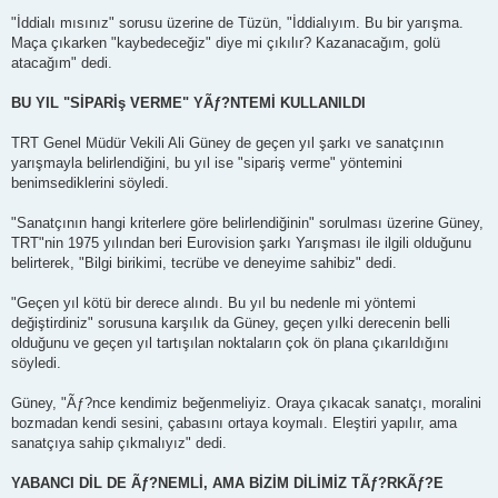
"İddialı mısınız" sorusu üzerine de Tüzün, "İddialıyım. Bu bir yarışma.
Maça çıkarken "kaybedeceğiz" diye mi çıkılır? Kazanacağım, golü
atacağım" dedi.
BU YIL "SİPARİş VERME" YÃƒ?NTEMİ KULLANILDI
TRT Genel Müdür Vekili Ali Güney de geçen yıl şarkı ve sanatçının
yarışmayla belirlendiğini, bu yıl ise "sipariş verme" yöntemini
benimsediklerini söyledi.
"Sanatçının hangi kriterlere göre belirlendiğinin" sorulması üzerine Güney,
TRT"nin 1975 yılından beri Eurovision şarkı Yarışması ile ilgili olduğunu
belirterek, "Bilgi birikimi, tecrübe ve deneyime sahibiz" dedi.
"Geçen yıl kötü bir derece alındı. Bu yıl bu nedenle mi yöntemi
değiştirdiniz" sorusuna karşılık da Güney, geçen yılki derecenin belli
olduğunu ve geçen yıl tartışılan noktaların çok ön plana çıkarıldığını
söyledi.
Güney, "Ãƒ?nce kendimiz beğenmeliyiz. Oraya çıkacak sanatçı, moralini
bozmadan kendi sesini, çabasını ortaya koymalı. Eleştiri yapılır, ama
sanatçıya sahip çıkmalıyız" dedi.
YABANCI DİL DE Ãƒ?NEMLİ, AMA BİZİM DİLİMİZ TÃƒ?RKÃƒ?E