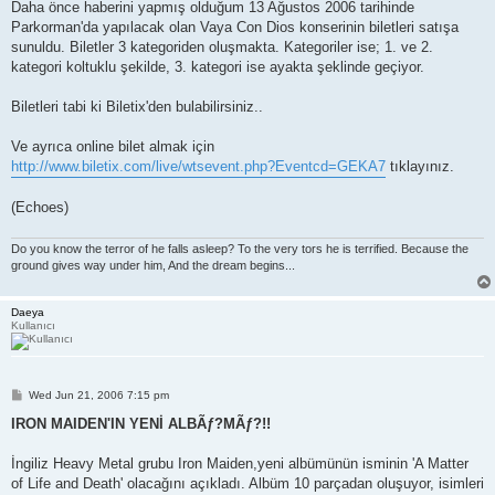
Daha önce haberini yapmış olduğum 13 Ağustos 2006 tarihinde
Parkorman'da yapılacak olan Vaya Con Dios konserinin biletleri satışa
sunuldu. Biletler 3 kategoriden oluşmakta. Kategoriler ise; 1. ve 2.
kategori koltuklu şekilde, 3. kategori ise ayakta şeklinde geçiyor.
Biletleri tabi ki Biletix'den bulabilirsiniz..
Ve ayrıca online bilet almak için
http://www.biletix.com/live/wtsevent.php?Eventcd=GEKA7
tıklayınız.
(Echoes)
Do you know the terror of he falls asleep? To the very tors he is terrified. Because the
ground gives way under him, And the dream begins...
Daeya
Kullanıcı
P
Wed Jun 21, 2006 7:15 pm
o
s
IRON MAIDEN'IN YENİ ALBÃƒ?MÃƒ?!!
t
İngiliz Heavy Metal grubu Iron Maiden,yeni albümünün isminin 'A Matter
of Life and Death' olacağını açıkladı. Albüm 10 parçadan oluşuyor, isimleri