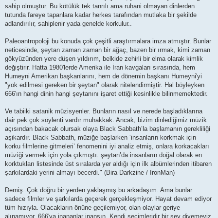
sahip olmuştur. Bu kötülük tek tanrılı ama ruhani olmayan dinlerden
tutunda fareye tapanlara kadar herkes tarafından mutlaka bir şekilde
adlandırılır, sahiplenir yada genelde korkulur..
Paleoantropoloji bu konuda çok çeşitli araştırmalara imza atmıştır. Bunlar
neticesinde, şeytan zaman zaman bir ağaç, bazen bir ırmak, kimi zaman
gökyüzünden yere düşen yıldırım, belkide zehirli bir elma olarak kimlik
değiştirir. Hatta 1980'lerde Amerika ile İran kavgaları sırasında, hem
Humeyni Amerikan başkanlarını, hem de dönemin başkanı Humeyni'yi
"yok edilmesi gereken bir şeytan" olarak nitelendirmiştir. Hal böyleyken
666'ın hangi dinin hangi şeytanını işaret ettiği kesinlikle bilinmemektedir.
Ve tabiiki satanik müzisyenler. Bunların nasıl ve nerede başladıklarına
dair pek çok söylenti vardır muhakkak. Ancak, bizim dinlediğimiz müzik
açısından bakacak olursak olaya Black Sabbath’la başlamanın gerekliliği
aşikardır. Black Sabbath, müziğe başlarken ‘insanların korkmak için
korku filmlerine gitmeleri’ fenomenini iyi analiz etmiş, onlara korkacakları
müziği vermek için yola çıkmıştı. şeytan’da insanların doğal olarak en
korktukları listesinde üst sıralarda yer aldığı için ilk albümlerinden itibaren
şarkılardaki yerini almayı becerdi." (Bira Darkzine / IronMan)
Demiş..Çok doğru bir yerden yaklaşmış bu arkadaşım. Ama bunlar
sadece filmler ve şarkılarda geçerek gerçekleşmiyor. Hayat devam ediyor
tüm hızıyla. Olacakların önüne geçilemiyor, olan olaylar geriye
alınamıyor..666'ya inananlar inansın. Kendi seçimleridir bir şey diyemeyiz