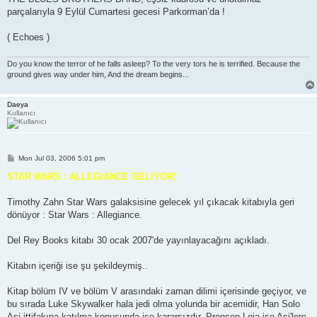
parçalarıyla 9 Eylül Cumartesi gecesi Parkorman’da !
( Echoes )
Do you know the terror of he falls asleep? To the very tors he is terrified. Because the
ground gives way under him, And the dream begins...
Daeya
Kullanıcı
P
Mon Jul 03, 2006 5:01 pm
o
s
STAR WARS : ALLEGIANCE GELİYOR!
t
Timothy Zahn Star Wars galaksisine gelecek yıl çıkacak kitabıyla geri
dönüyor : Star Wars : Allegiance.
Del Rey Books kitabı 30 ocak 2007'de yayınlayacağını açıkladı.
Kitabın içeriği ise şu şekildeymiş..
Kitap bölüm IV ve bölüm V arasındaki zaman dilimi içerisinde geçiyor, ve
bu sırada Luke Skywalker hala jedi olma yolunda bir acemidir, Han Solo
Asi ittifakına katılma konusunda ise kararsızdır. Prensen Leia ise Asi'lere