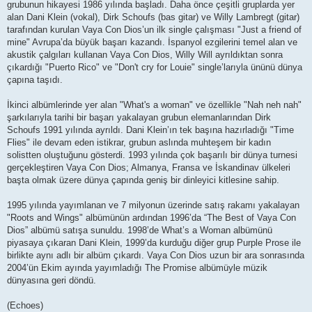
grubunun hikayesi 1986 yılında başladı. Daha önce çeşitli gruplarda yer
alan Dani Klein (vokal), Dirk Schoufs (bas gitar) ve Willy Lambregt (gitar)
tarafından kurulan Vaya Con Dios’un ilk single çalışması "Just a friend of
mine" Avrupa’da büyük başarı kazandı. İspanyol ezgilerini temel alan ve
akustik çalgıları kullanan Vaya Con Dios, Willy Will ayrıldıktan sonra
çıkardığı "Puerto Rico" ve "Don't cry for Louie" single’larıyla ününü dünya
çapına taşıdı.
İkinci albümlerinde yer alan "What's a woman" ve özellikle "Nah neh nah"
şarkılarıyla tarihi bir başarı yakalayan grubun elemanlarından Dirk
Schoufs 1991 yılında ayrıldı. Dani Klein’ın tek başına hazırladığı "Time
Flies" ile devam eden istikrar, grubun aslında muhteşem bir kadın
solistten oluştuğunu gösterdi. 1993 yılında çok başarılı bir dünya turnesi
gerçekleştiren Vaya Con Dios; Almanya, Fransa ve İskandinav ülkeleri
başta olmak üzere dünya çapında geniş bir dinleyici kitlesine sahip.
1995 yılında yayımlanan ve 7 milyonun üzerinde satış rakamı yakalayan
"Roots and Wings" albümünün ardından 1996’da “The Best of Vaya Con
Dios” albümü satışa sunuldu. 1998’de What’s a Woman albümünü
piyasaya çıkaran Dani Klein, 1999’da kurduğu diğer grup Purple Prose ile
birlikte aynı adlı bir albüm çıkardı. Vaya Con Dios uzun bir ara sonrasında
2004’ün Ekim ayında yayımladığı The Promise albümüyle müzik
dünyasına geri döndü.
(Echoes)