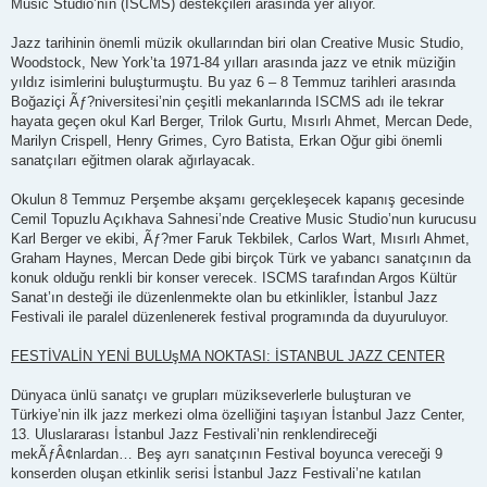
Music Studio’nın (ISCMS) destekçileri arasında yer alıyor.
Jazz tarihinin önemli müzik okullarından biri olan Creative Music Studio,
Woodstock, New York’ta 1971-84 yılları arasında jazz ve etnik müziğin
yıldız isimlerini buluşturmuştu. Bu yaz 6 – 8 Temmuz tarihleri arasında
Boğaziçi Ãƒ?niversitesi’nin çeşitli mekanlarında ISCMS adı ile tekrar
hayata geçen okul Karl Berger, Trilok Gurtu, Mısırlı Ahmet, Mercan Dede,
Marilyn Crispell, Henry Grimes, Cyro Batista, Erkan Oğur gibi önemli
sanatçıları eğitmen olarak ağırlayacak.
Okulun 8 Temmuz Perşembe akşamı gerçekleşecek kapanış gecesinde
Cemil Topuzlu Açıkhava Sahnesi’nde Creative Music Studio’nun kurucusu
Karl Berger ve ekibi, Ãƒ?mer Faruk Tekbilek, Carlos Wart, Mısırlı Ahmet,
Graham Haynes, Mercan Dede gibi birçok Türk ve yabancı sanatçının da
konuk olduğu renkli bir konser verecek. ISCMS tarafından Argos Kültür
Sanat’ın desteği ile düzenlenmekte olan bu etkinlikler, İstanbul Jazz
Festivali ile paralel düzenlenerek festival programında da duyuruluyor.
FESTİVALİN YENİ BULUşMA NOKTASI: İSTANBUL JAZZ CENTER
Dünyaca ünlü sanatçı ve grupları müzikseverlerle buluşturan ve
Türkiye’nin ilk jazz merkezi olma özelliğini taşıyan İstanbul Jazz Center,
13. Uluslararası İstanbul Jazz Festivali’nin renklendireceği
mekÃƒÂ¢nlardan… Beş ayrı sanatçının Festival boyunca vereceği 9
konserden oluşan etkinlik serisi İstanbul Jazz Festivali’ne katılan