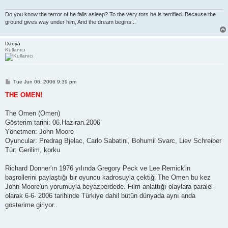
Do you know the terror of he falls asleep? To the very tors he is terrified. Because the
ground gives way under him, And the dream begins...
Daeya
Kullanıcı
P
Tue Jun 06, 2006 9:39 pm
o
s
THE OMEN!
t
The Omen (Omen)
Gösterim tarihi: 06.Haziran.2006
Yönetmen: John Moore
Oyuncular: Predrag Bjelac, Carlo Sabatini, Bohumil Svarc, Liev Schreiber
Tür: Gerilim, korku
Richard Donner'ın 1976 yılında Gregory Peck ve Lee Remick'in
başrollerini paylaştığı bir oyuncu kadrosuyla çektiği The Omen bu kez
John Moore'un yorumuyla beyazperdede. Film anlattığı olaylara paralel
olarak 6-6- 2006 tarihinde Türkiye dahil bütün dünyada aynı anda
gösterime giriyor..