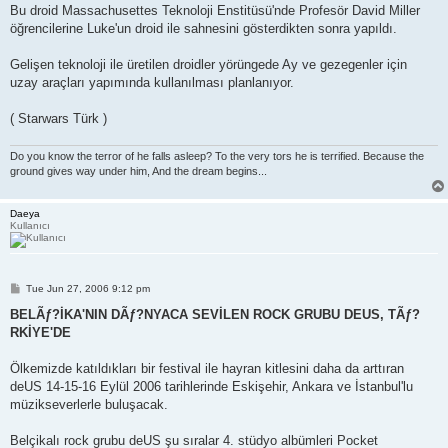
Bu droid Massachusettes Teknoloji Enstitüsü'nde Profesör David Miller
öğrencilerine Luke'un droid ile sahnesini gösterdikten sonra yapıldı.
Gelişen teknoloji ile üretilen droidler yörüngede Ay ve gezegenler için
uzay araçları yapımında kullanılması planlanıyor.
( Starwars Türk )
Do you know the terror of he falls asleep? To the very tors he is terrified. Because the
ground gives way under him, And the dream begins...
Daeya
Kullanıcı
P
Tue Jun 27, 2006 9:12 pm
o
s
BELÃƒ?İKA'NIN DÃƒ?NYACA SEVİLEN ROCK GRUBU DEUS, TÃƒ?
t
RKİYE'DE
Ölkemizde katıldıkları bir festival ile hayran kitlesini daha da arttıran
deUS 14-15-16 Eylül 2006 tarihlerinde Eskişehir, Ankara ve İstanbul'lu
müzikseverlerle buluşacak.
Belçikalı rock grubu deUS şu sıralar 4. stüdyo albümleri Pocket