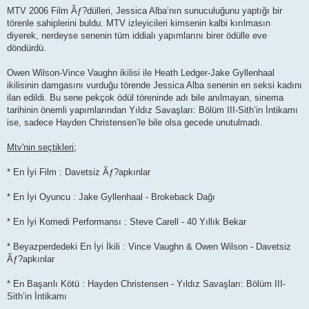
MTV 2006 Film Ãƒ?dülleri, Jessica Alba’nın sunuculuğunu yaptığı bir
törenle sahiplerini buldu. MTV izleyicileri kimsenin kalbi kırılmasın
diyerek, nerdeyse senenin tüm iddialı yapımlarını birer ödülle eve
döndürdü.
Owen Wilson-Vince Vaughn ikilisi ile Heath Ledger-Jake Gyllenhaal
ikilisinin damgasını vurduğu törende Jessica Alba senenin en seksi kadını
ilan edildi. Bu sene pekçok ödül töreninde adı bile anılmayan, sinema
tarihinin önemli yapımlarından Yıldız Savaşları: Bölüm III-Sith’in İntikamı
ise, sadece Hayden Christensen’le bile olsa gecede unutulmadı.
Mtv'nin seçtikleri;
* En İyi Film : Davetsiz Ãƒ?apkınlar
* En İyi Oyuncu : Jake Gyllenhaal - Brokeback Dağı
* En İyi Komedi Performansı : Steve Carell - 40 Yıllık Bekar
* Beyazperdedeki En İyi İkili : Vince Vaughn & Owen Wilson - Davetsiz
Ãƒ?apkınlar
* En Başarılı Kötü : Hayden Christensen - Yıldız Savaşları: Bölüm III-
Sith’in İntikamı