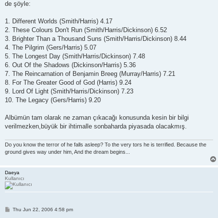
de şöyle:
1. Different Worlds (Smith/Harris) 4.17
2. These Colours Don't Run (Smith/Harris/Dickinson) 6.52
3. Brighter Than a Thousand Suns (Smith/Harris/Dickinson) 8.44
4. The Pilgrim (Gers/Harris) 5.07
5. The Longest Day (Smith/Harris/Dickinson) 7.48
6. Out Of the Shadows (Dickinson/Harris) 5.36
7. The Reincarnation of Benjamin Breeg (Murray/Harris) 7.21
8. For The Greater Good of God (Harris) 9.24
9. Lord Of Light (Smith/Harris/Dickinson) 7.23
10. The Legacy (Gers/Harris) 9.20
Albümün tam olarak ne zaman çıkacağı konusunda kesin bir bilgi
verilmezken,büyük bir ihtimalle sonbaharda piyasada olacakmış.
Do you know the terror of he falls asleep? To the very tors he is terrified. Because the
ground gives way under him, And the dream begins...
Daeya
Kullanıcı
P
Thu Jun 22, 2006 4:58 pm
o