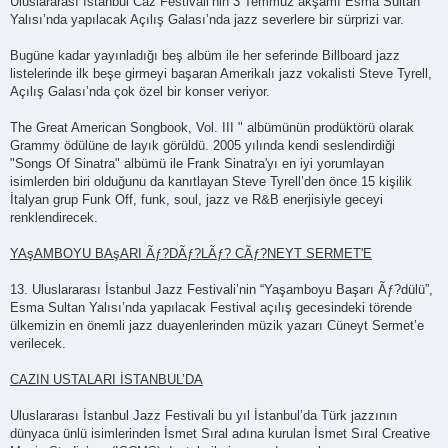
Uluslararası İstanbul Caz Festivali’nin 3 Temmuz akşamı Esma Sultan
Yalısı’nda yapılacak Açılış Galası’nda jazz severlere bir sürprizi var.
Bugüne kadar yayınladığı beş albüm ile her seferinde Billboard jazz
listelerinde ilk beşe girmeyi başaran Amerikalı jazz vokalisti Steve Tyrell,
Açılış Galası’nda çok özel bir konser veriyor.
The Great American Songbook, Vol. III " albümünün prodüktörü olarak
Grammy ödülüne de layık görüldü. 2005 yılında kendi seslendirdiği
"Songs Of Sinatra" albümü ile Frank Sinatra'yı en iyi yorumlayan
isimlerden biri olduğunu da kanıtlayan Steve Tyrell’den önce 15 kişilik
İtalyan grup Funk Off, funk, soul, jazz ve R&B enerjisiyle geceyi
renklendirecek.
YAşAMBOYU BAşARI Ãƒ?DÃƒ?LÃƒ? CÃƒ?NEYT SERMET'E
13. Uluslararası İstanbul Jazz Festivali’nin “Yaşamboyu Başarı Ãƒ?dülü”,
Esma Sultan Yalısı’nda yapılacak Festival açılış gecesindeki törende
ülkemizin en önemli jazz duayenlerinden müzik yazarı Cüneyt Sermet’e
verilecek.
CAZIN USTALARI İSTANBUL’DA
Uluslararası İstanbul Jazz Festivali bu yıl İstanbul’da Türk jazzının
dünyaca ünlü isimlerinden İsmet Sıral adına kurulan İsmet Sıral Creative