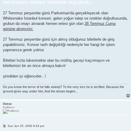
s
WHITESNAKE KONSER TARİHİNDE DEğİşİKLİK..!
t
27 Temmuz perşembe günü Parkorman'da gerçekleşecek olan
Whitesnake İstanbul konseri, gelen yoğun talep ve istekler doğrultusunda,
grubun da onayı alınarak hemen ertesi gün olan
28 Temmuz Cuma
gününe alınmıştır.
27 Temmuz perşembe günü için almış olduğunuz biletlerle de giriş
yapabilirsiniz, Konser tarih değişikliği nedeniyle her hangi bir işlem
yapmanıza gerek yoktur.
Biletleri hızla tükenmekte olan bu müthiş geceyi kaçırmayın ve
biletlerinizi bir an önce almaya bakın!
şimdiden iyi eğlenceler...!
Do you know the terror of he falls asleep? To the very tors he is terrified. Because the
ground gives way under him, And the dream begins...
Daeya
Kullanıcı
P
Sun Jun 25, 2006 9:43 pm
o