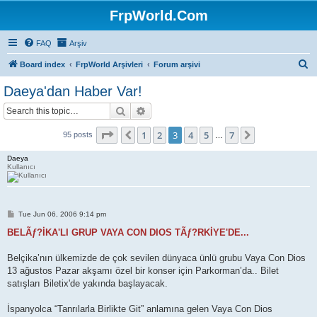
FrpWorld.Com
FAQ
Arşiv
S
Board index
FrpWorld Arşivleri
Forum arşivi
e
Daeya'dan Haber Var!
a
Search
Advanced search
r
c
Page
3
of
7
1
2
3
4
5
7
Previous
Next
95 posts
…
h
Daeya
Kullanıcı
P
Tue Jun 06, 2006 9:14 pm
o
s
BELÃƒ?İKA'LI GRUP VAYA CON DIOS TÃƒ?RKİYE'DE...
t
Belçika’nın ülkemizde de çok sevilen dünyaca ünlü grubu Vaya Con Dios
13 ağustos Pazar akşamı özel bir konser için Parkorman’da.. Bilet
satışları Biletix'de yakında başlayacak.
İspanyolca “Tanrılarla Birlikte Git” anlamına gelen Vaya Con Dios