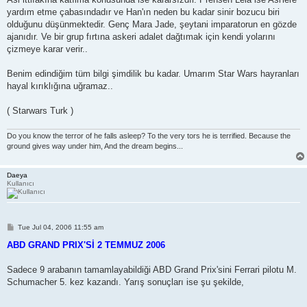
yardım etme çabasındadır ve Han'ın neden bu kadar sinir bozucu biri
olduğunu düşünmektedir. Genç Mara Jade, şeytani imparatorun en gözde
ajanıdır. Ve bir grup fırtına askeri adalet dağtımak için kendi yolarını
çizmeye karar verir..
Benim edindiğim tüm bilgi şimdilik bu kadar. Umarım Star Wars hayranları
hayal kırıklığına uğramaz..
( Starwars Turk )
Do you know the terror of he falls asleep? To the very tors he is terrified. Because the
ground gives way under him, And the dream begins...
Daeya
Kullanıcı
P
Tue Jul 04, 2006 11:55 am
o
s
ABD GRAND PRIX'Sİ 2 TEMMUZ 2006
t
Sadece 9 arabanın tamamlayabildiği ABD Grand Prix'sini Ferrari pilotu M.
Schumacher 5. kez kazandı. Yarış sonuçları ise şu şekilde,