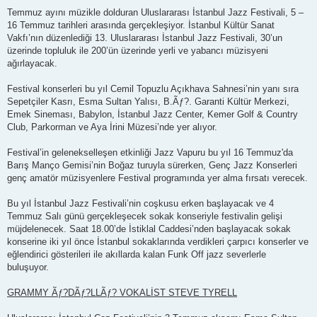
Temmuz ayını müzikle dolduran Uluslararası İstanbul Jazz Festivali, 5 –
16 Temmuz tarihleri arasında gerçekleşiyor. İstanbul Kültür Sanat
Vakfı’nın düzenlediği 13. Uluslararası İstanbul Jazz Festivali, 30’un
üzerinde topluluk ile 200’ün üzerinde yerli ve yabancı müzisyeni
ağırlayacak.
Festival konserleri bu yıl Cemil Topuzlu Açıkhava Sahnesi’nin yanı sıra
Sepetçiler Kasrı, Esma Sultan Yalısı, B.Ãƒ?. Garanti Kültür Merkezi,
Emek Sineması, Babylon, İstanbul Jazz Center, Kemer Golf & Country
Club, Parkorman ve Aya İrini Müzesi’nde yer alıyor.
Festival’in gelenekselleşen etkinliği Jazz Vapuru bu yıl 16 Temmuz'da
Barış Manço Gemisi’nin Boğaz turuyla sürerken, Genç Jazz Konserleri
genç amatör müzisyenlere Festival programında yer alma fırsatı verecek.
Bu yıl İstanbul Jazz Festivali’nin coşkusu erken başlayacak ve 4
Temmuz Salı günü gerçekleşecek sokak konseriyle festivalin gelişi
müjdelenecek. Saat 18.00’de İstiklal Caddesi’nden başlayacak sokak
konserine iki yıl önce İstanbul sokaklarında verdikleri çarpıcı konserler ve
eğlendirici gösterileri ile akıllarda kalan Funk Off jazz severlerle
buluşuyor.
GRAMMY Ãƒ?DÃƒ?LLÃƒ? VOKALİST STEVE TYRELL