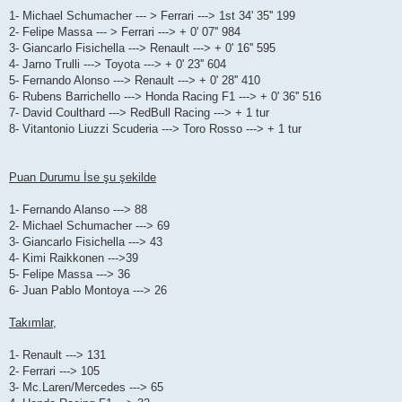
1- Michael Schumacher --- > Ferrari ---> 1st 34' 35'' 199
2- Felipe Massa --- > Ferrari ---> + 0' 07'' 984
3- Giancarlo Fisichella ---> Renault ---> + 0' 16'' 595
4- Jarno Trulli ---> Toyota ---> + 0' 23'' 604
5- Fernando Alonso ---> Renault ---> + 0' 28'' 410
6- Rubens Barrichello ---> Honda Racing F1 ---> + 0' 36'' 516
7- David Coulthard ---> RedBull Racing ---> + 1 tur
8- Vitantonio Liuzzi Scuderia ---> Toro Rosso ---> + 1 tur
Puan Durumu İse şu şekilde
1- Fernando Alanso ---> 88
2- Michael Schumacher ---> 69
3- Giancarlo Fisichella ---> 43
4- Kimi Raikkonen --->39
5- Felipe Massa ---> 36
6- Juan Pablo Montoya ---> 26
Takımlar,
1- Renault ---> 131
2- Ferrari ---> 105
3- Mc.Laren/Mercedes ---> 65