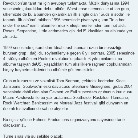
Revolution’un tanıtımı için avrupayı turlamakta. Müzik dünyasına 1994
senesinde çıkardıkları debut albüm Worst case scenerio ile atılan grup,
ülkemizde de bu albümden çıkardıkları ilk single olan "Suds n soda" ile
tanındı. İlk albümü takiben 1996 senesinde piyasaya çıkan "In a bar
under the sea" isimli albümleri müzik eleştirmenlerinden tam not aldı.
Roses, Serpentine, Little arithmetics gibi deUS klasikleri bu albümde yer
almakta.
1999 senesinde çıkardıkları Ideal crash sonrası uzun bir sessizliğe
bürünen grup , dağıldı, söylentileriyle geçen 6 yıl sonrası, 2005 senesinde
4. stüdyo albümleri Pocket revolution’u çıkardı. 6 yılın birikimini bu
albüme taşıyan deUS, yaşadıkları tüm aksiliklere rağmen coşkularından
birşey kaybetmediklerini bu albümle göstermekteler.
Grubun kurucusu ve vokalisti Tom Barman, çekirdek kadrodan Klaas
Janzoons, Soulwax’ın eski davulcusu Stephane Misseghers, gruba 2004
senesinde dahil olan alan Gavaert ve Evil superstars grubunun kurucusu
Mauro Pawlowski ile bu yaz aralarında Southside, Roskilde, Hurricane,
Rock Werchter, Benicassim ve Motreal Jazz festivali gibi dünyanın en
önemli festivallerinde sahne alıyorlar.
Bu eşsiz şölene Echoes Productions organizasyonu sayesinde tanık
olacaksınız..
Turne sırasıyla şu şekilde olacak;