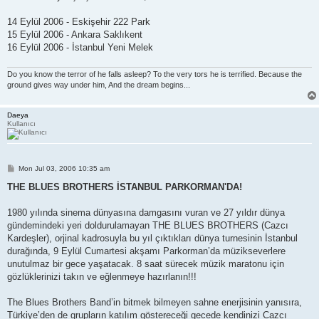
14 Eylül 2006 - Eskişehir 222 Park
15 Eylül 2006 - Ankara Saklıkent
16 Eylül 2006 - İstanbul Yeni Melek
Do you know the terror of he falls asleep? To the very tors he is terrified. Because the
ground gives way under him, And the dream begins...
Daeya
Kullanıcı
P
Mon Jul 03, 2006 10:35 am
o
s
THE BLUES BROTHERS İSTANBUL PARKORMAN'DA!
t
1980 yılında sinema dünyasına damgasını vuran ve 27 yıldır dünya
gündemindeki yeri doldurulamayan THE BLUES BROTHERS (Cazcı
Kardeşler), orjinal kadrosuyla bu yıl çıktıkları dünya turnesinin İstanbul
durağında, 9 Eylül Cumartesi akşamı Parkorman’da müzikseverlere
unutulmaz bir gece yaşatacak. 8 saat sürecek müzik maratonu için
gözlüklerinizi takın ve eğlenmeye hazırlanın!!!
The Blues Brothers Band’in bitmek bilmeyen sahne enerjisinin yanısıra,
Türkiye’den de grupların katılım göstereceği gecede kendinizi Cazcı