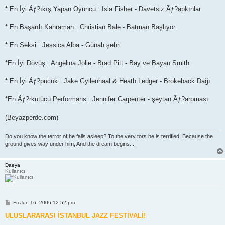
* En İyi Ãƒ?ıkış Yapan Oyuncu : Isla Fisher - Davetsiz Ãƒ?apkınlar
* En Başarılı Kahraman : Christian Bale - Batman Başlıyor
* En Seksi : Jessica Alba - Günah şehri
*En İyi Dövüş : Angelina Jolie - Brad Pitt - Bay ve Bayan Smith
* En İyi Ãƒ?pücük : Jake Gyllenhaal & Heath Ledger - Brokeback Dağı
*En Ãƒ?rkütücü Performans : Jennifer Carpenter - şeytan Ãƒ?arpması
(Beyazperde.com)
Do you know the terror of he falls asleep? To the very tors he is terrified. Because the
ground gives way under him, And the dream begins...
Daeya
Kullanıcı
P
Fri Jun 16, 2006 12:52 pm
o
s
ULUSLARARASI İSTANBUL JAZZ FESTİVALİ!
t