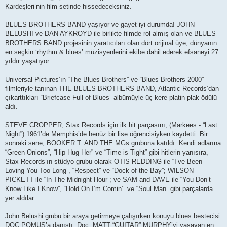
Kardeşleri’nin film setinde hissedeceksiniz.
BLUES BROTHERS BAND yaşıyor ve gayet iyi durumda! JOHN
BELUSHI ve DAN AYKROYD ile birlikte filmde rol almış olan ve BLUES
BROTHERS BAND projesinin yaratıcıları olan dört orijinal üye, dünyanın
en seçkin ‘rhythm & blues’ müzisyenlerini ekibe dahil ederek efsaneyi 27
yıldır yaşatıyor.
Universal Pictures’ın “The Blues Brothers” ve “Blues Brothers 2000”
filmleriyle tanınan THE BLUES BROTHERS BAND, Atlantic Records’dan
çıkarttıkları “Briefcase Full of Blues” albümüyle üç kere platin plak ödülü
aldı.
STEVE CROPPER, Stax Records için ilk hit parçasını, (Markees - “Last
Night”) 1961’de Memphis’de henüz bir lise öğrencisiyken kaydetti. Bir
sonraki sene, BOOKER T. AND THE MGs grubuna katıldı. Kendi adlarına
“Green Onions”, “Hip Hug Her” ve “Time is Tight” gibi hitlerin yanısıra,
Stax Records’ın stüdyo grubu olarak OTIS REDDING ile “I’ve Been
Loving You Too Long”, “Respect” ve “Dock of the Bay”; WILSON
PICKETT ile “In The Midnight Hour”; ve SAM and DAVE ile “You Don’t
Know Like I Know”, “Hold On I’m Comin’” ve “Soul Man” gibi parçalarda
yer aldılar.
John Belushi grubu bir araya getirmeye çalışırken konuyu blues bestecisi
DOC POMUS’a danıştı. Doc, MATT “GUITAR” MURPHY’yi yaşayan en