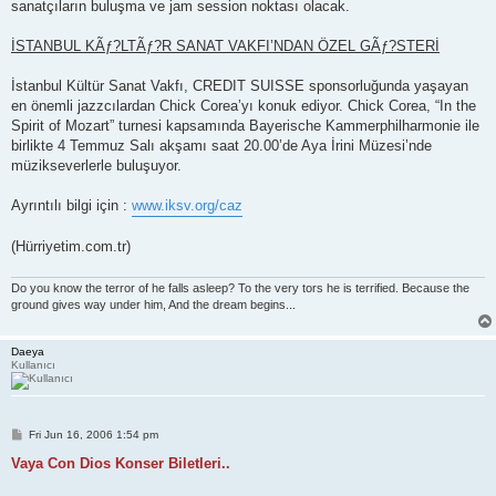
sanatçıların buluşma ve jam session noktası olacak.
İSTANBUL KÃƒ?LTÃƒ?R SANAT VAKFI’NDAN ÖZEL GÃƒ?STERİ
İstanbul Kültür Sanat Vakfı, CREDIT SUISSE sponsorluğunda yaşayan
en önemli jazzcılardan Chick Corea’yı konuk ediyor. Chick Corea, “In the
Spirit of Mozart” turnesi kapsamında Bayerische Kammerphilharmonie ile
birlikte 4 Temmuz Salı akşamı saat 20.00’de Aya İrini Müzesi’nde
müzikseverlerle buluşuyor.
Ayrıntılı bilgi için :
www.iksv.org/caz
(Hürriyetim.com.tr)
Do you know the terror of he falls asleep? To the very tors he is terrified. Because the
ground gives way under him, And the dream begins...
Daeya
Kullanıcı
P
Fri Jun 16, 2006 1:54 pm
o
s
Vaya Con Dios Konser Biletleri..
t