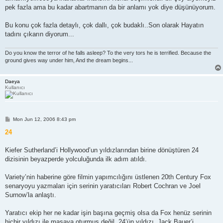
pek fazla ama bu kadar abartmanın da bir anlamı yok diye düşünüyorum.
Bu konu çok fazla detaylı, çok dallı, çok budaklı..Son olarak Hayatın
tadını çıkarın diyorum...
Do you know the terror of he falls asleep? To the very tors he is terrified. Because the
ground gives way under him, And the dream begins...
Daeya
Kullanıcı
P
Mon Jun 12, 2006 8:43 pm
o
s
24
t
Kiefer Sutherland’i Hollywood’un yıldızlarından birine dönüştüren 24
dizisinin beyazperde yolculuğunda ilk adım atıldı.
Variety’nin haberine göre filmin yapımcılığını üstlenen 20th Century Fox
senaryoyu yazmaları için serinin yaratıcıları Robert Cochran ve Joel
Surnow’la anlaştı.
Yaratıcı ekip her ne kadar işin başına geçmiş olsa da Fox henüz serinin
hiçbir yıldızı ile masaya oturmuş değil. 24’ün yıldızı, Jack Bauer’i