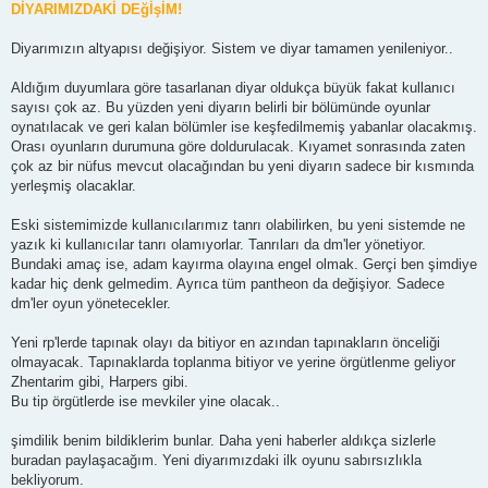
s
DİYARIMIZDAKİ DEğİşİM!
t
Diyarımızın altyapısı değişiyor. Sistem ve diyar tamamen yenileniyor..
Aldığım duyumlara göre tasarlanan diyar oldukça büyük fakat kullanıcı
sayısı çok az. Bu yüzden yeni diyarın belirli bir bölümünde oyunlar
oynatılacak ve geri kalan bölümler ise keşfedilmemiş yabanlar olacakmış.
Orası oyunların durumuna göre doldurulacak. Kıyamet sonrasında zaten
çok az bir nüfus mevcut olacağından bu yeni diyarın sadece bir kısmında
yerleşmiş olacaklar.
Eski sistemimizde kullanıcılarımız tanrı olabilirken, bu yeni sistemde ne
yazık ki kullanıcılar tanrı olamıyorlar. Tanrıları da dm'ler yönetiyor.
Bundaki amaç ise, adam kayırma olayına engel olmak. Gerçi ben şimdiye
kadar hiç denk gelmedim. Ayrıca tüm pantheon da değişiyor. Sadece
dm'ler oyun yönetecekler.
Yeni rp'lerde tapınak olayı da bitiyor en azından tapınakların önceliği
olmayacak. Tapınaklarda toplanma bitiyor ve yerine örgütlenme geliyor
Zhentarim gibi, Harpers gibi.
Bu tip örgütlerde ise mevkiler yine olacak..
şimdilik benim bildiklerim bunlar. Daha yeni haberler aldıkça sizlerle
buradan paylaşacağım. Yeni diyarımızdaki ilk oyunu sabırsızlıkla
bekliyorum.