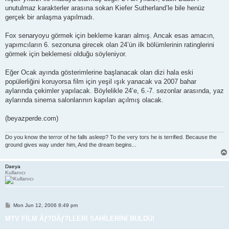
unutulmaz karakterler arasına sokan Kiefer Sutherland’le bile henüz
gerçek bir anlaşma yapılmadı.
Fox senaryoyu görmek için bekleme kararı almış. Ancak esas amacın,
yapımcıların 6. sezonuna girecek olan 24’ün ilk bölümlerinin ratinglerini
görmek için beklemesi olduğu söyleniyor.
Eğer Ocak ayında gösterimlerine başlanacak olan dizi hala eski
popülerliğini koruyorsa film için yeşil ışık yanacak va 2007 bahar
aylarında çekimler yapılacak. Böylelikle 24’e, 6.-7. sezonlar arasında, yaz
aylarında sinema salonlarının kapıları açılmış olacak.
(beyazperde.com)
Do you know the terror of he falls asleep? To the very tors he is terrified. Because the
ground gives way under him, And the dream begins...
Daeya
Kullanıcı
P
Mon Jun 12, 2006 8:49 pm
o
s
MTV FİLM Ãƒ?DÃƒ?LLERİ SAHİLERİNİ BULDU!
t