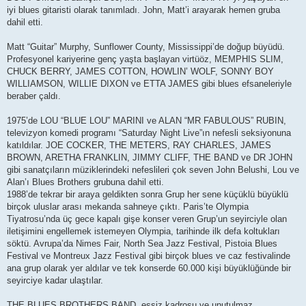
iyi blues gitaristi olarak tanımladı. John, Matt’i arayarak hemen gruba
dahil etti.
Matt “Guitar” Murphy, Sunflower County, Mississippi’de doğup büyüdü.
Profesyonel kariyerine genç yaşta başlayan virtüöz, MEMPHIS SLIM,
CHUCK BERRY, JAMES COTTON, HOWLIN’ WOLF, SONNY BOY
WILLIAMSON, WILLIE DIXON ve ETTA JAMES gibi blues efsaneleriyle
beraber çaldı.
1975’de LOU “BLUE LOU” MARINI ve ALAN “MR FABULOUS” RUBIN,
televizyon komedi programı “Saturday Night Live”ın nefesli seksiyonuna
katıldılar. JOE COCKER, THE METERS, RAY CHARLES, JAMES
BROWN, ARETHA FRANKLIN, JIMMY CLIFF, THE BAND ve DR JOHN
gibi sanatçıların müziklerindeki nefeslileri çok seven John Belushi, Lou ve
Alan’ı Blues Brothers grubuna dahil etti.
1988’de tekrar bir araya geldikten sonra Grup her sene küçüklü büyüklü
birçok uluslar arası mekanda sahneye çıktı. Paris’te Olympia
Tiyatrosu’nda üç gece kapalı gişe konser veren Grup’un seyirciyle olan
iletişimini engellemek istemeyen Olympia, tarihinde ilk defa koltukları
söktü. Avrupa’da Nimes Fair, North Sea Jazz Festival, Pistoia Blues
Festival ve Montreux Jazz Festival gibi birçok blues ve caz festivalinde
ana grup olarak yer aldılar ve tek konserde 60.000 kişi büyüklüğünde bir
seyirciye kadar ulaştılar.
THE BLUES BROTHERS BAND, eşsiz kadrosu ve unutulmaz