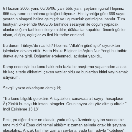
t
6 Haziran 2006, yani, 06/06/06, yani 666, yani, şeytanın günü! Hepimiz
666 sayısının ne anlama geldiğini biliyoruz. Hristiyanlığa göre 666 saysı
şeytanın simgesi haline gelmiştir ve uğursuzluk getirdiğine inanılır. Tüm
hristiyan ülkelerinde 06/06/06 tarihinde sezaryan ile doğum yapacak
olanlar doğum tarihlerini ileriye aldılar, dükkanlar kapatıldı, önemli günler
nişan, düğün, açılışlar vs ileri bir tarihe ertelendi.
Bu durum Türkiye'de nasıldı? Hepimiz "Allah'ın günü işte" diyerekten
işlerimize devam ettik. Hatta Haluk Bilginer ile Aşkın Nur Yengi bu tarihte
dünya evine girdi. Doğumlar ertelenmedi, açılışlar yapıldı..
Kamp nedeniyle bu konu hakkında fazla bir araştırma yapamadım ancak
bir kaç sitede dikkatimi çeken yazılar oldu ve bunlardan birini yayınlamak
istiyorum.
Sevgili yazar arkadaşım demiş ki;
"'Bu konu bilgelik gerektirir. Anlayabilen, canavara ait sayıyı hesaplasın.
Ãƒ?ünkü bu sayı bir insanı simgeler. Onun sayısı altı yüz altmış altıdır.'"
İncil Esinleme 13:18"
Peki, ya diğer dinler ne olacak, yada dünya üzerinde şeytan sadece bir
tane midir? 4 Esas dini temel aldığımız zaman aslında ortak bir şeytana
ulaşabiliriz. Ancak tarih her zaman şeytana, yada tam adıyla "kötülüğe"