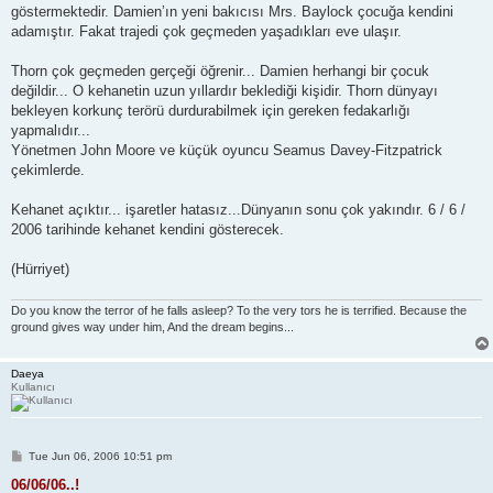
göstermektedir. Damien’ın yeni bakıcısı Mrs. Baylock çocuğa kendini
adamıştır. Fakat trajedi çok geçmeden yaşadıkları eve ulaşır.
Thorn çok geçmeden gerçeği öğrenir... Damien herhangi bir çocuk
değildir... O kehanetin uzun yıllardır beklediği kişidir. Thorn dünyayı
bekleyen korkunç terörü durdurabilmek için gereken fedakarlığı
yapmalıdır...
Yönetmen John Moore ve küçük oyuncu Seamus Davey-Fitzpatrick
çekimlerde.
Kehanet açıktır... işaretler hatasız...Dünyanın sonu çok yakındır. 6 / 6 /
2006 tarihinde kehanet kendini gösterecek.
(Hürriyet)
Do you know the terror of he falls asleep? To the very tors he is terrified. Because the
ground gives way under him, And the dream begins...
Daeya
Kullanıcı
P
Tue Jun 06, 2006 10:51 pm
o
s
06/06/06..!