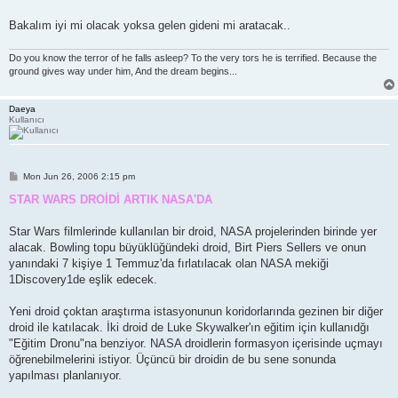
Bakalım iyi mi olacak yoksa gelen gideni mi aratacak..
Do you know the terror of he falls asleep? To the very tors he is terrified. Because the
ground gives way under him, And the dream begins...
Daeya
Kullanıcı
P
Mon Jun 26, 2006 2:15 pm
o
s
STAR WARS DROİDİ ARTIK NASA'DA
t
Star Wars filmlerinde kullanılan bir droid, NASA projelerinden birinde yer
alacak. Bowling topu büyüklüğündeki droid, Birt Piers Sellers ve onun
yanındaki 7 kişiye 1 Temmuz'da fırlatılacak olan NASA mekiği
1Discovery1de eşlik edecek.
Yeni droid çoktan araştırma istasyonunun koridorlarında gezinen bir diğer
droid ile katılacak. İki droid de Luke Skywalker'ın eğitim için kullanıdğı
"Eğitim Dronu"na benziyor. NASA droidlerin formasyon içerisinde uçmayı
öğrenebilmelerini istiyor. Üçüncü bir droidin de bu sene sonunda
yapılması planlanıyor.