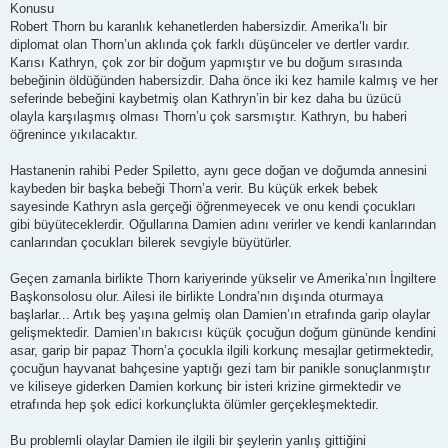
Konusu
Robert Thorn bu karanlık kehanetlerden habersizdir. Amerika’lı bir
diplomat olan Thorn’un aklında çok farklı düşünceler ve dertler vardır.
Karısı Kathryn, çok zor bir doğum yapmıştır ve bu doğum sırasında
bebeğinin öldüğünden habersizdir. Daha önce iki kez hamile kalmış ve her
seferinde bebeğini kaybetmiş olan Kathryn’in bir kez daha bu üzücü
olayla karşılaşmış olması Thorn’u çok sarsmıştır. Kathryn, bu haberi
öğrenince yıkılacaktır.
Hastanenin rahibi Peder Spiletto, aynı gece doğan ve doğumda annesini
kaybeden bir başka bebeği Thorn’a verir. Bu küçük erkek bebek
sayesinde Kathryn asla gerçeği öğrenmeyecek ve onu kendi çocukları
gibi büyüteceklerdir. Oğullarına Damien adını verirler ve kendi kanlarından
canlarından çocukları bilerek sevgiyle büyütürler.
Geçen zamanla birlikte Thorn kariyerinde yükselir ve Amerika’nın İngiltere
Başkonsolosu olur. Ailesi ile birlikte Londra’nın dışında oturmaya
başlarlar... Artık beş yaşına gelmiş olan Damien’ın etrafında garip olaylar
gelişmektedir. Damien’ın bakıcısı küçük çocuğun doğum gününde kendini
asar, garip bir papaz Thorn’a çocukla ilgili korkunç mesajlar getirmektedir,
çocuğun hayvanat bahçesine yaptığı gezi tam bir panikle sonuçlanmıştır
ve kiliseye giderken Damien korkunç bir isteri krizine girmektedir ve
etrafında hep şok edici korkunçlukta ölümler gerçekleşmektedir.
Bu problemli olaylar Damien ile ilgili bir şeylerin yanlış gittiğini