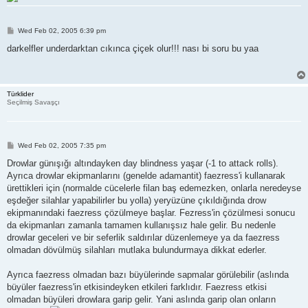
P
Wed Feb 02, 2005 6:39 pm
o
s
darkelfler underdarktan cıkınca çiçek olur!!! nası bi soru bu yaa
t
Türklider
Seçilmiş Savaşçı
P
Wed Feb 02, 2005 7:35 pm
o
s
Drowlar günışığı altındayken day blindness yaşar (-1 to attack rolls).
t
Ayrıca drowlar ekipmanlarını (genelde adamantit) faezress'i kullanarak
ürettikleri için (normalde cücelerle filan baş edemezken, onlarla neredeyse
eşdeğer silahlar yapabilirler bu yolla) yeryüzüne çıkıldığında drow
ekipmanındaki faezress çözülmeye başlar. Fezress'in çözülmesi sonucu
da ekipmanları zamanla tamamen kullanışsız hale gelir. Bu nedenle
drowlar geceleri ve bir seferlik saldırılar düzenlemeye ya da faezress
olmadan dövülmüş silahları mutlaka bulundurmaya dikkat ederler.
Ayrıca faezress olmadan bazı büyülerinde sapmalar görülebilir (aslında
büyüler faezress'in etkisindeyken etkileri farklıdır. Faezress etkisi
olmadan büyüleri drowlara garip gelir. Yani aslında garip olan onların