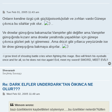
P
Tue Feb 01, 2005 11:43 am
o
s
Onların kendine özgü çok güçlü(poisonlu)silah ve zırhları vardır.Güneşe
t
çıkınca bu silahlar yok olur..
..
Ve drowlar günışığına bakamazlar.Vampirler gibi değiller ama.Vampirler
günışığında kızarır ama drowlar yeraltında yaşadıkları için güneşe
çıkınca gözleri pek iyi göremeez..Ama drizzt gibi yıllarca yeryüzünde ise
bir drow güneşışığına bakmaya alışırlar..
-I grow tired of shouting battle cries when fighting this mage. Boo will finish his eyeballs
once and for all, so he does not rise again! Evil, meet my sword! SWORD, MEET EVİL!!
Shevarash
Seçilmiş Savaşçı
Re: DARK ELFLER UNDERDARK'TAN ÖIKINCA NE
OLUR???
P
Wed Feb 02, 2005 11:49 am
o
s
t
Wenom wrote:
bazı özelliklerini kaybettikleri söyleniyor......bu özellikler nelerdir?lütfen