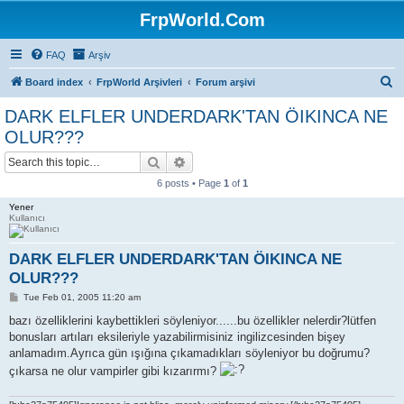
FrpWorld.Com
FAQ
Arşiv
S
Board index
FrpWorld Arşivleri
Forum arşivi
e
DARK ELFLER UNDERDARK'TAN ÖIKINCA NE
a
OLUR???
r
Search
Advanced search
c
6 posts • Page
1
of
1
h
Yener
Kullanıcı
DARK ELFLER UNDERDARK'TAN ÖIKINCA NE
OLUR???
P
Tue Feb 01, 2005 11:20 am
o
s
bazı özelliklerini kaybettikleri söyleniyor......bu özellikler nelerdir?lütfen
t
bonusları artıları eksileriyle yazabilirmisiniz ingilizcesinden bişey
anlamadım.Ayrıca gün ışığına çıkamadıkları söyleniyor bu doğrumu?
çıkarsa ne olur vampirler gibi kızarırmı?