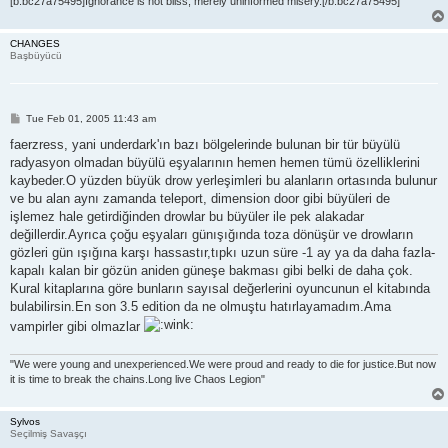
[b:bc27a75495]Ignorance is not bliss, merely uninformed misery.[/b:bc27a75495]
CHANGES
Başbüyücü
P
Tue Feb 01, 2005 11:43 am
o
s
faerzress, yani underdark'ın bazı bölgelerinde bulunan bir tür büyülü
t
radyasyon olmadan büyülü eşyalarının hemen hemen tümü özelliklerini
kaybeder.O yüzden büyük drow yerleşimleri bu alanların ortasında bulunur
ve bu alan aynı zamanda teleport, dimension door gibi büyüleri de
işlemez hale getirdiğinden drowlar bu büyüler ile pek alakadar
değillerdir.Ayrıca çoğu eşyaları günışığında toza dönüşür ve drowların
gözleri gün ışığına karşı hassastır,tıpkı uzun süre -1 ay ya da daha fazla-
kapalı kalan bir gözün aniden güneşe bakması gibi belki de daha çok.
Kural kitaplarına göre bunların sayısal değerlerini oyuncunun el kitabında
bulabilirsin.En son 3.5 edition da ne olmuştu hatırlayamadım.Ama
vampirler gibi olmazlar
"We were young and unexperienced.We were proud and ready to die for justice.But now
it is time to break the chains.Long live Chaos Legion"
Sylvos
Seçilmiş Savaşçı