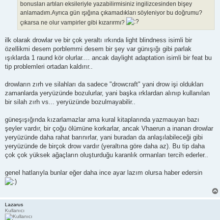
bonusları artıları eksileriyle yazabilirmisiniz ingilizcesinden bişey
anlamadım.Ayrıca gün ışığına çıkamadıkları söyleniyor bu doğrumu?
çıkarsa ne olur vampirler gibi kızarırmı?
ilk olarak drowlar ve bir çok yeraltı ırkında light blindness isimli bir
özellikmi desem porblemmi desem bir şey var günışığı gibi parlak
ışıklarda 1 raund kör olurlar.... ancak daylight adaptation isimli bir feat bu
tip problemleri ortadan kaldırır..
drowların zırh ve silahları da sadece "drowcraft" yani drow işi oldukları
zamanlarda yeryüzünde bozulurlar, yani başka ırklardan alınıp kullanılan
bir silah zırh vs... yeryüzünde bozulmayabilir..
güneşışığında kızarlamazlar ama kural kitaplarında yazmauyan bazı
şeyler vardır, bir çoğu ölümüne korkarlar, ancak Vhaerun a inanan drowlar
yeryüzünde daha rahat barınırlar, yani buradan da anlaşılabileceği gibi
yeryüzünde de birçok drow vardır (yeraltına göre daha az). Bu tip daha
çok çok yüksek ağaçların oluşturduğu karanlık ormanları tercih ederler..
genel hatlarıyla bunlar eğer daha ince ayar lazım olursa haber edersin
Lazarus
Kullanıcı