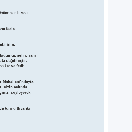
 önüne serdi. Adam
aha fazla
ebilirim.
nduğumuz şehir, yani
ta dağılmıştır.
alkız ve fetih
ar Mahallesi’ndeyiz.
z, sizin aslında
ğınızı söyleyerek
nda tüm githyanki