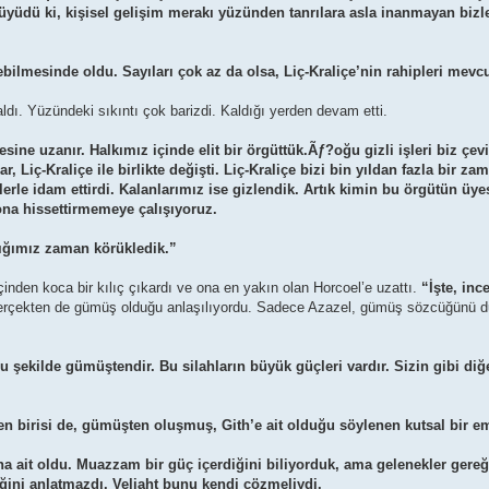
üyüdü ki, kişisel gelişim merakı yüzünden tanrılara asla inanmayan bizle
bilmesinde oldu. Sayıları çok az da olsa, Liç-Kraliçe’nin rahipleri mevcu
 aldı. Yüzündeki sıkıntı çok barizdi. Kaldığı yerden devam etti.
ne uzanır. Halkımız içinde elit bir örgüttük.Ãƒ?oğu gizli işleri biz çevir
Liç-Kraliçe ile birlikte değişti. Liç-Kraliçe bizi bin yıldan fazla bir za
rle idam ettirdi. Kalanlarımız ise gizlendik. Artık kimin bu örgütün üy
 ona hissettirmemeye çalışıyoruz.
dığımız zaman körükledik.”
çinden koca bir kılıç çıkardı ve ona en yakın olan Horcoel’e uzattı.
“İşte, inc
n gerçekten de gümüş olduğu anlaşılıyordu. Sadece Azazel, gümüş sözcüğünü du
ekilde gümüştendir. Bu silahların büyük güçleri vardır. Sizin gibi diğer
birisi de, gümüşten oluşmuş, Gith’e ait olduğu söylenen kutsal bir em
na ait oldu. Muazzam bir güç içerdiğini biliyorduk, ama gelenekler ger
iğini anlatmazdı. Veliaht bunu kendi çözmeliydi.