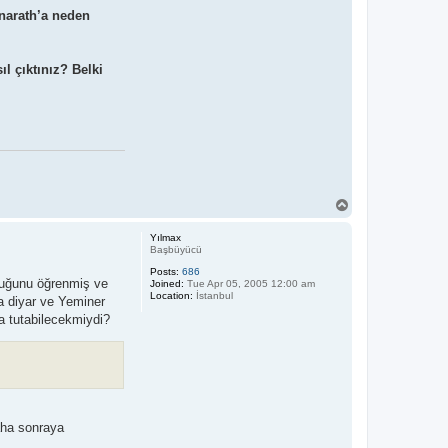
narath’a neden
l çıktınız? Belki
T
o
p
Yılmax
Başbüyücü
Posts:
686
olduğunu öğrenmiş ve
Joined:
Tue Apr 05, 2005 12:00 am
Location:
İstanbul
da diyar ve Yeminer
a tutabilecekmiydi?
daha sonraya