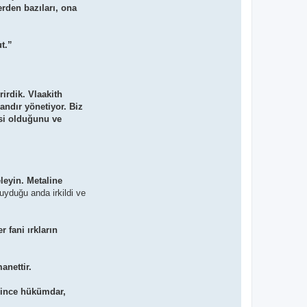
rden bazıları, ona
t.”
irdik. Vlaakith
mandır yönetiyor. Biz
esi olduğunu ve
eleyin. Metaline
yduğu anda irkildi ve
 fani ırkların
anettir.
eğince hükümdar,