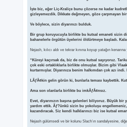
İşte biz, eğer Liç-Kraliçe bunu çözerse ne kadar kudret
gizleyemezdik. Dikkate değmeyen, göze çarpmayan bir
Ve böylece, sizin diyarınızı bulduk.
Bir grup koruyucuyla birlikte bu kutsal emaneti sizin d
bahanelerle örgütün üyelerini öldürtmeye başladı. Kala
Nejash, kılıcı aldı ve tekrar kınına koyup yatağın kenarına y
“Küreyi kaçırsak da, biz de onu kutsal sayıyoruz. Tarik
çok eski ortaklıklarla birlikte olmuşlar. Bizim gibi Vl
kurtarmışlar. Diyarınıza benim halkımdan çok azı indi. 
LÃƒÂ¢kin gelin görün ki, bunlarla teması kaybettik. K
Ama son olanlarla birlikte bu imkÃƒÂ¢nsız.
Evet, diyarınızın başına gelenleri biliyoruz. Büyük bir 
yardım ettik. Ãƒ?ünkü sizin bu yokoluşu engellemeniz,
kazandıracak. Siz kendi halklarınızı biz ise kutsal ema
Nejash gülümsedi ve bir kolunu Slach’ın sandalyesine, diğe