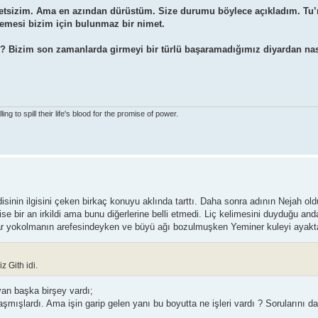
etsizim. Ama en azından dürüstüm. Size durumu böylece açıkladım. Tu’
lemesi bizim için bulunmaz bir nimet.
z? Bizim son zamanlarda girmeyi bir türlü başaramadığımız diyardan nası
g to spill their life's blood for the promise of power.
endisinin ilgisini çeken birkaç konuyu aklında tarttı. Daha sonra adının Nejah 
ise bir an irkildi ama bunu diğerlerine belli etmedi. Liç kelimesini duyduğu an
iyar yokolmanın arefesindeyken ve büyü ağı bozulmuşken Yeminer kuleyi ayakt
z Gith idi.
yan başka birşey vardı;
şılaşmışlardı. Ama işin garip gelen yanı bu boyutta ne işleri vardı ? Sorularını 