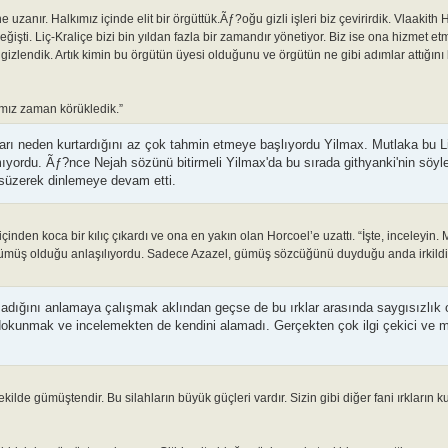
uzanır. Halkımız içinde elit bir örgüttük.Ãƒ?oğu gizli işleri biz çevirirdik. Vlaakit
eğişti. Liç-Kraliçe bizi bin yıldan fazla bir zamandır yönetiyor. Biz ise ona hizmet e
 gizlendik. Artık kimin bu örgütün üyesi olduğunu ve örgütün ne gibi adımlar attığını
ımız zaman körükledik.”
nları neden kurtardığını az çok tahmin etmeye başlıyordu Yilmax. Mutlaka bu Liç 
yordu. Ãƒ?nce Nejah sözünü bitirmeli Yilmax'da bu sırada githyanki'nin söyled
e süzerek dinlemeye devam etti.
inden koca bir kılıç çıkardı ve ona en yakın olan Horcoel’e uzattı. “İşte, inceleyin. 
e gümüş olduğu anlaşılıyordu. Sadece Azazel, gümüş sözcüğünü duyduğu anda irkildi 
lmadığını anlamaya çalışmak aklından geçse de bu ırklar arasında saygısızlık 
 dokunmak ve incelemekten de kendini alamadı. Gerçekten çok ilgi çekici ve
lde gümüştendir. Bu silahların büyük güçleri vardır. Sizin gibi diğer fani ırkların 