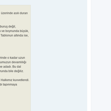
 üzerinde asılı duran
 buruş değil,
rdu ve boynunda büyük,
. Tablonun altında ise,
zerinde o kadar uzun
oyumuzun devamlılığı
ine adadı. Bu dal
unda bile değiliz.
 Halkımız kuvvetlendi.
ibi tapınmaya