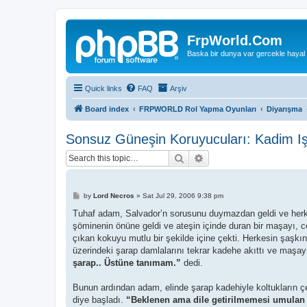
FrpWorld.Com
Baska bir dunya var gercekle hayal
Quick links
FAQ
Arşiv
Board index
FRPWORLD Rol Yapma Oyunları
Diyarışma
Sonsuz Güneşin Koruyucuları: Kadim Iş
Search
Advanced search
P
by
Lord Necros
»
Sat Jul 29, 2006 9:38 pm
o
s
Tuhaf adam, Salvador’n sorusunu duymazdan geldi ve herke
t
şöminenin önüne geldi ve ateşin içinde duran bir maşayı, c
çıkan kokuyu mutlu bir şekilde içine çekti. Herkesin şaşkın
üzerindeki şarap damlalarını tekrar kadehe akıttı ve maşa
şarap.. Üstüne tanımam.”
dedi.
Bunun ardından adam, elinde şarap kadehiyle koltukların ç
diye başladı.
“Beklenen ama dile getirilmemesi umulan b