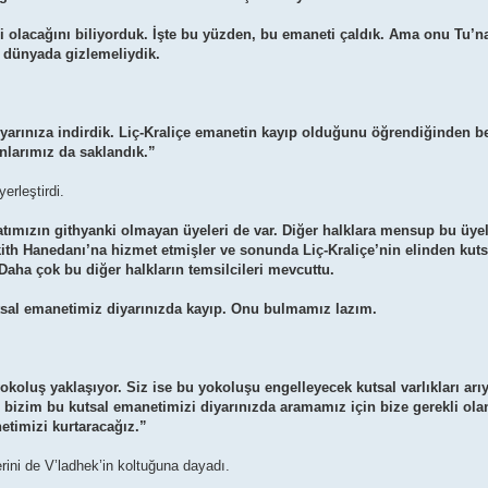
li olacağını biliyorduk. İşte bu yüzden, bu emaneti çaldık. Ama onu Tu’na
 dünyada gizlemeliydik.
iyarınıza indirdik. Liç-Kraliçe emanetin kayıp olduğunu öğrendiğinden ber
nlarımız da saklandık.”
erleştirdi.
atımızın githyanki olmayan üyeleri de var. Diğer halklara mensup bu üyele
aakith Hanedanı’na hizmet etmişler ve sonunda Liç-Kraliçe’nin elinden kut
Daha çok bu diğer halkların temsilcileri mevcuttu.
utsal emanetimiz diyarınızda kayıp. Onu bulmamız lazım.
yokoluş yaklaşıyor. Siz ise bu yokoluşu engelleyecek kutsal varlıkları arı
 bizim bu kutsal emanetimizi diyarınızda aramamız için bize gerekli ol
netimizi kurtaracağız.”
rini de V’ladhek’in koltuğuna dayadı.