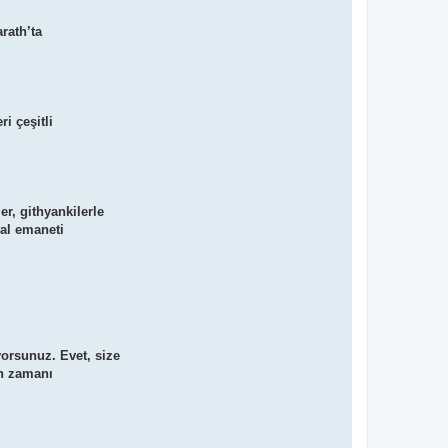
rath’ta
i çeşitli
r, githyankilerle
sal emaneti
yorsunuz. Evet, size
an zamanı