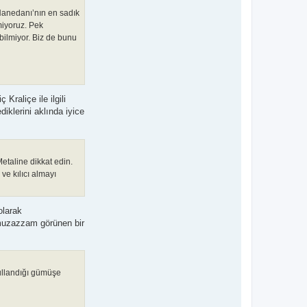
h Hanedanı’nın en sadık
tmiyoruz. Pek
 bilmiyor. Biz de bunu
Kraliçe ile ilgili
iklerini aklında iyice
Metaline dikkat edin.
ve kılıcı almayı
olarak
 muzazzam görünen bir
kullandığı gümüşe