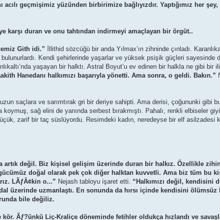
ynı acılı geçmişimiz yüzünden birbirimize bağlıyızdır. Yaptığımız her şey,
e’ye karşı duran ve onu tahtından indirmeyi amaçlayan bir örgüt..
çemiz Gith idi.”
İllithid sözcüğü bir anda Yılmax’ın zihninde çınladı. Karanlıka
r bulunurlardı. Kendi şehirlerinde yaşarlar ve yüksek psişik güçleri sayesinde di
lıkaltı’nda yaşayan bir halktı. Astral Boyut’u ev edinen bir halkla ne gibi bir iliş
ith Hanedanı halkımızı başarıyla yönetti. Ama sonra, o geldi. Bakın.”
N
 uzun saçlara ve sarımtırak gri bir deriye sahipti. Ama derisi, çoğununki gibi b
a koymuş, sağ elini de yanında serbest bırakmıştı. Pahalı, renkli elbiseler g
 küçük, zarif bir taç süslüyordu. Resimdeki kadın, neredeyse bir elf asilzadesi 
rtık değil. Biz kişisel gelişim üzerinde duran bir halkız. Özellikle zihi
n gücümüz doğal olarak pek çok diğer halktan kuvvetli. Ama biz tüm bu ki
ız. LÃƒÂ¢kin o...”
Nejash tabloyu işaret etti.
“Halkımızı değil, kendisini 
al üzerinde uzmanlaştı. En sonunda da hırsı içinde kendisini ölümsüz bi
unda bile değiliz.
kör. Ãƒ?ünkü Liç-Kraliçe döneminde fetihler oldukça hızlandı ve savaşla