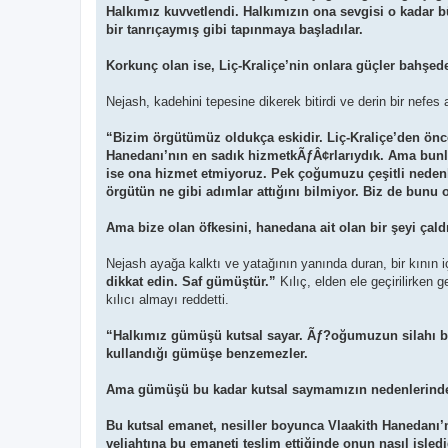
Halkımız kuvvetlendi. Halkımızın ona sevgisi o kadar b
bir tanrıçaymış gibi tapınmaya başladılar.
Korkunç olan ise, Liç-Kraliçe’nin onlara güçler bahşede
Nejash, kadehini tepesine dikerek bitirdi ve derin bir nefes
“Bizim örgütümüz oldukça eskidir. Liç-Kraliçe’den öncesi
Hanedanı’nın en sadık hizmetkÃƒÂ¢rlarıydık. Ama bunlar, 
ise ona hizmet etmiyoruz. Pek çoğumuzu çeşitli nedenle
örgütün ne gibi adımlar attığını bilmiyor. Biz de bunu
Ama bize olan öfkesini, hanedana ait olan bir şeyi çal
Nejash ayağa kalktı ve yatağının yanında duran, bir kının i
dikkat edin. Saf gümüştür.”
Kılıç, elden ele geçirilirke
kılıcı almayı reddetti.
“Halkımız gümüşü kutsal sayar. Ãƒ?oğumuzun silahı bu ş
kullandığı gümüşe benzemezler.
Ama gümüşü bu kadar kutsal saymamızın nedenlerinden 
Bu kutsal emanet, nesiller boyunca Vlaakith Hanedanı’
veliahtına bu emaneti teslim ettiğinde onun nasıl işled