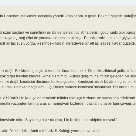
 Hanedanı halkımızı başarıyla yönetti. Ama sonra, o geldi. Bakın.” Nejash, yatağın
i uzun saçlara ve sarımtırak gri bir deriye sahipti. Ama derisi, çoğununki gibi buruş
nda koymuş, sağ elini de yanında serbest bırakmıştı. Pahalı, renkli elbiseler giyiyo
, zarif bir taç süslüyordu. Resimdeki kadın, neredeyse bir elf asilzadesi kadar güzeldi
k değil. Biz kişisel gelişim üzerinde duran bir halkız. Özellikle zihinsel gelişim ü
 çok diğer halktan kuvvetli. Ama biz tüm bu kişisel gelişimi halımızın geleceği ve s
alkımızı değil, kendisini düşünen bir kraliçe oldu. Kendisini mistik büyünün gizemler
 ölümsüz bir varlığa çevirdi. Liç-Kraliçe sadece kendisini düşünüyor. Biz onun umur
. Ãƒ?ünkü Liç-Kraliçe döneminde fetihler oldukça hızlandı ve savaşlar şiddetlendi.
 merakı yüzünden tanrılara asla inanmayan bizlerden bazıları, ona bir tanrıçaymış g
mesinde oldu. Sayıları çok az da olsa, Liç-Kraliçe’nin rahipleri mevcut.”
s aldı. Yüzündeki sıkıntı çok barizdi. Kaldığı yerden devam etti.