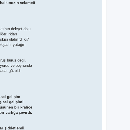
 halkımızın selameti
ltı’nın dehşet dolu
ğer ırkları
kisi olabilirdi ki?
ejash, yatağın
uruş buruş değil,
iyiyordu ve boynunda
kadar güzeldi.
nsel gelişim
şisel gelişimi
düşünen bir kraliçe
r varlığa çevirdi.
r şiddetlendi.