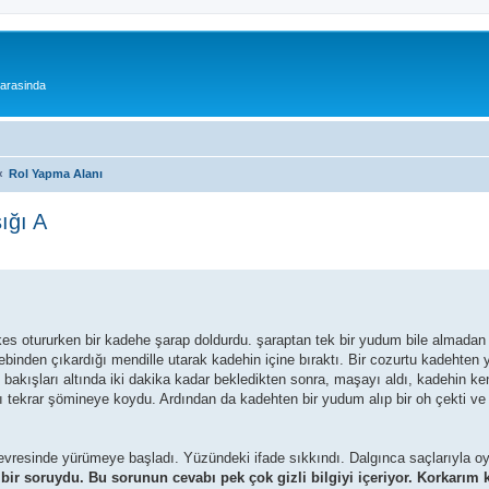
 arasinda
Rol Yapma Alanı
ığı A
s otururken bir kadehe şarap doldurdu. şaraptan tek bir yudum bile almadan
ebinden çıkardığı mendille utarak kadehin içine bıraktı. Bir cozurtu kadehten
 bakışları altında iki dakika kadar bekledikten sonra, maşayı aldı, kadehin ke
yı tekrar şömineye koydu. Ardından da kadehten bir yudum alıp bir oh çekti v
evresinde yürümeye başladı. Yüzündeki ifade sıkkındı. Dalgınca saçlarıyla o
ir soruydu. Bu sorunun cevabı pek çok gizli bilgiyi içeriyor. Korkarım