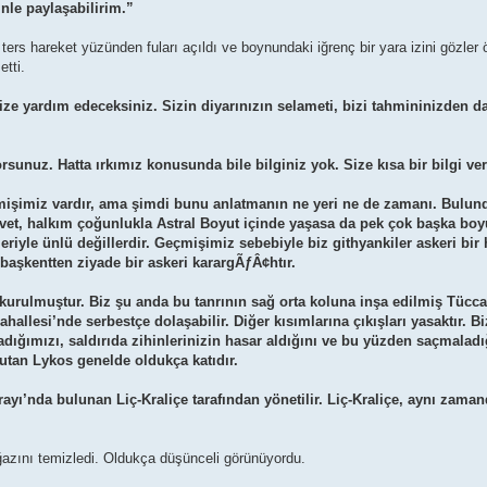
nle paylaşabilirim.”
ters hareket yüzünden fuları açıldı ve boynundaki iğrenç bir yara izini gözler
etti.
 bize yardım edeceksiniz. Sizin diyarınızın selameti, bizi tahmininizden d
sunuz. Hatta ırkımız konusunda bile bilginiz yok. Size kısa bir bilgi ver
eçmişimiz vardır, ama şimdi bunu anlatmanın ne yeri ne de zamanı. Bulu
Evet, halkım çoğunlukla Astral Boyut içinde yaşasa da pek çok başka boyu
yle ünlü değillerdir. Geçmişimiz sebebiyle biz githyankiler askeri bir h
 başkentten ziyade bir askeri karargÃƒÂ¢htır.
ne kurulmuştur. Biz şu anda bu tanrının sağ orta koluna inşa edilmiş Tücc
llesi’nde serbestçe dolaşabilir. Diğer kısımlarına çıkışları yasaktır. Bi
ğımızı, saldırıda zihinlerinizin hasar aldığını ve bu yüzden saçmaladı
mutan Lykos genelde oldukça katıdır.
arayı’nda bulunan Liç-Kraliçe tarafından yönetilir. Liç-Kraliçe, aynı zama
azını temizledi. Oldukça düşünceli görünüyordu.