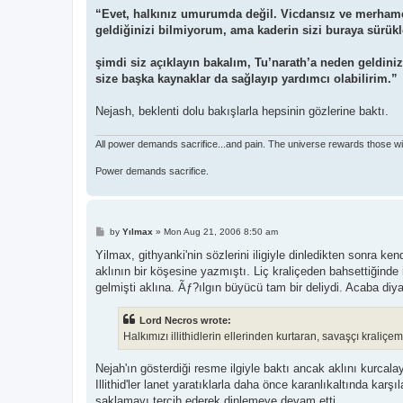
“Evet, halkınız umurumda değil. Vicdansız ve merham
geldiğinizi bilmiyorum, ama kaderin sizi buraya sürük
şimdi siz açıklayın bakalım, Tu’narath’a neden geldini
size başka kaynaklar da sağlayıp yardımcı olabilirim.”
Nejash, beklenti dolu bakışlarla hepsinin gözlerine baktı.
All power demands sacrifice...and pain. The universe rewards those willin
Power demands sacrifice.
P
by
Yılmax
»
Mon Aug 21, 2006 8:50 am
o
s
Yilmax, githyanki'nin sözlerini iligiyle dinledikten sonra k
t
aklının bir köşesine yazmıştı. Liç kraliçeden bahsettiğinde 
gelmişti aklına. Ãƒ?ılgın büyücü tam bir deliydi. Acaba d
Lord Necros wrote:
Halkımızı illithidlerin ellerinden kurtaran, savaşçı kraliçemi
Nejah'ın gösterdiği resme ilgiyle baktı ancak aklını kurcala
Illithid'ler lanet yaratıklarla daha önce karanlıkaltında kar
saklamayı tercih ederek dinlemeye devam etti