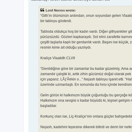
Lord Necros wrote:
“Gith’in ölümünün ardından, onun soyundan gelen Vlaakith
bir tabloyu gösterdi.
Tabloda oldukça hoş bir kadın vardı. Diğer githyankiler gib
pürüzsüzdü. Gözleri kapkaraydı. Sol elini zarafetle karnı
çeşitli taşlarla kaplı bir gerdanlık vardı. Başını ise küçük
resmin kime ait olduğu yazılıydı.
Kraliçe Vlaakith CLVII
“Denildiğine göre bir zamanlar bu kadar güzelmiş. Ama artı
zamandır çalıştık ki, artık zihin gücümüz doğal olarak pek
için yaparız. LÃƒÂ¢kin o...” Nejash tabloyu işaret etti. “H
üzerinde uzmanlaştı. En sonunda da hırsı içinde kendisini
Gelin görün ki halkımızın büyük çoğunluğu bu gerçeğe kör
Halkımızın ona sevgisi o kadar büyüdü ki, kişisel gelişim
başladılar.
Korkunç olan ise, Liç-Kraliçe’nin onlara güçler bahşedebil
Nejash, kadehini tepesine dikerek bitirdi ve derin bir nefe