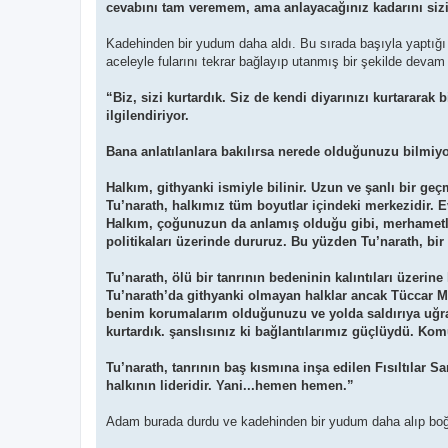
cevabını tam veremem, ama anlayacağınız kadarını sizi
Kadehinden bir yudum daha aldı. Bu sırada başıyla yaptığı 
aceleyle fularını tekrar bağlayıp utanmış bir şekilde devam 
“Biz, sizi kurtardık. Siz de kendi diyarınızı kurtararak
ilgilendiriyor.
Bana anlatılanlara bakılırsa nerede olduğunuzu bilmiyor
Halkım, githyanki ismiyle bilinir. Uzun ve şanlı bir g
Tu’narath, halkımız tüm boyutlar içindeki merkezidir. 
Halkım, çoğunuzun da anlamış olduğu gibi, merhametleri
politikaları üzerinde dururuz. Bu yüzden Tu’narath, bir
Tu’narath, ölü bir tanrının bedeninin kalıntıları üzeri
Tu’narath’da githyanki olmayan halklar ancak Tüccar Maha
benim korumalarım olduğunuzu ve yolda saldırıya uğradı
kurtardık. şanslısınız ki bağlantılarımız güçlüydü. Ko
Tu’narath, tanrının baş kısmına inşa edilen Fısıltılar S
halkının lideridir. Yani...hemen hemen.”
Adam burada durdu ve kadehinden bir yudum daha alıp boğ