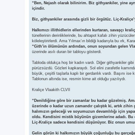
“Ben, Nejash olarak bilinirim. Biz githyankiler, yine a
içindir.
Biz, githyankiler arasında gizli bir örgütüz. Liç-Kraliç
Halkımızı illithidlerin ellerinden kurtaran, savaşçı krali
tünellerinin derinliklerinde, bu ahtapot kafalı zihin yüzücüle
köleleştirirlerdi. Ama Yılmax’ın bildiği kadarıyla bu ırk, Karan
“Gith’in ölümünün ardından, onun soyundan gelen Vlaak
üzerinde asılı duran bir tabloyu gösterdi.
Tabloda oldukça hoş bir kadın vardı. Diğer githyankiler gibi
pürüzsüzdü. Gözleri kapkaraydı. Sol elini zarafetle karnınd
büyük, çeşitli taşlarla kaplı bir gerdanlık vardı. Başını ise
Tablonun altında ise, resmin kime ait olduğu yazılıydı.
Kraliçe Vlaakith CLVII
“Denildiğine göre bir zamanlar bu kadar güzelmiş. Ama a
üzerinde o kadar uzun zamandır çalıştık ki, artık zihi
halımızın geleceği ve soyumuzun devamlılığı için yapar
oldu. Kendisini mistik büyünün gizemlerine adadı. Bu d
Liç-Kraliçe sadece kendisini düşünüyor. Biz onun umur
Gelin görün ki halkımızın büyük çoğunluğu bu gerçeğe 