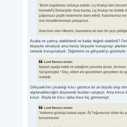
“Bizim örgütümüz oldukça eskidir. Liç-Kraliçe’den öncesine 
hizmetkÃƒÂ¢rlarıydık. Ama bunlar, Liç-Kraliçe ile birlikte d
çoğumuzu çeşitli nedenlerle idam ettirdi. Kalanlarımız ise
ona hissettirmemeye çalışıyoruz.
Ama bize olan öfkesini, hanedana ait olan bir şeyi çaldığ
Acaba ne çalmış olabilirlerdi ne kadar değerli olabilirdi? O
birşeyler olmalıydı ama henüz birşeyler konuşmayı planlamı
tartarak konuşmalıydı. Diğerlerini ve githyanki'yi gözleriyl
Lord Necros wrote:
Nejash ayağa kalktı ve yatağının yanında duran, bir kının iç
Saf gümüştür.” Kılıç, elden ele geçirilirken gerçekten d
reddetti.
Githyanki'nin çıkardığı kılıcı görünce bir an büyülü olup o
algılanabileceğini düşünerek bundan vazgeçti. Ama kılıca
kılıçtı. Böyle bir kılıcı daha önce hiç görmemişti.
Lord Necros wrote:
“Halkımız gümüşü kutsal sayar. Ãƒ?oğumuzun silahı bu şeki
benzemezler.