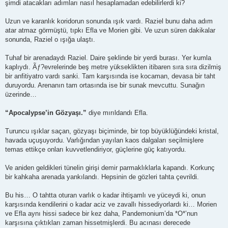
şimdi atacakları adımları nasıl hesaplamadan edebilirlerdi ki?
Uzun ve karanlık koridorun sonunda ışık vardı. Raziel bunu daha adım
atar atmaz görmüştü, tıpkı Efla ve Morien gibi. Ve uzun süren dakikalar
sonunda, Raziel o ışığa ulaştı.
Tuhaf bir arenadaydı Raziel. Daire şeklinde bir yerdi burası. Yer kumla
kaplıydı. Ãƒ?evrelerinde beş metre yükseklikten itibaren sıra sıra dizilmiş
bir anfitiyatro vardı sanki. Tam karşısında ise kocaman, devasa bir taht
duruyordu. Arenanın tam ortasında ise bir sunak mevcuttu. Sunağın
üzerinde…
“Apocalypse’in Gözyaşı.”
diye mırıldandı Efla.
Turuncu ışıklar saçan, gözyaşı biçiminde, bir top büyüklüğündeki kristal,
havada uçuşuyordu. Varlığından yayılan kaos dalgaları seçilmişlere
temas ettikçe onları kuvvetlendiriyor, güçlerine güç katıyordu.
Ve aniden geldikleri tünelin girişi demir parmaklıklarla kapandı. Korkunç
bir kahkaha arenada yankılandı. Hepsinin de gözleri tahta çevrildi.
Bu his… O tahtta oturan varlık o kadar ihtişamlı ve yüceydi ki, onun
karşısında kendilerini o kadar aciz ve zavallı hissediyorlardı ki… Morien
ve Efla aynı hissi sadece bir kez daha, Pandemonium’da *O*’nun
karşısına çıktıkları zaman hissetmişlerdi. Bu acınası derecede