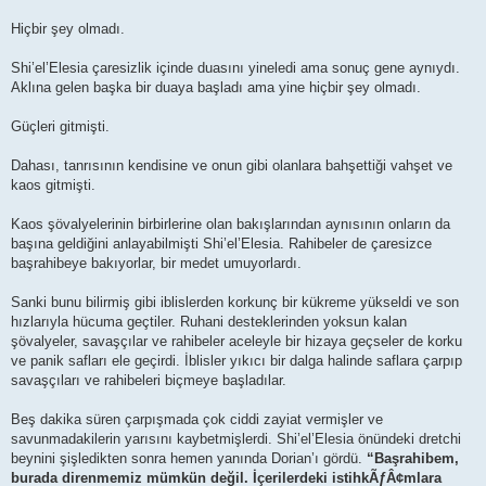
Hiçbir şey olmadı.
Shi’el’Elesia çaresizlik içinde duasını yineledi ama sonuç gene aynıydı.
Aklına gelen başka bir duaya başladı ama yine hiçbir şey olmadı.
Güçleri gitmişti.
Dahası, tanrısının kendisine ve onun gibi olanlara bahşettiği vahşet ve
kaos gitmişti.
Kaos şövalyelerinin birbirlerine olan bakışlarından aynısının onların da
başına geldiğini anlayabilmişti Shi’el’Elesia. Rahibeler de çaresizce
başrahibeye bakıyorlar, bir medet umuyorlardı.
Sanki bunu bilirmiş gibi iblislerden korkunç bir kükreme yükseldi ve son
hızlarıyla hücuma geçtiler. Ruhani desteklerinden yoksun kalan
şövalyeler, savaşçılar ve rahibeler aceleyle bir hizaya geçseler de korku
ve panik safları ele geçirdi. İblisler yıkıcı bir dalga halinde saflara çarpıp
savaşçıları ve rahibeleri biçmeye başladılar.
Beş dakika süren çarpışmada çok ciddi zayiat vermişler ve
savunmadakilerin yarısını kaybetmişlerdi. Shi’el’Elesia önündeki dretchi
beynini şişledikten sonra hemen yanında Dorian’ı gördü.
“Başrahibem,
burada direnmemiz mümkün değil. İçerilerdeki istihkÃƒÂ¢mlara