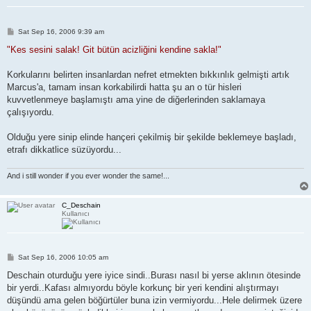
P
Sat Sep 16, 2006 9:39 am
o
s
"Kes sesini salak! Git bütün acizliğini kendine sakla!"
t
Korkularını belirten insanlardan nefret etmekten bıkkınlık gelmişti artık
Marcus'a, tamam insan korkabilirdi hatta şu an o tür hisleri
kuvvetlenmeye başlamıştı ama yine de diğerlerinden saklamaya
çalışıyordu.
Olduğu yere sinip elinde hançeri çekilmiş bir şekilde beklemeye başladı,
etrafı dikkatlice süzüyordu...
And i still wonder if you ever wonder the same!...
C_Deschain
Kullanıcı
P
Sat Sep 16, 2006 10:05 am
o
s
Deschain oturduğu yere iyice sindi..Burası nasıl bi yerse aklının ötesinde
t
bir yerdi..Kafası almıyordu böyle korkunç bir yeri kendini alıştırmayı
düşündü ama gelen böğürtüler buna izin vermiyordu...Hele delirmek üzere