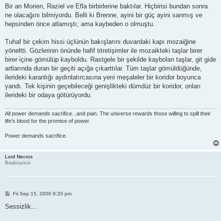
Bir an Morien, Raziel ve Efla birbirlerine baktılar. Hiçbirisi bundan sonra
ne olacağını bilmiyordu. Belli ki Brenne, ayini bir güç ayini sanmış ve
hepsinden önce atlamıştı; ama kaybeden o olmuştu.
Tuhaf bir çekim hissi üçlünün bakışlarını duvardaki kapı mozaiğine
yöneltti. Gözlerinin önünde hafif titretişimler ile mozaikteki taşlar birer
birer içine gömülüp kayboldu. Rastgele bir şekilde kaybolan taşlar, git gide
artlarında duran bir geçiti açığa çıkarttılar. Tüm taşlar gömüldüğünde,
ilerideki karanlığı aydınlatırcasına yeni meşaleler bir koridor boyunca
yandı. Tek kişinin geçebileceği genişlikteki dümdüz bir koridor, onları
ilerideki bir odaya götürüyordu.
All power demands sacrifice...and pain. The universe rewards those willing to spill their
life's blood for the promise of power.
Power demands sacrifice.
Lord Necros
Başbüyücü
P
Fri Sep 15, 2006 9:20 pm
o
s
Sessizlik...
t