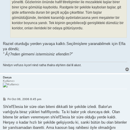
yöneltti. Gözlerinin önünde hafif titretişimler ile mozaikteki taşlar birer
birer içine gömülüp kayboldu. Rastgele bir şekilde kaybolan taşlar, git
gide artlarında duran bir geçiti açığa çıkarttılar. Tüm taşlar
gömüldüğünde, ilerideki karanlığı aydınlatırcasına yeni meşaleler bir
koridor boyunca yandı. Tek kişinin geçebileceği genişlikteki dümdüz bir
koridor, onları ilerideki bir odaya götürüyordu.
Raziel oturduğu yerden yavaşa kalktı.Seçilmişlere yaranabilmek için Efla
ya döndü;
'' Ãƒ?nden girmemi istermisiniz efendim?''
Nindyn vel'uss kyorl nind ratha thalra elyhinn dal lil alust.
Daeya
Kullanıcı
P
Fri Oct 06, 2006 8:45 pm
o
s
Shi'el'Elesia bir süre olan biteni dikkatli bir şekilde izledi. Balor'un
t
varlığıyla biraz yükleri hafifliyordu. Ta ki balor yok oluncaya dek. Olan
bitene bir anlam veremeyen shi'el'Elesia bir süre olduğu yerde kaldı.
Herşey o kadar hızlı bir şekilde gelişiyordu ki, sanki bütün bu olan bitenler
bir yanılsamadan ibaretti. Ama kaosun baş rahibesi öyle olmadığını