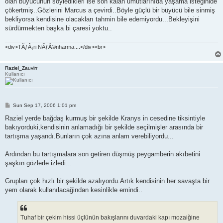
olan büyücünün söyledikleri ise son kalan umutlarınıda yaşama isteğinide
çökertmiş..Gözlerini Marcus a çevirdi..Böyle güçlü bir büyücü bile sinmiş
bekliyorsa kendisine olacakları tahmin bile edemiyordu...Bekleyişini
sürdürmekten başka bi çaresi yoktu..
<div>TÃƒÂ¡ri NÃƒÂ©nharma....</div><br>
Raziel_Zauvirr
Kullanıcı
P
Sun Sep 17, 2006 1:01 pm
o
s
Raziel yerde bağdaş kurmuş bir şekilde Kranys in cesedine tiksintiyle
t
bakıyorduki,kendisinin anlamadığı bir şekilde seçilmişler arasında bir
tartışma yaşandı.Bunların çok azına anlam verebiliyordu...
Ardından bu tartışmalara son getiren düşmüş peygamberin akıbetini
şaşkın gözlerle izledi...
Grupları çok hızlı bir şekilde azalıyordu.Artık kendisinin her savaşta bir
yem olarak kullanılacağindan kesinlikle emindi..
Tuhaf bir çekim hissi üçlünün bakışlarını duvardaki kapı mozaiğine