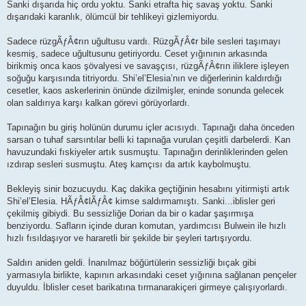
Sanki dışarıda hiç ordu yoktu. Sanki etrafta hiç savaş yoktu. Sanki
dışarıdaki karanlık, ölümcül bir tehlikeyi gizlemiyordu.
Sadece rüzgÃƒÂ¢rın uğultusu vardı. RüzgÃƒÂ¢r bile sesleri taşımayı
kesmiş, sadece uğultusunu getiriyordu. Ceset yığınının arkasında
birikmiş onca kaos şövalyesi ve savaşçısı, rüzgÃƒÂ¢rın iliklere işleyen
soğuğu karşısında titriyordu. Shi’el’Elesia’nın ve diğerlerinin kaldırdığı
cesetler, kaos askerlerinin önünde dizilmişler, eninde sonunda gelecek
olan saldırıya karşı kalkan görevi görüyorlardı.
Tapınağın bu giriş holünün durumu içler acısıydı. Tapınağı daha önceden
sarsan o tuhaf sarsıntılar belli ki tapınağa vurulan çeşitli darbelerdi. Kan
havuzundaki fıskiyeler artık susmuştu. Tapınağın derinliklerinden gelen
ızdırap sesleri susmuştu. Ateş kamçısı da artık kaybolmuştu.
Bekleyiş sinir bozucuydu. Kaç dakika geçtiğinin hesabını yitirmişti artık
Shi’el’Elesia. HÃƒÂ¢lÃƒÂ¢ kimse saldırmamıştı. Sanki...iblisler geri
çekilmiş gibiydi. Bu sessizliğe Dorian da bir o kadar şaşırmışa
benziyordu. Safların içinde duran komutan, yardımcısı Bulwein ile hızlı
hızlı fısıldaşıyor ve hararetli bir şekilde bir şeyleri tartışıyordu.
Saldırı aniden geldi. İnanılmaz böğürtülerin sessizliği bıçak gibi
yarmasıyla birlikte, kapının arkasındaki ceset yığınına sağlanan pençeler
duyuldu. İblisler ceset barikatına tırmanarakiçeri girmeye çalışıyorlardı.