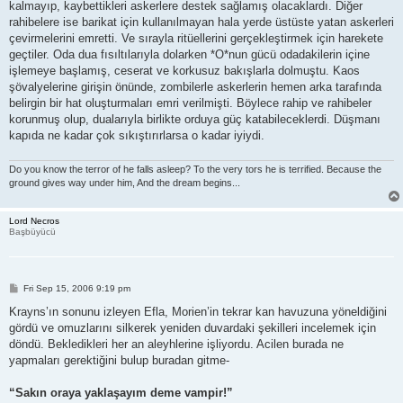
kalmayıp, kaybettikleri askerlere destek sağlamış olacaklardı. Diğer
rahibelere ise barikat için kullanılmayan hala yerde üstüste yatan askerleri
çevirmelerini emretti. Ve sırayla ritüellerini gerçekleştirmek için harekete
geçtiler. Oda dua fısıltılarıyla dolarken *O*nun gücü odadakilerin içine
işlemeye başlamış, ceserat ve korkusuz bakışlarla dolmuştu. Kaos
şövalyelerine girişin önünde, zombilerle askerlerin hemen arka tarafında
belirgin bir hat oluşturmaları emri verilmişti. Böylece rahip ve rahibeler
korunmuş olup, dualarıyla birlikte orduya güç katabileceklerdi. Düşmanı
kapıda ne kadar çok sıkıştırırlarsa o kadar iyiydi.
Do you know the terror of he falls asleep? To the very tors he is terrified. Because the
ground gives way under him, And the dream begins...
Lord Necros
Başbüyücü
P
Fri Sep 15, 2006 9:19 pm
o
s
Krayns’ın sonunu izleyen Efla, Morien’in tekrar kan havuzuna yöneldiğini
t
gördü ve omuzlarını silkerek yeniden duvardaki şekilleri incelemek için
döndü. Bekledikleri her an aleyhlerine işliyordu. Acilen burada ne
yapmaları gerektiğini bulup buradan gitme-
“Sakın oraya yaklaşayım deme vampir!”