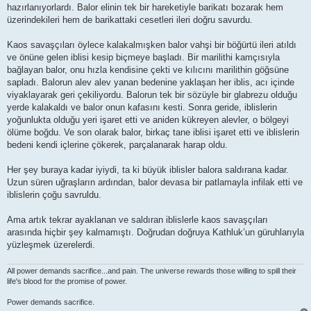
hazırlanıyorlardı. Balor elinin tek bir hareketiyle barikatı bozarak hem
üzerindekileri hem de barikattaki cesetleri ileri doğru savurdu.
Kaos savaşçıları öylece kalakalmışken balor vahşi bir böğürtü ileri atıldı
ve önüne gelen iblisi kesip biçmeye başladı. Bir marilithi kamçısıyla
bağlayan balor, onu hızla kendisine çekti ve kılıcını marilithin göğsüne
sapladı. Balorun alev alev yanan bedenine yaklaşan her iblis, acı içinde
viyaklayarak geri çekiliyordu. Balorun tek bir sözüyle bir glabrezu olduğu
yerde kalakaldı ve balor onun kafasını kesti. Sonra geride, iblislerin
yoğunlukta olduğu yeri işaret etti ve aniden kükreyen alevler, o bölgeyi
ölüme boğdu. Ve son olarak balor, birkaç tane iblisi işaret etti ve iblislerin
bedeni kendi içlerine çökerek, parçalanarak harap oldu.
Her şey buraya kadar iyiydi, ta ki büyük iblisler balora saldırana kadar.
Uzun süren uğraşların ardından, balor devasa bir patlamayla infilak etti ve
iblislerin çoğu savruldu.
Ama artık tekrar ayaklanan ve saldıran iblislerle kaos savaşçıları
arasında hiçbir şey kalmamıştı. Doğrudan doğruya Kathluk’un güruhlarıyla
yüzleşmek üzerelerdi.
All power demands sacrifice...and pain. The universe rewards those willing to spill their
life's blood for the promise of power.
Power demands sacrifice.