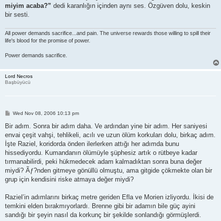
miyim acaba?”
dedi karanlığın içinden aynı ses. Özgüven dolu, keskin
bir sesti.
All power demands sacrifice...and pain. The universe rewards those willing to spill their
life's blood for the promise of power.
Power demands sacrifice.
Lord Necros
Başbüyücü
P
Wed Nov 08, 2006 10:13 pm
o
s
Bir adım. Sonra bir adım daha. Ve ardından yine bir adım. Her saniyesi
t
envai çeşit vahşi, tehlikeli, acılı ve uzun ölüm korkuları dolu, birkaç adım.
İşte Raziel, koridorda önden ilerlerken attığı her adımda bunu
hissediyordu. Kumandanın ölümüyle şüphesiz artık o rütbeye kadar
tırmanabilirdi, peki hükmedecek adam kalmadıktan sonra buna değer
miydi? Ãƒ?nden gitmeye gönüllü olmuştu, ama gitgide çökmekte olan bir
grup için kendisini riske atmaya değer miydi?
Raziel’in adımlarını birkaç metre geriden Efla ve Morien izliyordu. İkisi de
temkini elden bırakmıyorlardı. Brenne gibi bir adamın bile güç ayini
sandığı bir şeyin nasıl da korkunç bir şekilde sonlandığı görmüşlerdi.