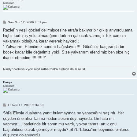
Kullanıcı
P
Sun Nov 12, 2006 4:51 pm
o
s
Raziel'in yeşil gözleri delirmişcesine etrafa bakıyor bir çıkış arıyordu,ama
t
hiçbir kurtuluş yolu olmadığının farkına çabucak varmıştı.Tek çarenin
yakarmak olduğuna karar vererek haykırdı;
'' Yalvarırım Efendimiz canımı bağışlayın !!!! Gücünüz karşısında bir
böcek kadar bile değerimiz yok!! Size yalvarırım efendimiz ben size hiç
ihanet etmedim !!!!!!!!!!!''
Nindyn vel'uss kyorl nind ratha thalra elyhinn dal lil alust.
Daeya
Kullanıcı
P
Fri Nov 17, 2006 5:34 pm
o
s
Shi'el'Elesia dualarına yanıt bulamayınca ne yapacağını şaşırdı. Her
t
şeyden önemlisi Tanrısı neden sesini duymuyordu. Bir hata mı
yapmıştı...İbadetinde bir sorun mu vardı, yoksa tanrısı artık onu
başrahibesi olarak görmüyor muydu? Shi'El'Elesia'nın beyninde binlerce
düşünce dolanıyordu.