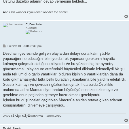
Üstünü düzeltip adamın cevap vermesini bekledi...
And i still wonder if you ever wonder the same!...
C_Deschain
Kullanıcı
P
Fri Nov 10, 2006 8:30 pm
o
s
Deschain çevresinde gelişen olaylardan dolayı dona kalmıştı.Ne
t
yapacağını ne edeceğini bilmiyordu.Tek yapması gerekenin hayatta
kalmaya çalışmak olduğunu biliyordu.Ve bu yüzden hiç bir ayrıntıyı
göaçırmamalı olayları ve etrafındaki büyücüleri dikkatle izlemeliydi.Ve şu
anda tek ümidi o garip yaratıkları öldüren kişinin o yaratıklardan daha da
kötü çıkmamasıydı.Hatta belki buradan çıkmalarına bile yardım edebilirdi.
Sessiz kalmayı ve çevresini gözlemlemeyi akıllıca buldu.Özellikle
aralarında adını Marcus diye tanıtan büyücüyü sessizce izlemeye ve
gerekirse onun peşinden gitmeye hazır olması gerekiyordu...
İçinden bu düşünceleri geçirirken Marcus'la aniden ortaya çıkan adamın
konuşmalarını dinlemeye çalışıyordu...
<div>TÃƒÂ¡ri NÃƒÂ©nharma....</div><br>
Raziel_Zauvirr