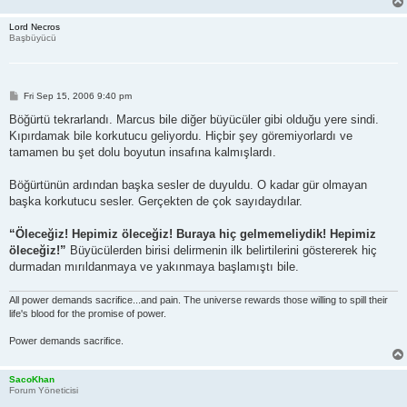
Lord Necros
Başbüyücü
P
Fri Sep 15, 2006 9:40 pm
o
s
Böğürtü tekrarlandı. Marcus bile diğer büyücüler gibi olduğu yere sindi.
t
Kıpırdamak bile korkutucu geliyordu. Hiçbir şey göremiyorlardı ve
tamamen bu şet dolu boyutun insafına kalmışlardı.
Böğürtünün ardından başka sesler de duyuldu. O kadar gür olmayan
başka korkutucu sesler. Gerçekten de çok sayıdaydılar.
“Öleceğiz! Hepimiz öleceğiz! Buraya hiç gelmemeliydik! Hepimiz
öleceğiz!”
Büyücülerden birisi delirmenin ilk belirtilerini göstererek hiç
durmadan mırıldanmaya ve yakınmaya başlamıştı bile.
All power demands sacrifice...and pain. The universe rewards those willing to spill their
life's blood for the promise of power.
Power demands sacrifice.
SacoKhan
Forum Yöneticisi