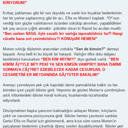
KIRIYORUM!”
Kırbaç şaklaması gibi bir ses duyuldu ve sanki kor bıçaklar bedenlerinin
her bir yerine saplanırmış gibi bir acı, Efla ve Morien’i kapladı. *O*’nun
verdiği tüm güçler varlıklarının özünden sökülüp alınırken, yapabildikleri
tek şey acizce çığlık atmaktı. şükürler olsun ki Raziel bu acıdan muaftı.
“Ben varken NASIL öyle zavallı bir varlığa tapınabildiniz ha?! Hangi
cüretle bana sırt çevirebildiniz?! KONUşUN! HEMEN!”
Morien sıktığı dişlerinin arasından zorlukla
“Sen de kimsin?”
demeyi
başardı. Ama belli ki bu büyük bir hataydı. Varlığın öfke dolu dalgası
benliklerini kavururken
“BEN KİM MİYİM?!”
diye gürledi varlık.
“BEN
KİMİM Ãƒ?YLE Mİ?! PEKİ YA SEN KİMSİN VAMPİR?! BANA İSMİMİ
SORMAYA CÃƒ?RET EDEBİLECEK KADAR CESURSAN, O
CESARETİNİ ER MEYDANINDA GÃƒ?STER BAKALIM!”
Arenayı çevreleyen pek çok kapıdaki demir parmaklıklar kalktı ve her
birinden içeri çeşitli iblisler girdi. Hepsinin de gözleri Morien’e çevrilmişken
artık tribünlerdeki iblisler kendi korkunç lisanlarında tezahüratlar
ediyorlardı.
Dövüşmekten başka şansının kalmadığını anlayan Morien, kılıçlarını
çekti ve savunma pozisyonuna girdi. İblisler hemen çevresini sardılar.
Gerisi Efla ve Raziel için görünmezdi, ama kısa süre sonra Morien’in
parçalanan bedeninin çıkarttığı iğrenç sesleri duyabiliyorlardı. İblisler geri