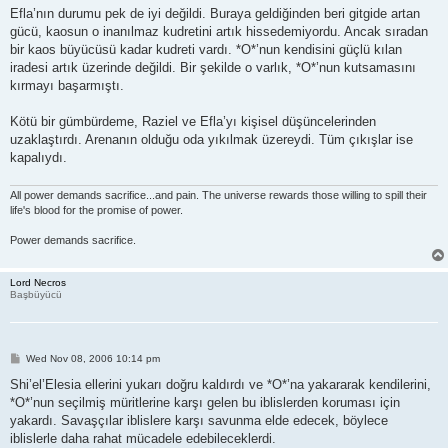
Efla’nın durumu pek de iyi değildi. Buraya geldiğinden beri gitgide artan
gücü, kaosun o inanılmaz kudretini artık hissedemiyordu. Ancak sıradan
bir kaos büyücüsü kadar kudreti vardı. *O*’nun kendisini güçlü kılan
iradesi artık üzerinde değildi. Bir şekilde o varlık, *O*’nun kutsamasını
kırmayı başarmıştı.
Kötü bir gümbürdeme, Raziel ve Efla’yı kişisel düşüncelerinden
uzaklaştırdı. Arenanın olduğu oda yıkılmak üzereydi. Tüm çıkışlar ise
kapalıydı.
All power demands sacrifice...and pain. The universe rewards those willing to spill their
life's blood for the promise of power.
Power demands sacrifice.
Lord Necros
Başbüyücü
P
Wed Nov 08, 2006 10:14 pm
o
s
Shi’el’Elesia ellerini yukarı doğru kaldırdı ve *O*’na yakararak kendilerini,
t
*O*’nun seçilmiş müritlerine karşı gelen bu iblislerden koruması için
yakardı. Savaşçılar iblislere karşı savunma elde edecek, böylece
iblislerle daha rahat mücadele edebileceklerdi.