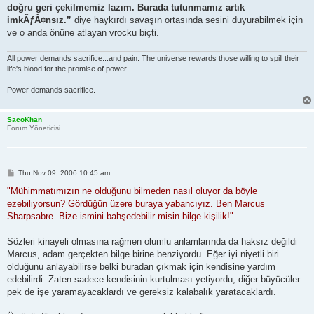
doğru geri çekilmemiz lazım. Burada tutunmamız artık
imkÃƒÂ¢nsız.”
diye haykırdı savaşın ortasında sesini duyurabilmek için
ve o anda önüne atlayan vrocku biçti.
All power demands sacrifice...and pain. The universe rewards those willing to spill their
life's blood for the promise of power.
Power demands sacrifice.
SacoKhan
Forum Yöneticisi
P
Thu Nov 09, 2006 10:45 am
o
s
"Mühimmatımızın ne olduğunu bilmeden nasıl oluyor da böyle
t
ezebiliyorsun? Gördüğün üzere buraya yabancıyız. Ben Marcus
Sharpsabre. Bize ismini bahşedebilir misin bilge kişilik!"
Sözleri kinayeli olmasına rağmen olumlu anlamlarında da haksız değildi
Marcus, adam gerçekten bilge birine benziyordu. Eğer iyi niyetli biri
olduğunu anlayabilirse belki buradan çıkmak için kendisine yardım
edebilirdi. Zaten sadece kendisinin kurtulması yetiyordu, diğer büyücüler
pek de işe yaramayacaklardı ve gereksiz kalabalık yaratacaklardı.