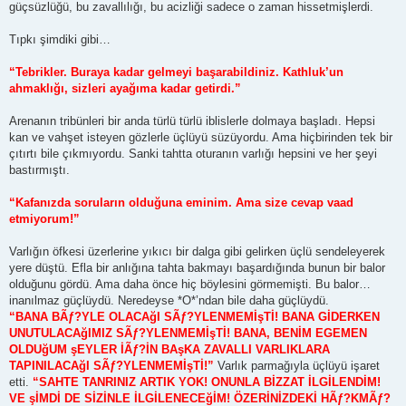
güçsüzlüğü, bu zavallılığı, bu acizliği sadece o zaman hissetmişlerdi.
Tıpkı şimdiki gibi…
“Tebrikler. Buraya kadar gelmeyi başarabildiniz. Kathluk’un
ahmaklığı, sizleri ayağıma kadar getirdi.”
Arenanın tribünleri bir anda türlü türlü iblislerle dolmaya başladı. Hepsi
kan ve vahşet isteyen gözlerle üçlüyü süzüyordu. Ama hiçbirinden tek bir
çıtırtı bile çıkmıyordu. Sanki tahtta oturanın varlığı hepsini ve her şeyi
bastırmıştı.
“Kafanızda soruların olduğuna eminim. Ama size cevap vaad
etmiyorum!”
Varlığın öfkesi üzerlerine yıkıcı bir dalga gibi gelirken üçlü sendeleyerek
yere düştü. Efla bir anlığına tahta bakmayı başardığında bunun bir balor
olduğunu gördü. Ama daha önce hiç böylesini görmemişti. Bu balor…
inanılmaz güçlüydü. Neredeyse *O*’ndan bile daha güçlüydü.
“BANA BÃƒ?YLE OLACAğI SÃƒ?YLENMEMİşTİ! BANA GİDERKEN
UNUTULACAğIMIZ SÃƒ?YLENMEMİşTİ! BANA, BENİM EGEMEN
OLDUğUM şEYLER İÃƒ?İN BAşKA ZAVALLI VARLIKLARA
TAPINILACAğI SÃƒ?YLENMEMİşTİ!”
Varlık parmağıyla üçlüyü işaret
etti.
“SAHTE TANRINIZ ARTIK YOK! ONUNLA BİZZAT İLGİLENDİM!
VE şİMDİ DE SİZİNLE İLGİLENECEğİM! ÖZERİNİZDEKİ HÃƒ?KMÃƒ?