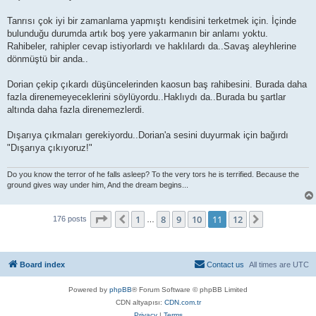
Tanrısı çok iyi bir zamanlama yapmıştı kendisini terketmek için. İçinde
bulunduğu durumda artık boş yere yakarmanın bir anlamı yoktu.
Rahibeler, rahipler cevap istiyorlardı ve haklılardı da..Savaş aleyhlerine
dönmüştü bir anda..
Dorian çekip çıkardı düşüncelerinden kaosun baş rahibesini. Burada daha
fazla direnemeyeceklerini söylüyordu..Haklıydı da..Burada bu şartlar
altında daha fazla direnemezlerdi.
Dışarıya çıkmaları gerekiyordu..Dorian'a sesini duyurmak için bağırdı
"Dışarıya çıkıyoruz!"
Do you know the terror of he falls asleep? To the very tors he is terrified. Because the
ground gives way under him, And the dream begins...
Page
11
of
12
1
8
9
10
11
12
Previous
Next
176 posts
…
Board index
Contact us
All times are
UTC
Powered by
phpBB
® Forum Software © phpBB Limited
CDN altyapısı:
CDN.com.tr
Privacy
|
Terms