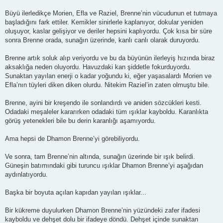
Büyü ilerledikçe Morien, Efla ve Raziel, Brenne’nin vücudunun et tutmaya
başladığını fark ettiler. Kemikler sinirlerle kaplanıyor, dokular yeniden
oluşuyor, kaslar gelişiyor ve deriler hepsini kaplıyordu. Çok kısa bir süre
sonra Brenne orada, sunağın üzerinde, kanlı canlı olarak duruyordu.
Brenne artık soluk alıp veriyordu ve bu da büyünün ilerleyiş hızında biraz
aksaklığa neden oluyordu. Havuzdaki kan şiddetle fokurduyordu.
Sunaktan yayılan enerji o kadar yoğundu ki, eğer yaşasalardı Morien ve
Efla’nın tüyleri diken diken olurdu. Nitekim Raziel’in zaten olmuştu bile.
Brenne, ayini bir kreşendo ile sonlandırdı ve aniden sözcükleri kesti.
Odadaki meşaleler kararırken odadaki tüm ışıklar kayboldu. Karanlıkta
görüş yetenekleri bile bu derin karanlığı aşamıyordu.
Ama hepsi de Dhamon Brenne’yi görebiliyordu.
Ve sonra, tam Brenne’nin altında, sunağın üzerinde bir ışık belirdi.
Güneşin batımındaki gibi turuncu ışıklar Dhamon Brenne’yi aşağıdan
aydınlatıyordu.
Başka bir boyuta açılan kapıdan yayılan ışıklar...
Bir kükreme duyulurken Dhamon Brenne’nin yüzündeki zafer ifadesi
kayboldu ve dehşet dolu bir ifadeye döndü. Dehşet içinde sunaktan