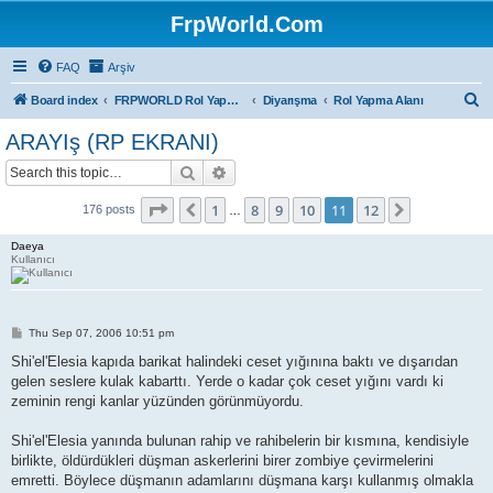
FrpWorld.Com
FAQ
Arşiv
S
Board index
FRPWORLD Rol Yapma Oyunları
Diyarışma
Rol Yapma Alanı
e
ARAYIş (RP EKRANI)
a
Search
Advanced search
r
c
Page
11
of
12
1
8
9
10
11
12
Previous
Next
176 posts
…
h
Daeya
Kullanıcı
P
Thu Sep 07, 2006 10:51 pm
o
s
Shi'el'Elesia kapıda barikat halindeki ceset yığınına baktı ve dışarıdan
t
gelen seslere kulak kabarttı. Yerde o kadar çok ceset yığını vardı ki
zeminin rengi kanlar yüzünden görünmüyordu.
Shi'el'Elesia yanında bulunan rahip ve rahibelerin bir kısmına, kendisiyle
birlikte, öldürdükleri düşman askerlerini birer zombiye çevirmelerini
emretti. Böylece düşmanın adamlarını düşmana karşı kullanmış olmakla