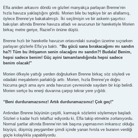
Efla aniden arkasını döndü ve gözleri manyakça parlayan Brenne’nin
hızla havuza yaklaştığını gördü. Morien bile bu tepkiye bir an afallamış,
öylece Brenne’ye bakakalmıştı. İki seçilmişin ve bir askerin şaşırtıcı
bakışları altında Brenne havuza atladı ve avucunun bir hareketiyle Morien
birkaç metre geriye, Raziel’in önüne düştü.
Brenne hızlı bir hareketle havuzun ortasındaki sunağın üzerine sıçrarken
parlayan gözlerle Efla’ya baktı.
“Bu gücü sana bırakacağımı mı sandın
ha?! Tüm bu ihtişamın senin olacağını mı sandın?! Budala! Benim,
hepsi sadece benim! Güç ayini tamamlandığında hepsi sadece
benim olacak!”
Morien öfkeyle yattığı yerden doğrulurken Brenne birkaç söz söyledi ve
odadaki meşalelerin parlaklığı arttı. Morien, hızla Brenne’ye doğru
hücuma geçti ama aynı anda havuzun çevresinde saydam bir küp belirdi.
Morien sertçe bu enerji duvarına çarpıp tekrar yere yığıldı.
“Beni durduramazsınız! Artık durduramazsınız! Çok geç!”
Ardından Brenne büyünün çeşitli, karmaşık sözlerini söylemeye başladı.
Sözleri o kadar hızlı telaffuz ediyordu ki, Efla takip etmekte zorlanıyordu.
Normal şartlar altında Brenne’nin tek başına yapmasının imkansız olduğu
büyüyü, düşmüş peygamber şimdi içinde yanan hırsla ve buranın verdiği
güçle kolaylıkla yapabiliyordu.