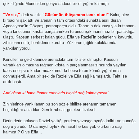
çekildiğinde Morien’den geriye sadece bir et yığını kalmıştı.
“Ve siz,”
dedi varlık.
“Gücümün ihtişamına tanık olun!”
Balor, alev
kırbacını şaklattı ve arenanın tam ortasındaki sunakta asılı duran
Apocalypse’in Gözyaşı paramparça oldu. Tanrının dokunuşuyla kutsanan-
veya lanetlenen-kristal parçalanırken turuncu ışık inanılmaz bir parlaklığa
ulaştı. Kaosun serbest kalan gücü, Efla ve Raziel’in bedenlerini kavurdu,
zihinlerini eritti, benliklerini kuruttu. Yüzlerce çığlık kulaklarında
yankılanıyordu.
Kendilerine geldiklerinde arenadaki tüm iblisler ölmüştü. Kaosun
yaratıkları olmasına rağmen kristalin parçalanması sırasında yayılan
kaos enerjisi o kadar muazzamdı ki hepsi tüten kömür yığınlarına
dönmüşlerdi. Ama bir şekilde Raziel ve Efla sağ kalmışlardı. Taht ise
artık boştu.
And olsun ki bana ihanet edenlerin hiçbiri sağ kalmayacak!
Zihinlerinde yankılanan bu son sözle birlikte arenanın tamamen
boşaldığını anladılar. Gerek ruhsal, gerekse fiziksel.
Derin derin soluyan Raziel yattığı yerden yavaşça ayağa kalktı ve sunağa
doğru yürüdü. O da neydi öyle? Ve nasıl herkes yok olurken o sağ
kalmıştı? O ve Efla…