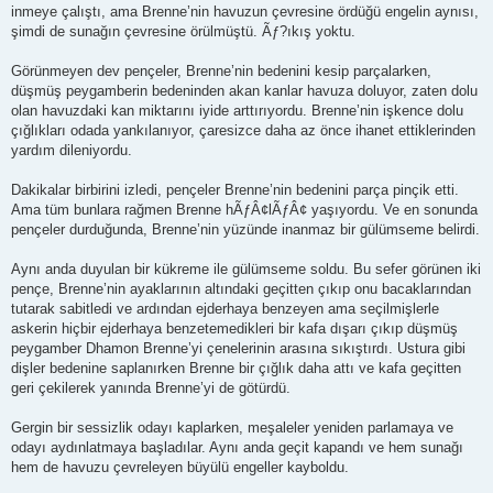
inmeye çalıştı, ama Brenne’nin havuzun çevresine ördüğü engelin aynısı,
şimdi de sunağın çevresine örülmüştü. Ãƒ?ıkış yoktu.
Görünmeyen dev pençeler, Brenne’nin bedenini kesip parçalarken,
düşmüş peygamberin bedeninden akan kanlar havuza doluyor, zaten dolu
olan havuzdaki kan miktarını iyide arttırıyordu. Brenne’nin işkence dolu
çığlıkları odada yankılanıyor, çaresizce daha az önce ihanet ettiklerinden
yardım dileniyordu.
Dakikalar birbirini izledi, pençeler Brenne’nin bedenini parça pinçik etti.
Ama tüm bunlara rağmen Brenne hÃƒÂ¢lÃƒÂ¢ yaşıyordu. Ve en sonunda
pençeler durduğunda, Brenne’nin yüzünde inanmaz bir gülümseme belirdi.
Aynı anda duyulan bir kükreme ile gülümseme soldu. Bu sefer görünen iki
pençe, Brenne’nin ayaklarının altındaki geçitten çıkıp onu bacaklarından
tutarak sabitledi ve ardından ejderhaya benzeyen ama seçilmişlerle
askerin hiçbir ejderhaya benzetemedikleri bir kafa dışarı çıkıp düşmüş
peygamber Dhamon Brenne’yi çenelerinin arasına sıkıştırdı. Ustura gibi
dişler bedenine saplanırken Brenne bir çığlık daha attı ve kafa geçitten
geri çekilerek yanında Brenne’yi de götürdü.
Gergin bir sessizlik odayı kaplarken, meşaleler yeniden parlamaya ve
odayı aydınlatmaya başladılar. Aynı anda geçit kapandı ve hem sunağı
hem de havuzu çevreleyen büyülü engeller kayboldu.