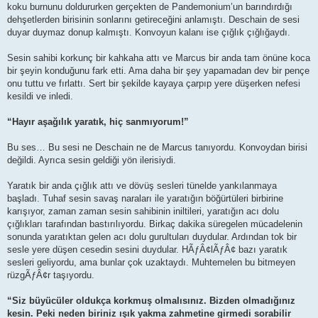
koku burnunu doldururken gerçekten de Pandemonium’un barındırdığı
dehşetlerden birisinin sonlarını getireceğini anlamıştı. Deschain de sesi
duyar duymaz donup kalmıştı. Konvoyun kalanı ise çığlık çığlığaydı.
Sesin sahibi korkunç bir kahkaha attı ve Marcus bir anda tam önüne koca
bir şeyin konduğunu fark etti. Ama daha bir şey yapamadan dev bir pençe
onu tuttu ve fırlattı. Sert bir şekilde kayaya çarpıp yere düşerken nefesi
kesildi ve inledi.
“Hayır aşağılık yaratık, hiç sanmıyorum!”
Bu ses… Bu sesi ne Deschain ne de Marcus tanıyordu. Konvoydan birisi
değildi. Ayrıca sesin geldiği yön ilerisiydi.
Yaratık bir anda çığlık attı ve dövüş sesleri tünelde yankılanmaya
başladı. Tuhaf sesin savaş naraları ile yaratığın böğürtüleri birbirine
karışıyor, zaman zaman sesin sahibinin iniltileri, yaratığın acı dolu
çığlıkları tarafından bastırılıyordu. Birkaç dakika süregelen mücadelenin
sonunda yaratıktan gelen acı dolu gurultuları duydular. Ardından tok bir
sesle yere düşen cesedin sesini duydular. HÃƒÂ¢lÃƒÂ¢ bazı yaratık
sesleri geliyordu, ama bunlar çok uzaktaydı. Muhtemelen bu bitmeyen
rüzgÃƒÂ¢r taşıyordu.
“Siz büyücüler oldukça korkmuş olmalısınız. Bizden olmadığınız
kesin. Peki neden biriniz ışık yakma zahmetine girmedi sorabilir