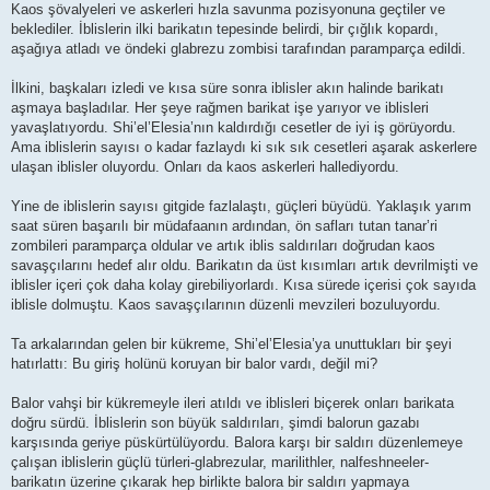
Kaos şövalyeleri ve askerleri hızla savunma pozisyonuna geçtiler ve
beklediler. İblislerin ilki barikatın tepesinde belirdi, bir çığlık kopardı,
aşağıya atladı ve öndeki glabrezu zombisi tarafından paramparça edildi.
İlkini, başkaları izledi ve kısa süre sonra iblisler akın halinde barikatı
aşmaya başladılar. Her şeye rağmen barikat işe yarıyor ve iblisleri
yavaşlatıyordu. Shi’el’Elesia’nın kaldırdığı cesetler de iyi iş görüyordu.
Ama iblislerin sayısı o kadar fazlaydı ki sık sık cesetleri aşarak askerlere
ulaşan iblisler oluyordu. Onları da kaos askerleri hallediyordu.
Yine de iblislerin sayısı gitgide fazlalaştı, güçleri büyüdü. Yaklaşık yarım
saat süren başarılı bir müdafaanın ardından, ön safları tutan tanar’ri
zombileri paramparça oldular ve artık iblis saldırıları doğrudan kaos
savaşçılarını hedef alır oldu. Barikatın da üst kısımları artık devrilmişti ve
iblisler içeri çok daha kolay girebiliyorlardı. Kısa sürede içerisi çok sayıda
iblisle dolmuştu. Kaos savaşçılarının düzenli mevzileri bozuluyordu.
Ta arkalarından gelen bir kükreme, Shi’el’Elesia’ya unuttukları bir şeyi
hatırlattı: Bu giriş holünü koruyan bir balor vardı, değil mi?
Balor vahşi bir kükremeyle ileri atıldı ve iblisleri biçerek onları barikata
doğru sürdü. İblislerin son büyük saldırıları, şimdi balorun gazabı
karşısında geriye püskürtülüyordu. Balora karşı bir saldırı düzenlemeye
çalışan iblislerin güçlü türleri-glabrezular, marilithler, nalfeshneeler-
barikatın üzerine çıkarak hep birlikte balora bir saldırı yapmaya