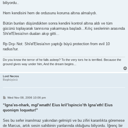
biliyordu..
Hem kendisini hem de ordusunu koruma altına almalıydı.
Bütün bunları düşündükten sonra kendini kontrol altına aldı ve tüm
gücünü toplayarak tanrısına yakarmaya başladı...Kılıç seslerinin arasında
Shi'el'Elesia'nın duaları akıp gitti...
Rp Dışı Not: Shi'el'Elesia'nın yaptığı büyü protection from evil 10
radius'tur.
Do you know the terror of he falls asleep? To the very tors he is terrified. Because the
ground gives way under him, And the dream begins...
Lord Necros
Başbüyücü
P
Wed Nov 08, 2006 10:06 pm
o
s
“Igna’es-nhark, mgl’wnath! Eius kril’lspincio’th Igna’eth! Eius
t
quoniqm loquetur!”
Ses bu sefer inanılmaz yakından gelmişti ve bu zifiri karanlıkta göremese
de Marcus, artık sesin sahibinin yanlarında olduğunu biliyordu. İğrenç bir