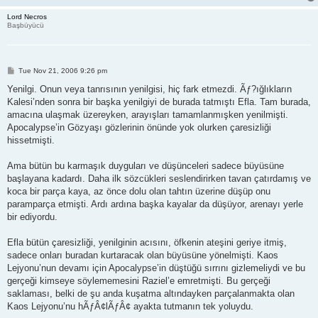
Lord Necros
Başbüyücü
P
Tue Nov 21, 2006 9:26 pm
o
s
Yenilgi. Onun veya tanrısının yenilgisi, hiç fark etmezdi. Ãƒ?ığlıkların
t
Kalesi’nden sonra bir başka yenilgiyi de burada tatmıştı Efla. Tam burada,
amacına ulaşmak üzereyken, arayışları tamamlanmışken yenilmişti.
Apocalypse’in Gözyaşı gözlerinin önünde yok olurken çaresizliği
hissetmişti.
Ama bütün bu karmaşık duyguları ve düşünceleri sadece büyüsüne
başlayana kadardı. Daha ilk sözcükleri seslendirirken tavan çatırdamış ve
koca bir parça kaya, az önce dolu olan tahtın üzerine düşüp onu
paramparça etmişti. Ardı ardına başka kayalar da düşüyor, arenayı yerle
bir ediyordu.
Efla bütün çaresizliği, yenilginin acısını, öfkenin ateşini geriye itmiş,
sadece onları buradan kurtaracak olan büyüsüne yönelmişti. Kaos
Lejyonu’nun devamı için Apocalypse’in düştüğü sırrını gizlemeliydi ve bu
gerçeği kimseye söylememesini Raziel’e emretmişti. Bu gerçeği
saklaması, belki de şu anda kuşatma altındayken parçalanmakta olan
Kaos Lejyonu’nu hÃƒÂ¢lÃƒÂ¢ ayakta tutmanın tek yoluydu.