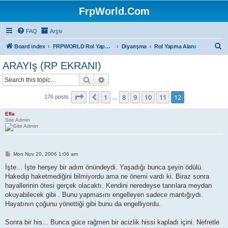
FrpWorld.Com
FAQ
Arşiv
S
Board index
FRPWORLD Rol Yapma Oyunları
Diyarışma
Rol Yapma Alanı
e
ARAYIş (RP EKRANI)
a
Search
Advanced search
r
c
Page
12
of
12
1
8
9
10
11
12
Previous
176 posts
…
h
Efla
Site Admin
P
Mon Nov 20, 2006 1:06 am
o
s
İşte... İşte herşey bir adım önündeydi. Yaşadığı bunca şeyin ödülü.
t
Hakedip haketmediğini bilmiyordu ama ne önemi vardı ki. Biraz sonra
hayallerinin ötesi gerçek olacaktı. Kendini neredeyse tanrılara meydan
okuyabilecek gibi . Bunu yapmasını engelleyen sadece mantığıydı.
Hayatının çoğunu yönettiği gibi bunu da engelliyordu.
Sonra bir his... Bunca güce rağmen bir acizlik hissi kapladı içini. Nefretle