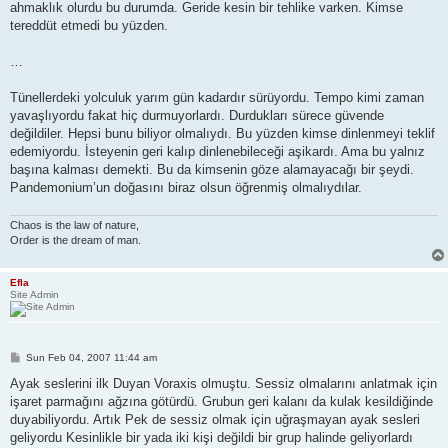
ahmaklık olurdu bu durumda. Geride kesin bir tehlike varken. Kimse
tereddüt etmedi bu yüzden.
…
Tünellerdeki yolculuk yarım gün kadardır sürüyordu. Tempo kimi zaman
yavaşlıyordu fakat hiç durmuyorlardı. Durdukları sürece güvende
değildiler. Hepsi bunu biliyor olmalıydı. Bu yüzden kimse dinlenmeyi teklif
edemiyordu. İsteyenin geri kalıp dinlenebileceği aşikardı. Ama bu yalnız
başına kalması demekti. Bu da kimsenin göze alamayacağı bir şeydi.
Pandemonium’un doğasını biraz olsun öğrenmiş olmalıydılar.
Chaos is the law of nature,
Order is the dream of man.
Efla
Site Admin
P
Sun Feb 04, 2007 11:44 am
o
s
Ayak seslerini ilk Duyan Voraxis olmuştu. Sessiz olmalarını anlatmak için
t
işaret parmağını ağzına götürdü. Grubun geri kalanı da kulak kesildiğinde
duyabiliyordu. Artık Pek de sessiz olmak için uğraşmayan ayak sesleri
geliyordu Kesinlikle bir yada iki kişi değildi bir grup halinde geliyorlardı