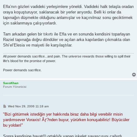
Efla’nın gözleri vadideki yerleşimlere yöneldi. Vadideki halk telaşla oradan
oraya koşuşturuyor, saklanacak bir yerler arıyordu. Belli ki onlar da
tapınağın düşmekte olduğunu anlamışlar ve kaçınılmaz sonu geciktirmek
için saklanmaya çalışıyorlardı.
Tam arkadan gelen bir tıkırtı ile Efla ve en sonunda kendisini toparlayan
Raziel tapınağa doğru döndüler ve açılan arka kapılardan çıkmakta olan
Shi’el’Elesia ve maiyeti ile karşılaştılar.
All power demands sacrifice...and pain. The universe rewards those willing to spill their
life's blood for the promise of power.
Power demands sacrifice.
SacoKhan
Forum Yöneticisi
P
Wed Nov 29, 2006 11:18 am
o
s
"Bizi götürmek istediğin yer hakkında biraz daha bilgi verebilir misin
t
yardımsever Voraxis! Ãƒ?nden buyur, yürürken konuşabiliriz! Büyücüler
bu yoldan!"
Sonra kendisine hayat(!) ortaklığı yapan iskelet savaşçısını çağırdı