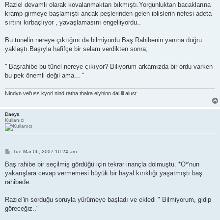
s
Raziel devamlı olarak kovalanmaktan bıkmıştı.Yorgunluktan bacaklarına
t
kramp girmeye başlamıştı ancak peşlerinden gelen iblislerin nefesi adeta
sırtını kırbaçlıyor , yavaşlamasını engelliyordu..
Bu tünelin nereye çıktığını da bilmiyordu.Baş Rahibenin yanına doğru
yaklaştı.Başıyla hafifçe bir selam verdikten sonra;
'' Başrahibe bu tünel nereye çıkıyor? Biliyorum arkamızda bir ordu varken
bu pek önemli değil ama... ''
Nindyn vel'uss kyorl nind ratha thalra elyhinn dal lil alust.
Daeya
Kullanıcı
P
Tue Mar 06, 2007 10:24 am
o
s
Baş rahibe bir seçilmiş gördüğü için tekrar inançla dolmuştu. *O*'nun
t
yakarışlara cevap vermemesi büyük bir hayal kırıklığı yaşatmıştı baş
rahibede.
Raziel'in sorduğu soruyla yürümeye başladı ve ekledi " Bilmiyorum, gidip
göreceğiz.."