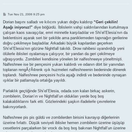
P
Tue Nov 21, 2006 9:25 pm
o
s
Dorian başını salladı ve kılıcını yukarı doğru kaldırıp
“Geri çekilin!
t
Aşağı iniyoruz!”
diye böğürdü. İblislerin vahşi saldırılarından kurtulmaya
çalışan kaos savaşçılar, emri minnetle karşıladılar ve Shi’el’Elesia’nın da
beklentisini aşarak seri bir şekilde ama paniklemeden tapınağın gerilerine
doğru çekilmeye başladılar. Arkadaki büyük kapılardan geçerken
Shi’el’Elesia’nın gözüne Nightfall takıldı. Drow rahibesi uyandırdığı yeni
ölülerle iblisleri oyalamaya çalışıyor, bir yandan da geri çekilmeye
uğraşıyordu. Zombileri kendisine yönelen bir nalfeshneeye yöneltmişti.
Nalfeshnee ise bir pençesini yukarı kaldırdı ve odanın dört bir yanından
toplanan rengÃƒÂ¢renk ışık huzmeleri nalfeshneenin bedeninde dönerek
toplandı. Nalfeshnee pençesini hızla aşağı indirdi ve bedeninde oynaşan
ışıklar bir patlamayla ortalığa yayıldı.
Parlaklık geçtiğinde Shi’el’Elesia, odada son kalan birkaç askerin,
zombilerin, Dorian’ın ve Nightfall’un oldukları yerde boş boş
kalakaldıklarını fark etti. Gözlerindeki şaşkın ifadelerle çevrelerine
bakınıyorlardı.
Nalfeshnee pis pis güldü ve zombilerden birisini kavrayıp diğerlerinin
üzerine fırlattı. Düşük seviyeli iblisler hemen zombilerin üzerine üşüşüp
cesetlerini parçalarken bir vrock da boş boş bakınan Nightfall’un üzerine