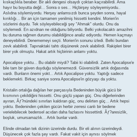
kıskaçlıkla beraber. Bir akli dengesi olsaydı çoktan kaçırabilirdi. Ama
hayır bu boyutta değil... Sonra o ses... Hiçbirşey söyleyemiyordu..
Aslıdna söylemiyordu. Herşey anlamsızdı bunca şeyden sonra, hayal
kırıklığı... Bir an için tamamen yenilmiş hissetti kendini. Morien'in
sözlerini duydu. Tek söyleyebileceği şey "Ahmak" olurdu. Onu da
söylemedi. En azıdnan ne olduğunu biliyordu. Belki yokolacaktı amazihni
bu duruma rağmen durumu olabildiğince analiz ediyordu. Hemen kaçmayı
deneyebilirdi. Denememeyi seçti. Morien'in sonunu izledi. Belki bundan
zevk alabilirdi. Tapınaktaki tahtı düşünerek zevk alabilirdi. Rakipleri birer
birer yok olmuştu. Hakat artık hiçbirinin anlamı yoktu.
Apocalipse yoktu... Bu olabilir miydi? Tabii ki olabilirdi. Zaten Apocalipse'e
bile tam bir güven duyduğu söylenemezdi. Güvensizlik artık doğasında
vardı. Bunların önemi yokt... Artık Apocalipse yoktu. Yaptığı sadece
beklemekti. Birkaç saniye sonra Apocalipse'in gözyaşı da yoktu.
Kristalin ortalığa dağılan her parçasıyla Bedeninden büyük gücü bir
kısmının çekildiğini hissetti. Onu güçlü yapan güç. Onu diğerlerinden
ayıran, Ãƒ?nündeki sınırları kaldıran güç, onu delirten güç... Artık hepsi
yoktu. Bedeninden çekilen gücün herbir zerresi canlı bir bedene
verielebilecek bedensel acıdan daha fazlasını hissettirdi. Ãƒ?aresizlik,
boşluk, umursamazlık... Artık bunlar vardı.
Elinde olmadan tek dizinin üzerinde durdu. Bir eli alının üzerindeydi.
Düşünecek çok fazla şey vardı. Fakat vakit için aynısı söylmek