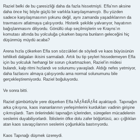
Raziel belki de bu çaresizliği daha da fazla hissetmişti. Efla’nın aksine
daha önce hiç böyle güçlü bir varlıkla karşılaşmamıştı. Bu yüzden
sadece karşılaşmasının şokunu değil, aynı zamanda yaşadıklarının da
travmasını atlatmaya çalışıyordu. Histerik şekilde yalvarıyor, hayatının
bağışlanmasını diliyordu. Gönüllü olup seçilmişlerin ve Krayns’ın
komutası altında bu yolculuğa çıkarken başına bunların geleceğini hiç
düşünmüş müydü acaba?
Arena hızla çökerken Efla son sözcükleri de söyledi ve kaos büyüsünün
tehlikeli dalgaları ikisini sarmaladı. Artık bu tip şeyleri hissedemeyen Efla
için bu yolculuk herhangi bir sorun çıkartmazken, Raziel’in midesi
bulandı, kalp ritmi hızlandı ve solunumu yavaşladı. Aldığı nefes yetmiyor,
daha fazlasını almaya çalışıyordu ama normal solunumunu bile
gerçekleştiremiyordu. Raziel boğuluyordu.
Ve sonra bitti.
Raziel gümbürtüyle yere düşerken Efla hÃƒÂ¢lÃƒÂ¢ ayaktaydı. Tapınağın
arka çıkışına, kaos inananlarının yerleşimlerini kurdukları vadinin girişine
çıkmışlardı. Tam önlerindeki tapınağın içlerinden, süregelen mücadelenin
seslerini duyabiliyorlardı. İblislerin öfke dolu zafer böğürtüsü, acı çığlıkları
atan kaos savaşçılarının seslerini çoğunlukla bastırıyordu.
Kaos Tapınağı düşmek üzereydi.