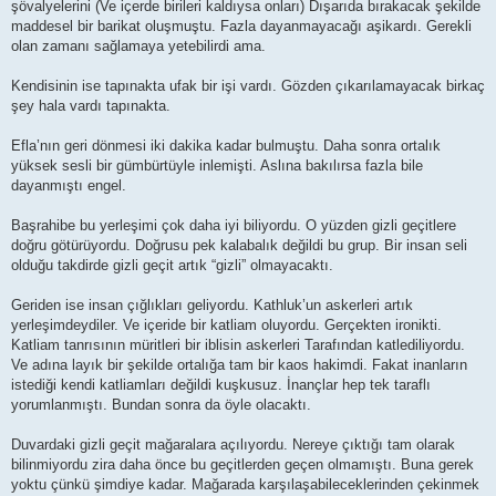
şövalyelerini (Ve içerde birileri kaldıysa onları) Dışarıda bırakacak şekilde
maddesel bir barikat oluşmuştu. Fazla dayanmayacağı aşikardı. Gerekli
olan zamanı sağlamaya yetebilirdi ama.
Kendisinin ise tapınakta ufak bir işi vardı. Gözden çıkarılamayacak birkaç
şey hala vardı tapınakta.
Efla’nın geri dönmesi iki dakika kadar bulmuştu. Daha sonra ortalık
yüksek sesli bir gümbürtüyle inlemişti. Aslına bakılırsa fazla bile
dayanmıştı engel.
Başrahibe bu yerleşimi çok daha iyi biliyordu. O yüzden gizli geçitlere
doğru götürüyordu. Doğrusu pek kalabalık değildi bu grup. Bir insan seli
olduğu takdirde gizli geçit artık “gizli” olmayacaktı.
Geriden ise insan çığlıkları geliyordu. Kathluk’un askerleri artık
yerleşimdeydiler. Ve içeride bir katliam oluyordu. Gerçekten ironikti.
Katliam tanrısının müritleri bir iblisin askerleri Tarafından katlediliyordu.
Ve adına layık bir şekilde ortalığa tam bir kaos hakimdi. Fakat inanların
istediği kendi katliamları değildi kuşkusuz. İnançlar hep tek taraflı
yorumlanmıştı. Bundan sonra da öyle olacaktı.
Duvardaki gizli geçit mağaralara açılıyordu. Nereye çıktığı tam olarak
bilinmiyordu zira daha önce bu geçitlerden geçen olmamıştı. Buna gerek
yoktu çünkü şimdiye kadar. Mağarada karşılaşabileceklerinden çekinmek