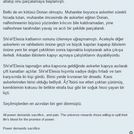
atlatıp onu parçalamaya başlamıştı.
Belki de en kötüsü Dorian olmuştu. Muharebe boyunca askerleri sürekli
hizada tutan, muharebe öncesinde de askerleri eğiten Dorian,
nalfeshneenin büyüsü yüzünden kılıcını bile kaldıramadan, yine
nalfeshnee tarafından yavaş ve acılı bir şekilde parçalandı.
Shi’el’Elesia katliamın sonunu izlemeye uğraşmamıştı. Aceleyle diğer
askerlerin ve rahibelerin önüne geçti ve büyük kapıları kapatıp iblislerin
önüne yeni bir engel çektikten sonra tapınakta koşturarak arka çıkışa
ilerledi. Arkadan iblislerin kapıyı açmaya çalıştıklarını duyabiliyordu.
Shi’el’Elesia tapınağın arka kapısına geldiğinde askerler kapıya asılarak
çift kanatları açtılar. Shi’el’Elesia hışımla vadiye doğru fırladı ve tam
karşısında iki kişi gördü. Birisi yerde kıvranan bir drowdu. Kaos
askerlerinden birisi olduğu belliydi. Ãƒ?bürü ise etleri çoktan çürümüş,
kemiklerinin kokusu ile birlikte etrafa buz gibi bir soğuk hissi yayan bir
liçti.
Seçilmişlerden en azından biri geri dönmüştü.
All power demands sacrifice...and pain. The universe rewards those willing to spill their
life's blood for the promise of power.
Power demands sacrifice.