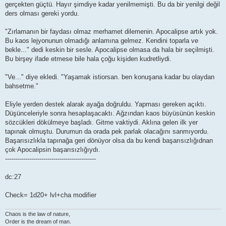
gerçekten güçtü. Hayır şimdiye kadar yenilmemişti. Bu da bir yenilgi değil
ders olması gereki yordu.
"Zırlamanın bir faydası olmaz merhamet dilemenin. Apocalipse artık yok.
Bu kaos lejyonunun olmadığı anlamına gelmez. Kendini toparla ve
bekle..." dedi keskin bir sesle. Apocalipse olmasa da hala bir seçilmişti.
Bu birşey ifade etmese bile hala çoğu kişiden kudretliydi.
"Ve..." diye ekledi. "Yaşamak istiorsan. ben konuşana kadar bu olaydan
bahsetme."
Eliyle yerden destek alarak ayağa doğruldu. Yapması gereken açıktı.
Düşünceleriyle sonra hesaplaşacaktı. Ağzından kaos büyüsünün keskin
sözcükleri dökülmeye başladı. Gitme vaktiydi. Aklına gelen ilk yer
tapınak olmuştu. Durumun da orada pek parlak olacağını sanmıyordu.
Başarısızlıkla tapınağa geri dönüyor olsa da bu kendi başarısızlığıdnan
çok Apocalipsin başarısızlığıydı.
---------------------------------------------
dc:27
Check= 1d20+ lvl+cha modifier
Chaos is the law of nature,
Order is the dream of man.