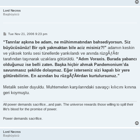
Lord Necros
Başbüyücü
P
Tue Nov 21, 2006 9:23 pm
o
s
“Tanrılar aşkına be adam, ne mühimmatından bahsediyorsun. Siz
t
büyücüsünüz! Bir ışık yakmaktan bile aciz misiniz?!”
adamın keskin
ve yüksek tonlu sesi tünellerde yankılandı ve anında rüzgÃƒÂ¢r
tarafından taşınarak uzaklara götürüldü.
“Adım Voraxis. Burada yabancı
olduğunuz ise belli zaten. Başka hiçbir ahmak Pandemonium’da
savunmasız şekilde dolaşmaz. Eğer isterseniz sizi kapalı bir yere
götürebilirim. En azından bu rüzgÃƒÂ¢rdan kurtulursunuz.”
Metalik sesler duyuldu. Muhtemelen karşılarındaki savaşçı kılıcını kınına
geri koymuştu.
All power demands sacrifice...and pain. The universe rewards those willing to spill their
life's blood for the promise of power.
Power demands sacrifice.
Lord Necros
Başbüyücü