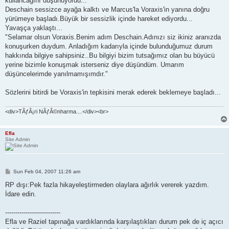
kullancağını düşünüyordu...
Deschain sessizce ayağa kalktı ve Marcus'la Voraxis'in yanına doğru
yürümeye başladı.Büyük bir sessizlik içinde hareket ediyordu...
Yavaşça yaklaştı...
"Selamar olsun Voraxis.Benim adım Deschain.Adınızı siz ikiniz aranızda
konuşurken duydum. Anladığım kadarıyla içinde bulunduğumuz durum
hakkında bilgiye sahipsiniz..Bu bilgiyi bizim tutsağımız olan bu büyücü
yerine bizimle konuşmak isterseniz diye düşündüm. Umarım
düşüncelerimde yanılmamışımdır."
Sözlerini bitirdi be Voraxis'in tepkisini merak ederek beklemeye başladı...
<div>TÃƒÂ¡ri NÃƒÂ©nharma....</div><br>
Efla
Site Admin
P
Sun Feb 04, 2007 11:26 am
o
s
RP dışı:Pek fazla hikayeleştirmeden olaylara ağırlık vererek yazdım.
t
İdare edin.
---------------------------
Efla ve Raziel tapınağa vardıklarında karşılaştıkları durum pek de iç açıcı