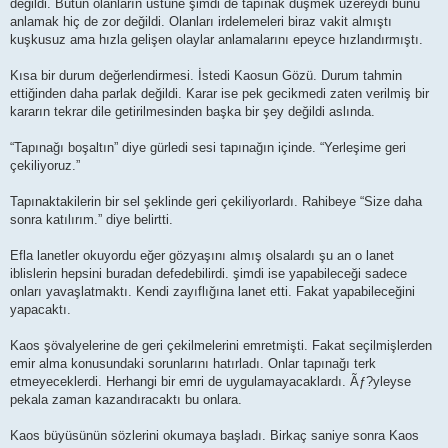
değildi. Bütün olanların üstüne şimdi de tapınak düşmek üzereydi bunu
anlamak hiç de zor değildi. Olanları irdelemeleri biraz vakit almıştı
kuşkusuz ama hızla gelişen olaylar anlamalarını epeyce hızlandırmıştı.
Kısa bir durum değerlendirmesi. İstedi Kaosun Gözü. Durum tahmin
ettiğinden daha parlak değildi. Karar ise pek gecikmedi zaten verilmiş bir
kararın tekrar dile getirilmesinden başka bir şey değildi aslında.
“Tapınağı boşaltın” diye gürledi sesi tapınağın içinde. “Yerleşime geri
çekiliyoruz.”
Tapınaktakilerin bir sel şeklinde geri çekiliyorlardı. Rahibeye “Size daha
sonra katılırım.” diye belirtti.
Efla lanetler okuyordu eğer gözyaşını almış olsalardı şu an o lanet
iblislerin hepsini buradan defedebilirdi. şimdi ise yapabileceği sadece
onları yavaşlatmaktı. Kendi zayıflığına lanet etti. Fakat yapabileceğini
yapacaktı.
Kaos şövalyelerine de geri çekilmelerini emretmişti. Fakat seçilmişlerden
emir alma konusundaki sorunlarını hatırladı. Onlar tapınağı terk
etmeyeceklerdi. Herhangi bir emri de uygulamayacaklardı. Ãƒ?yleyse
pekala zaman kazandıracaktı bu onlara.
Kaos büyüsünün sözlerini okumaya başladı. Birkaç saniye sonra Kaos