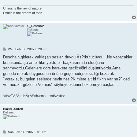
Chaos is the law of nature,
Order is the dream of man.
C_Deschain
Kullanıcı
P
Wed Feb 07, 2007 8:29 pm
o
s
Deschain,giderek yaklaşan sesleri duydu.Ãƒ?rkütücüydü...Ne yapacakları
t
konusunda şu an bi fikri yoktu,bir başkasınında olduğunu
sanmıyordu.Gelenlere göre harekete geçilceğini düşünüyordu.Ama
genede merak duygusunun önüne geçemedi,sessizliği bozarak..
"Voraxis, bu gelen seslerde neyin nesi?Kimlere ait bi fikrin var mı?" dedi
ve meraklı gözlerle Voraxis'i söylieyceklerini beklemeye başladı...
<div>TÃƒÂ¡ri NÃƒÂ©nharma....</div><br>
Raziel_Zauvirr
Kullanıcı
P
Sun Feb 11, 2007 2:01 am
o