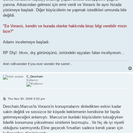
yanına. Arkasından gelmesi için emir verdi ve Voraxis ile aynı hizada
yürümeye başladı. Diğer büyücülerin ne yapmak istedikleri umrunda bile
değildi.
"Ee Voraxis, kendin ve burada olanlar hakkında biraz bilgi verebilir misin
bize?"
Adamı incelemeye başladı.
RP DIşI: Irkını, dış görünüşünü, üstündeki eşyaları falan inceliyorum...
And i still wonder if you ever wonder the same!...
C_Deschain
Kullanıcı
P
Thu Nov 30, 2006 5:02 pm
o
s
Deschain,Marcus'la Voraxis'in konuşmalarını dinledikten eskisi kadar
t
sakin değildi ve sessizce bir köşede beklemenin kendisine bir fayda
getirmeyeceğini anlamıştı. Marcus'un burdaki büyücülerin tutsağıyken
liderlik konumuna yükselmesi sinirlerini bozmuştu...Ve hiç de iyi niyetli
olduğunu sanmıyordu.Eline geçecek fırsatları sadece kendi yararı için