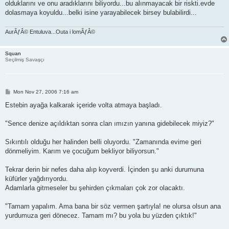
olduklarını ve onu aradıklarını biliyordu...bu alınmayacak bir riskti.evde
dolasmaya koyuldu...belki isine yarayabilecek birsey bulabilirdi...
AurÃƒÂ© Entuluva...Outa i lomÃƒÂ©
Squan
Seçilmiş Savaşçı
P
Mon Nov 27, 2006 7:16 am
o
s
Estebin ayağa kalkarak içeride volta atmaya başladı.
t
"Sence denize açıldıktan sonra clan ımızın yanına gidebilecek miyiz?"
Sıkıntılı olduğu her halinden belli oluyordu. "Zamanında evime geri
dönmeliyim. Karım ve çocuğum bekliyor biliyorsun."
Tekrar derin bir nefes daha alıp koyverdi. İçinden şu anki durumuna
küfürler yağdırıyordu.
Adamlarla gitmeseler bu şehirden çıkmaları çok zor olacaktı.
"Tamam yapalım. Ama bana bir söz vermen şartıyla! ne olursa olsun ana
yurdumuza geri dönecez. Tamam mı? bu yola bu yüzden çıktık!"