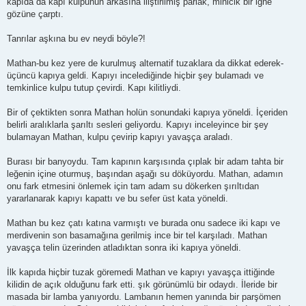
kapıda da kapı kulpunun arkasına iliştirilmiş parlak, minicik bir iğne
gözüne çarptı.
Tanrılar aşkına bu ev neydi böyle?!
Mathan-bu kez yere de kurulmuş alternatif tuzaklara da dikkat ederek-
üçüncü kapıya geldi. Kapıyı incelediğinde hiçbir şey bulamadı ve
temkinlice kulpu tutup çevirdi. Kapı kilitliydi.
Bir of çektikten sonra Mathan holün sonundaki kapıya yöneldi. İçeriden
belirli aralıklarla şarıltı sesleri geliyordu. Kapıyı inceleyince bir şey
bulamayan Mathan, kulpu çevirip kapıyı yavaşça araladı.
Burası bir banyoydu. Tam kapının karşısında çıplak bir adam tahta bir
leğenin içine oturmuş, başından aşağı su döküyordu. Mathan, adamın
onu fark etmesini önlemek için tam adam su dökerken şırıltıdan
yararlanarak kapıyı kapattı ve bu sefer üst kata yöneldi.
Mathan bu kez çatı katına varmıştı ve burada onu sadece iki kapı ve
merdivenin son basamağına gerilmiş ince bir tel karşıladı. Mathan
yavaşça telin üzerinden atladıktan sonra iki kapıya yöneldi.
İlk kapıda hiçbir tuzak göremedi Mathan ve kapıyı yavaşça ittiğinde
kilidin de açık olduğunu fark etti. şık görünümlü bir odaydı. İleride bir
masada bir lamba yanıyordu. Lambanın hemen yanında bir parşömen