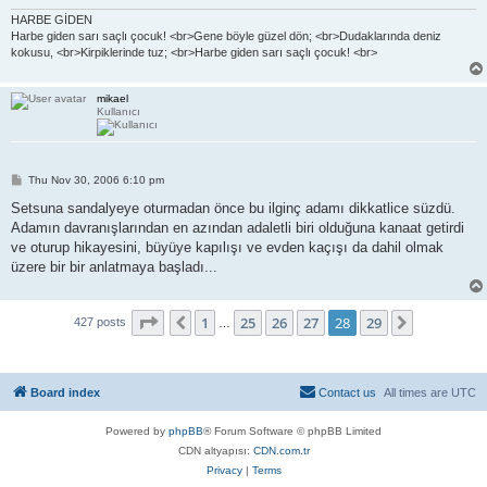
HARBE GİDEN
Harbe giden sarı saçlı çocuk! <br>Gene böyle güzel dön; <br>Dudaklarında deniz
kokusu, <br>Kirpiklerinde tuz; <br>Harbe giden sarı saçlı çocuk! <br>
mikael
Kullanıcı
P
Thu Nov 30, 2006 6:10 pm
o
s
Setsuna sandalyeye oturmadan önce bu ilginç adamı dikkatlice süzdü.
t
Adamın davranışlarından en azından adaletli biri olduğuna kanaat getirdi
ve oturup hikayesini, büyüye kapılışı ve evden kaçışı da dahil olmak
üzere bir bir anlatmaya başladı...
Page
28
of
29
1
25
26
27
28
29
Previous
Next
427 posts
…
Board index
Contact us
All times are
UTC
Powered by
phpBB
® Forum Software © phpBB Limited
CDN altyapısı:
CDN.com.tr
Privacy
|
Terms