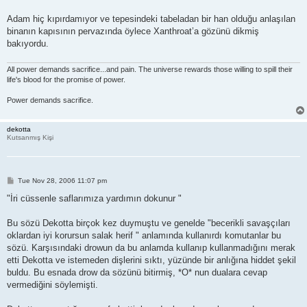
Adam hiç kıpırdamıyor ve tepesindeki tabeladan bir han olduğu anlaşılan
binanın kapısının pervazında öylece Xanthroat’a gözünü dikmiş
bakıyordu.
All power demands sacrifice...and pain. The universe rewards those willing to spill their
life's blood for the promise of power.
Power demands sacrifice.
dekotta
Kutsanmış Kişi
P
Tue Nov 28, 2006 11:07 pm
o
s
"İri cüssenle saflarımıza yardımın dokunur "
t
Bu sözü Dekotta birçok kez duymuştu ve genelde "becerikli savaşçıları
oklardan iyi korursun salak herif " anlamında kullanırdı komutanlar bu
sözü. Karşısındaki drowun da bu anlamda kullanıp kullanmadığını merak
etti Dekotta ve istemeden dişlerini sıktı, yüzünde bir anlığına hiddet şekil
buldu. Bu esnada drow da sözünü bitirmiş, *O* nun dualara cevap
vermediğini söylemişti.