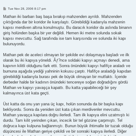
P
Tue Nov 28, 2006 8:17 pm
o
s
Mathan iki barbarı baş başa bırakıp mahzenden ayrıldı. Mahzenden
t
çıktığında dar bir koridor ile karşılaştı. Görebildiği kadarıyla mahzenin
kapısı merdiven altına konulmuştu. Bu daracık koridor da aslında binanın
giriş holünden başka bir yer değildi. Hemen iki metre solunda sokak
kapısı mevcuttu. Sağ tarafında ise tam karşısında ve solunda iki kapı
bulunuyordu.
Mathan pek de aceleci olmayan bir şekilde evi dolaşmaya başladı ve ilk
olarak bu iki kapıya yöneldi. Ãƒ?nce soldaki kapıyı açmayı denedi, ama
kapının kilitli olduğunu fark etti. Sonra önündeki kapıyı hafifçe araladı ve
burnuna aşağıda yediği yahninin kokusu çarptı. Hafifçe araladığı kapıdan
görebildiği kadarıyla burası pek de büyük olmayan bir mutfaktı. İçeride
derbeder halde bir kadının önündeki tencereye soğan doğradığını gördü
Mathan ve kapıyı yavaşça kapattı. Bu katta yapabileceği bir şey
kalmayınca üst kata geçti.
Üst katta da onu yan yana üç kapı, holün sonunda da bir başka kapı
bekliyordu. Sonra da yeniden üst kata çıkan merdivenler mevcuttu.
Mathan yavaşça kapılara doğru ilerledi. Tam ilk kapıya elini uzatmıştı ki
durdu. Tam kilit yerinden çıkan, incecik bir tel gözüne çarpmıştı. Tel
doğruca kapı kulpuna bağlanmıştı. Bunun büyük ihtimalle bir tuzak olduğu
düşüncesi ile Mathan geriye çekildi ve bir sonraki kapıya ilerledi. Diğer