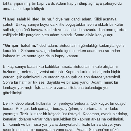
tahta, yıpranmış bir kapı vardı. Adam kapıyı ittirip açmaya çalışıyordu
ama nafile, kapı kilitliydi.
“Hangi salak kilitledi bunu.”
diye mırıldandı adam. Kilidi açmaya
çalıştı. Birkaç saniye boyunca kilitle boğuştuktan sonra okkalı bir küfür
salladı, gürzünü havaya kaldırdı ve hızla kilide savurdu. Tahtanın çıtırtısı
eşliğinde kilit parçalanırken adam hıhladı. Sonra eliyle kapıyı açtı.
“Gir içeri bakalım.”
dedi adam. Setsuna’nın görebildiği kadarıyla içerisi
karanlıktı. Setsuna yavaş adımlarla içeri girerken adam onu sırtından
kabaca itti ve sonra içeri dalıp kapıyı kapattı.
Birkaç saniye karanlıkta kaldıkları sırada Setsuna’nın kalp atışlarını
hızlanmış, nefes alış verişi artmıştı. Kapının kırık kilidi dışında hiçbir
yerden ışık gelmiyordu ve oradan gelen ışık da son derece yetersizdi.
Sonra bir hafif bir tık sesi duyuldu ve bir ateş yandı. Adam, minik bir
lambayı yakmıştı. İşte ancak o zaman Setsuna bulunduğu yeri
görebilmişti.
Belli ki depo olarak kullanılan bir yerdeydi Setsuna. Çok küçük bir odaydı
burası. Pek çok kirli çamaşır buraya yığılmış ve ortama pis bir koku
yaymıştı. Tozlu kutular bir köşede üst üsteydi. Kocaman, aynalı bir dolap,
kenarları dolabın yanlarından görülebilen bir kapının arkasına çekilmişti.
Bir komidi ve bir masa yan yana duruyorlardı. Tozlu bir sandalye, yere
rasgele serilmiş bir paçavranın yanındaydı. Adam, Setsuna’nın gözü