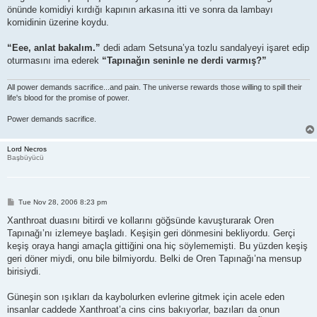
önünde komidiyi kırdığı kapının arkasına itti ve sonra da lambayı
komidinin üzerine koydu.
“Eee, anlat bakalım.”
dedi adam Setsuna’ya tozlu sandalyeyi işaret edip
oturmasını ima ederek
“Tapınağın seninle ne derdi varmış?”
All power demands sacrifice...and pain. The universe rewards those willing to spill their
life's blood for the promise of power.
Power demands sacrifice.
Lord Necros
Başbüyücü
P
Tue Nov 28, 2006 8:23 pm
o
s
Xanthroat duasını bitirdi ve kollarını göğsünde kavuşturarak Oren
t
Tapınağı’nı izlemeye başladı. Keşişin geri dönmesini bekliyordu. Gerçi
keşiş oraya hangi amaçla gittiğini ona hiç söylememişti. Bu yüzden keşiş
geri döner miydi, onu bile bilmiyordu. Belki de Oren Tapınağı’na mensup
birisiydi.
Güneşin son ışıkları da kaybolurken evlerine gitmek için acele eden
insanlar caddede Xanthroat’a cins cins bakıyorlar, bazıları da onun