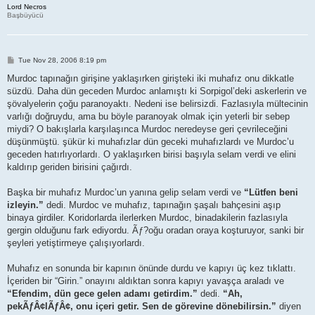
Lord Necros
Başbüyücü
P
Tue Nov 28, 2006 8:19 pm
o
s
Murdoc tapınağın girişine yaklaşırken girişteki iki muhafız onu dikkatle
t
süzdü. Daha dün geceden Murdoc anlamıştı ki Sorpigol’deki askerlerin ve
şövalyelerin çoğu paranoyaktı. Nedeni ise belirsizdi. Fazlasıyla mültecinin
varlığı doğruydu, ama bu böyle paranoyak olmak için yeterli bir sebep
miydi? O bakışlarla karşılaşınca Murdoc neredeyse geri çevrileceğini
düşünmüştü. şükür ki muhafızlar dün geceki muhafızlardı ve Murdoc’u
geceden hatırlıyorlardı. O yaklaşırken birisi başıyla selam verdi ve elini
kaldırıp geriden birisini çağırdı.
Başka bir muhafız Murdoc’un yanına gelip selam verdi ve
“Lütfen beni
izleyin.”
dedi. Murdoc ve muhafız, tapınağın şaşalı bahçesini aşıp
binaya girdiler. Koridorlarda ilerlerken Murdoc, binadakilerin fazlasıyla
gergin olduğunu fark ediyordu. Ãƒ?oğu oradan oraya koşturuyor, sanki bir
şeyleri yetiştirmeye çalışıyorlardı.
Muhafız en sonunda bir kapının önünde durdu ve kapıyı üç kez tıklattı.
İçeriden bir “Girin.” onayını aldıktan sonra kapıyı yavaşça araladı ve
“Efendim, dün gece gelen adamı getirdim.”
dedi.
“Ah,
pekÃƒÂ¢lÃƒÂ¢, onu içeri getir. Sen de görevine dönebilirsin.”
diyen