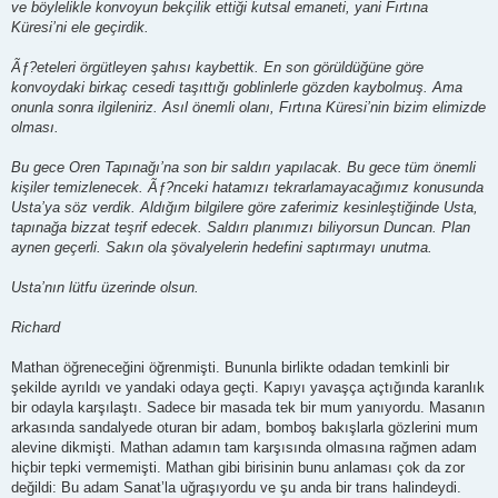
ve böylelikle konvoyun bekçilik ettiği kutsal emaneti, yani Fırtına
Küresi’ni ele geçirdik.
Ãƒ?eteleri örgütleyen şahısı kaybettik. En son görüldüğüne göre
konvoydaki birkaç cesedi taşıttığı goblinlerle gözden kaybolmuş. Ama
onunla sonra ilgileniriz. Asıl önemli olanı, Fırtına Küresi’nin bizim elimizde
olması.
Bu gece Oren Tapınağı’na son bir saldırı yapılacak. Bu gece tüm önemli
kişiler temizlenecek. Ãƒ?nceki hatamızı tekrarlamayacağımız konusunda
Usta’ya söz verdik. Aldığım bilgilere göre zaferimiz kesinleştiğinde Usta,
tapınağa bizzat teşrif edecek. Saldırı planımızı biliyorsun Duncan. Plan
aynen geçerli. Sakın ola şövalyelerin hedefini saptırmayı unutma.
Usta’nın lütfu üzerinde olsun.
Richard
Mathan öğreneceğini öğrenmişti. Bununla birlikte odadan temkinli bir
şekilde ayrıldı ve yandaki odaya geçti. Kapıyı yavaşça açtığında karanlık
bir odayla karşılaştı. Sadece bir masada tek bir mum yanıyordu. Masanın
arkasında sandalyede oturan bir adam, bomboş bakışlarla gözlerini mum
alevine dikmişti. Mathan adamın tam karşısında olmasına rağmen adam
hiçbir tepki vermemişti. Mathan gibi birisinin bunu anlaması çok da zor
değildi: Bu adam Sanat’la uğraşıyordu ve şu anda bir trans halindeydi.