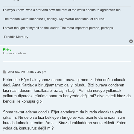
I always knew I was a star And now, the rest of the world seems to agree with me.
The reason we're successful, darling? My overall charisma, of course.
I never thought of myself as the leader. The most important person, perhaps.
-Freddie Mercury
Firble
Forum Yöneticisi
P
Wed Nov 29, 2006 7:45 pm
o
s
Peter elfe Eğer haklıysanız sanırım oraya gitmemiz daha doğru olacak
t
dedi. Ama Kardak a bir uğramamız da iyi olurdu. Bizi buraya gönderen
kişi nasıl desem, kurallara biraz aşırı bağlı. Aslında nereye yollarsak
yollarım diyardaki çürüme sanırım her yerde değil mi? diye ekledi biraz da
kendisi ile konuşur gibi.
Sonra tekrar adama döndü. Eğer arkadaşım da burada olacaksa yola
çıkalım. Ne de olsa bizi bekleyen bir görev var. Sizinle daha uzun süre
burada kalmak isterdim. Ama... Biraz durakladıktan sonra ekledi. Zaten
yolda da konuşuruz değil mi?