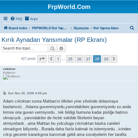
FrpWorld.Com
FAQ
Arşiv
S
Board index
FRPWORLD Rol Yapma Oyunları
Diyarışma
Rol Yapma Alanı
e
Kırık Aynadan Yansımalar (RP Ekranı)
a
Search
Advanced search
r
c
Page
28
of
29
1
25
26
27
28
29
Previous
Next
427 posts
…
h
celebnor
Kullanıcı
P
Sun Nov 26, 2006 4:09 pm
o
s
Adam cıktıktan sonra Mahtan'ın tilkileri yine zihninde dolasmaya
t
baslamıstı...Adama guvenmiyordu,yanındakilere guvenmiyordu su anda
kimse ona guven vermiyordu...tek bildigi burnuna kadar pisliğe batmıs
olmasıydı...yanındakiler de hicbir sekilde fikirlerini beyan
etmiyorlardı...ama Mahtan bu yolculuga cıkmaktan baska careleri
olmadıgını biliyordu...Burada daha fazla kalmak ta istemiyordu...icinden
cıkıp gecenin karanlıgına karısmak geldi ama sovalyelerin her tarafta