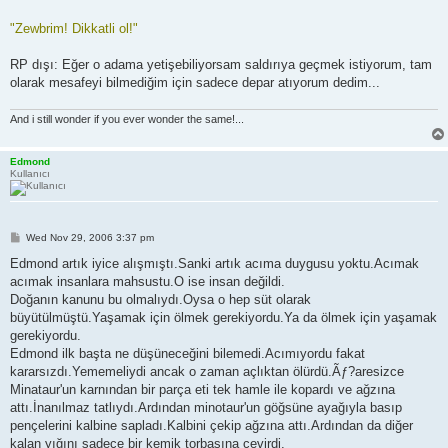
"Zewbrim! Dikkatli ol!"
RP dışı: Eğer o adama yetişebiliyorsam saldırıya geçmek istiyorum, tam
olarak mesafeyi bilmediğim için sadece depar atıyorum dedim...
And i still wonder if you ever wonder the same!...
Edmond
Kullanıcı
P
Wed Nov 29, 2006 3:37 pm
o
s
Edmond artık iyice alışmıştı.Sanki artık acıma duygusu yoktu.Acımak
t
acımak insanlara mahsustu.O ise insan değildi.
Doğanın kanunu bu olmalıydı.Oysa o hep süt olarak
büyütülmüştü.Yaşamak için ölmek gerekiyordu.Ya da ölmek için yaşamak
gerekiyordu.
Edmond ilk başta ne düşüneceğini bilemedi.Acımıyordu fakat
kararsızdı.Yememeliydi ancak o zaman açlıktan ölürdü.Ãƒ?aresizce
Minataur'un karnından bir parça eti tek hamle ile kopardı ve ağzına
attı.İnanılmaz tatlıydı.Ardından minotaur'un göğsüne ayağıyla basıp
pençelerini kalbine sapladı.Kalbini çekip ağzına attı.Ardından da diğer
kalan yığını sadece bir kemik torbasına çevirdi.