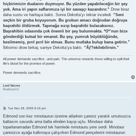
t
hiçbirimizin dualarını duymuyor. Bu yüzden yapabileceğin bir şey
yok. Ama iri yapın saflarımıza iyi bir savaşçı kazandırır.”
Drow biraz
daha sustu ve haritaya baktı. Sonra Dekotta’yı tekrar inceledi.
“Seni
seçkin bir gruba koyuyorum. Bu grubun amacı doğrudan doğruya
başrahibi öldürmek. Tapınağa sızıp başrahibi bulacaksınız.
Başrahibin odasında çok önemli bir şey bulunmakta. *O*’nun bize
gönderdiği kutsal bir emanet. Bu şey, yumruk büyüklüğünde,
kesilmemiş, pırıl pırıl bir elmas. Bunu mutlaka bulup bana getirin.”
İblisimsi drow birkaç saniye Dekotta’ya baktı.
“Ãƒ?ekilebilirsin.”
All power demands sacrifice...and pain. The universe rewards those willing to spill their
life's blood for the promise of power.
Power demands sacrifice.
Lord Necros
Başbüyücü
P
Tue Nov 28, 2006 8:16 pm
o
s
Edmond son kez minotaurun üzerine atlarken çaresiz yaratık umutsuzca
t
baltasını savurdu ama balta elinden kayıp uçtu. Minotaur daha
toparlanamadan Edmond tek hamlede minotauru yere serdi. Minotaur
çaresizce ayağa kalkmaya çalışırken Edmond pençelerini minotaurun