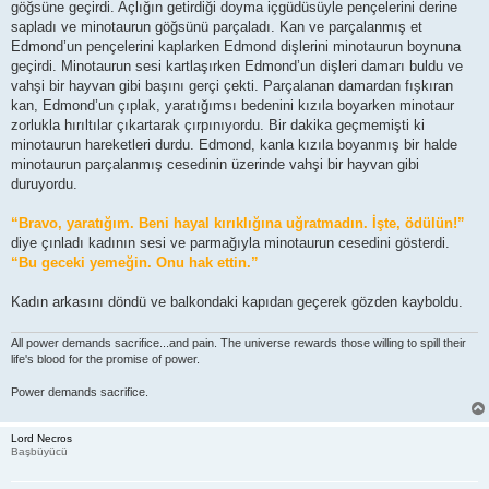
göğsüne geçirdi. Açlığın getirdiği doyma içgüdüsüyle pençelerini derine
sapladı ve minotaurun göğsünü parçaladı. Kan ve parçalanmış et
Edmond’un pençelerini kaplarken Edmond dişlerini minotaurun boynuna
geçirdi. Minotaurun sesi kartlaşırken Edmond’un dişleri damarı buldu ve
vahşi bir hayvan gibi başını gerçi çekti. Parçalanan damardan fışkıran
kan, Edmond’un çıplak, yaratığımsı bedenini kızıla boyarken minotaur
zorlukla hırıltılar çıkartarak çırpınıyordu. Bir dakika geçmemişti ki
minotaurun hareketleri durdu. Edmond, kanla kızıla boyanmış bir halde
minotaurun parçalanmış cesedinin üzerinde vahşi bir hayvan gibi
duruyordu.
“Bravo, yaratığım. Beni hayal kırıklığına uğratmadın. İşte, ödülün!”
diye çınladı kadının sesi ve parmağıyla minotaurun cesedini gösterdi.
“Bu geceki yemeğin. Onu hak ettin.”
Kadın arkasını döndü ve balkondaki kapıdan geçerek gözden kayboldu.
All power demands sacrifice...and pain. The universe rewards those willing to spill their
life's blood for the promise of power.
Power demands sacrifice.
Lord Necros
Başbüyücü