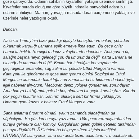
göze çarpıyordu. Odanın sahibinin kıyafetleri yatağın üzerinde serilmişti.
Kıyafetler burada olduğuna göre büyük ihtimalle banyodaki adam bu
odanın sahibiydi. Mathan, yavaşça masada duran parşömene yaklaştı ve
üzerinde neler yazdığını okudu.
Duncan,
Az önce Timmy’nin bize getirdiği üçlüyle konuştum ve onları, şehirden
çıkartmak karşılığı Lamar’a eşlik etmeye ikna ettim. Bu gece onlar,
Lamar’la birlikte Sorpigol’ü deniz yoluyla terk edecekler. Açıkçası o üç
salağın başına neyin geleceği çok da umurumda değil, hatta Lamar’a ne
olacağı da umurumda değil. Benim tek istediğim konvoydan ele
geçirdiğimiz emanetin, sağ salim bir şekilde Cthul Murgos’a varması.
Kara yolu ile göndermeye göze alamıyorum çünkü Sorpigol ile Cthul
Murgos’un arasındaki bataklığa son zamanlarda bir hidranın dadandığıyla
ilgili haberler alıyorum. Mecburen deniz yoluyla göndermek zorundayım.
Ama batıya baktığımda pek de hoş olmayan bir şeyle karşılaştım: Batıda
çok yoğun bulutlar var. Sanırım oldukça sert bir fırtına yaklaşıyor.
Umarım gemi kazasız belasız Cthul Murgos’a varır.
Sana anlatma fırsatım olmadı, yakın zamanda olacağından da
şüpheliyim. Bu yüzden buraya yazıyorum. Dün gece Fırtınayaratan’dan
buraya gelmekte olan konvoy, Gargula’dan gelen goblin çeteleri tarafından
pusuya düşürüldü. Ãƒ?eteleri bu bölgeye süren kişinin kimliğini
hÃƒÂ¢lÃƒÂ¢ bilmiyoruz, ama son anda bizim adamlarımız müdahale etti