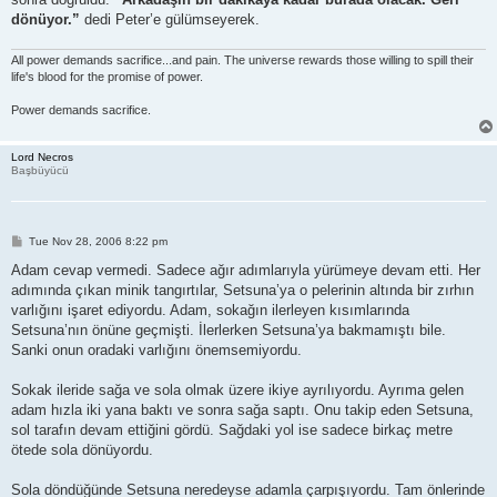
dönüyor.”
dedi Peter’e gülümseyerek.
All power demands sacrifice...and pain. The universe rewards those willing to spill their
life's blood for the promise of power.
Power demands sacrifice.
Lord Necros
Başbüyücü
P
Tue Nov 28, 2006 8:22 pm
o
s
Adam cevap vermedi. Sadece ağır adımlarıyla yürümeye devam etti. Her
t
adımında çıkan minik tangırtılar, Setsuna’ya o pelerinin altında bir zırhın
varlığını işaret ediyordu. Adam, sokağın ilerleyen kısımlarında
Setsuna’nın önüne geçmişti. İlerlerken Setsuna’ya bakmamıştı bile.
Sanki onun oradaki varlığını önemsemiyordu.
Sokak ileride sağa ve sola olmak üzere ikiye ayrılıyordu. Ayrıma gelen
adam hızla iki yana baktı ve sonra sağa saptı. Onu takip eden Setsuna,
sol tarafın devam ettiğini gördü. Sağdaki yol ise sadece birkaç metre
ötede sola dönüyordu.
Sola döndüğünde Setsuna neredeyse adamla çarpışıyordu. Tam önlerinde