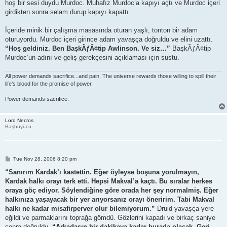
hoş bir sesi duydu Murdoc. Muhafız Murdoc’a kapıyı açtı ve Murdoc içeri
girdikten sonra selam durup kapıyı kapattı.
İçeride minik bir çalışma masasında oturan yaşlı, tonton bir adam
oturuyordu. Murdoc içeri girince adam yavaşça doğruldu ve elini uzattı.
“Hoş geldiniz. Ben BaşkÃƒÂ¢tip Awlinson. Ve siz…”
BaşkÃƒÂ¢tip
Murdoc’un adını ve geliş gerekçesini açıklaması için sustu.
All power demands sacrifice...and pain. The universe rewards those willing to spill their
life's blood for the promise of power.
Power demands sacrifice.
Lord Necros
Başbüyücü
P
Tue Nov 28, 2006 8:20 pm
o
s
“Sanırım Kardak’ı kastettin. Eğer öyleyse boşuna yorulmayın,
t
Kardak halkı orayı terk etti. Hepsi Makval’a kaçtı. Bu sıralar herkes
oraya göç ediyor. Söylendiğine göre orada her şey normalmiş. Eğer
halkınıza yaşayacak bir yer arıyorsanız orayı öneririm. Tabi Makval
halkı ne kadar misafirperver olur bilemiyorum.”
Druid yavaşça yere
eğildi ve parmaklarını toprağa gömdü. Gözlerini kapadı ve birkaç saniye
sonra doğruldu.
“Arkadaşın bir dakikaya kadar burada olacak. Geri