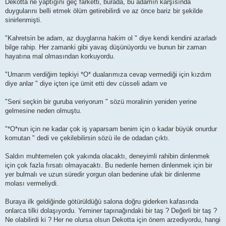
Dekotta ne yaptığını geç farketti, burada, bu adamın karşısında
duygularını belli etmek ölüm getirebilirdi ve az önce bariz bir şekilde
sinirlenmişti.
"Kahretsin be adam, az duyglarına hakim ol " diye kendi kendini azarladı
bilge rahip. Her zamanki gibi yavaş düşünüyordu ve bunun bir zaman
hayatına mal olmasından korkuyordu.
"Umarım verdiğim tepkiyi *O* dualarımıza cevap vermediği için kızdım
diye anlar " diye içten içe ümit etti dev cüsseli adam ve
"Seni seçkin bir guruba veriyorum " sözü moralinin yeniden yerine
gelmesine neden olmuştu.
"*O*nun için ne kadar çok iş yaparsam benim için o kadar büyük onurdur
komutan " dedi ve çekilebilirsin sözü ile de odadan çıktı.
Saldırı muhtemelen çok yakında olacaktı, deneyimli rahibin dinlenmek
için çok fazla fırsatı olmayacaktı. Bu nedenle hemen dinlenmek için bir
yer bulmalı ve uzun süredir yorgun olan bedenine ufak bir dinlenme
molası vermeliydi.
Buraya ilk geldiğinde götürüldüğü salona doğru giderken kafasında
onlarca tilki dolaşıyordu. Yeminer tapınağındaki bir taş ? Değerli bir taş ?
Ne olabilirdi ki ? Her ne olursa olsun Dekotta için önem arzediyordu, hangi