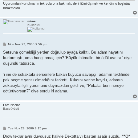
Uçurumdan kurtulmanın tek yolu ona bakmak, derinliğini ölçmek ve kendini o boşluğa
bırakmaktır.
mikael
Kullanıcı
P
Mon Nov 27, 2006 9:56 pm
o
s
Setsuna çömeldiği yerden doğrulup ayağa kalktı. Bu adam hayatını
t
kurtarmıştı, ama hangi amaç için? 'Büyük ihtimalle, bir ödül avcısı.' diye
düşündü tatsızca.
Yine de sokaktaki serserilere bakan büyücü savaşçı, adamın teklifinde
pek seçme şansı olmadığını farketti. Kılıcını yerine koydu, adamın
zekasıyla ilgili yorumunu duymazdan geldi ve, "Pekala, beni nereye
götürüyorsun?" diye sordu iri adama.
Lord Necros
Başbüyücü
P
Tue Nov 28, 2006 8:15 pm
o
s
Drow tekrar aynı duygusuz haliyle Dekotta’yı baştan aşağı süzdü.
“*O*