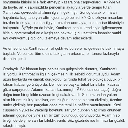
boyutunda birisini bile fark etmeyip kazara ona çarpıyorlardı. Ãƒ?yle ya
da böyle, artık sabırsızlıkla pençemsi ayağıyla yerde tempo tutan
Xanthroat, çevredeki ahalinin ilgisini çekmişti. Sonuç olarak bir insan
hayatında kaç tane yarı altın ejderha görebilirdi ki? Onu izleyen insanların
bazıları korkuyla, bazıları ilgiyle, bazıları acımayla, bazıları ise tiksintiyle
bakıyordu. Ãƒ?yle ya da böyle, Xanthroat henüz kendisiyle ilgilenmeyen
birisini görememişti ve o keşiş tapınaktaki işini uzattıkça insanlar sanki
ayı oynuyormuş gibi onu izlemeye devam edeceklerdi.
Ve en sonunda Xanthroat bir of çekti ve bu sefer o, çevresine bakınmaya
başladı. Ve bu kez tüm o cins bakışların ortasına, bir tanesi fazlasıyla
dikkatini çekti.
Oradaydı. Bir binanın kapı pervazının gölgesinde durmuş, Xanthroat’ı
izliyordu. Xanthroat’ın ilgisini çekmesini ilk sebebi görüntüsüydü. Adam
uzun boyluydu ve dimdik duruyordu. Sırtında tuhaf ve oldukça büyük bir
kılıcın kabası görünüyordu. Belinde ise başka, tuhaf bir silahın kabzası
göze çarpıyordu. Adamın kafası kazınmıştı. Ãƒ?enesinden aşağı doğru
doğru ince bir şekilde uzanan keçi sakalı vardı. Sol omzundan yukarı
altın bir omuzluk yükseliyor, omuzluğun üzerine bir sıra dizilmiş, üzerine
rünler çizilmiş bez parçaları gece meltemi ile hafifçe savruluyordu. Kızıl
cüppesinin yüksek yakalığı boynunu sarıyor, cüppenin açılmış önünden
adamın göğsünde yine sarı bir zırh bulunduğu görünüyordu. Adamın sol
bileğinde de yine sarı bir bileklik vardı. Söz gözünde ise kırmızı bir gözlük
sıkıştırılmıştı.