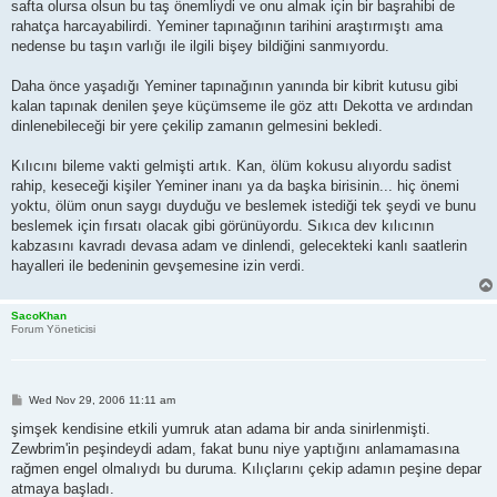
safta olursa olsun bu taş önemliydi ve onu almak için bir başrahibi de
rahatça harcayabilirdi. Yeminer tapınağının tarihini araştırmıştı ama
nedense bu taşın varlığı ile ilgili bişey bildiğini sanmıyordu.
Daha önce yaşadığı Yeminer tapınağının yanında bir kibrit kutusu gibi
kalan tapınak denilen şeye küçümseme ile göz attı Dekotta ve ardından
dinlenebileceği bir yere çekilip zamanın gelmesini bekledi.
Kılıcını bileme vakti gelmişti artık. Kan, ölüm kokusu alıyordu sadist
rahip, keseceği kişiler Yeminer inanı ya da başka birisinin... hiç önemi
yoktu, ölüm onun saygı duyduğu ve beslemek istediği tek şeydi ve bunu
beslemek için fırsatı olacak gibi görünüyordu. Sıkıca dev kılıcının
kabzasını kavradı devasa adam ve dinlendi, gelecekteki kanlı saatlerin
hayalleri ile bedeninin gevşemesine izin verdi.
SacoKhan
Forum Yöneticisi
P
Wed Nov 29, 2006 11:11 am
o
s
şimşek kendisine etkili yumruk atan adama bir anda sinirlenmişti.
t
Zewbrim'in peşindeydi adam, fakat bunu niye yaptığını anlamamasına
rağmen engel olmalıydı bu duruma. Kılıçlarını çekip adamın peşine depar
atmaya başladı.