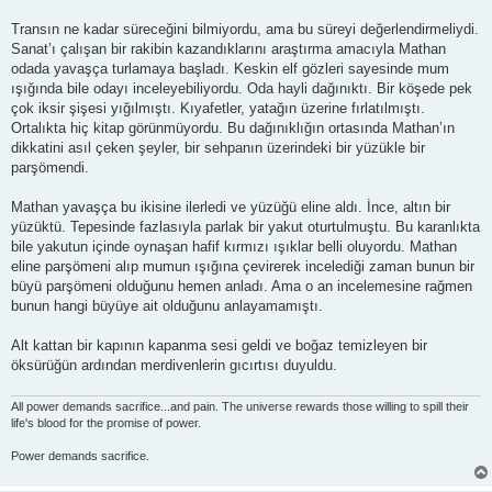
Transın ne kadar süreceğini bilmiyordu, ama bu süreyi değerlendirmeliydi.
Sanat’ı çalışan bir rakibin kazandıklarını araştırma amacıyla Mathan
odada yavaşça turlamaya başladı. Keskin elf gözleri sayesinde mum
ışığında bile odayı inceleyebiliyordu. Oda hayli dağınıktı. Bir köşede pek
çok iksir şişesi yığılmıştı. Kıyafetler, yatağın üzerine fırlatılmıştı.
Ortalıkta hiç kitap görünmüyordu. Bu dağınıklığın ortasında Mathan’ın
dikkatini asıl çeken şeyler, bir sehpanın üzerindeki bir yüzükle bir
parşömendi.
Mathan yavaşça bu ikisine ilerledi ve yüzüğü eline aldı. İnce, altın bir
yüzüktü. Tepesinde fazlasıyla parlak bir yakut oturtulmuştu. Bu karanlıkta
bile yakutun içinde oynaşan hafif kırmızı ışıklar belli oluyordu. Mathan
eline parşömeni alıp mumun ışığına çevirerek incelediği zaman bunun bir
büyü parşömeni olduğunu hemen anladı. Ama o an incelemesine rağmen
bunun hangi büyüye ait olduğunu anlayamamıştı.
Alt kattan bir kapının kapanma sesi geldi ve boğaz temizleyen bir
öksürüğün ardından merdivenlerin gıcırtısı duyuldu.
All power demands sacrifice...and pain. The universe rewards those willing to spill their
life's blood for the promise of power.
Power demands sacrifice.