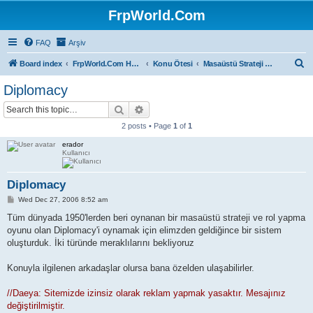
FrpWorld.Com
FAQ
Arşiv
S
Board index
FrpWorld.Com Hakkında
Konu Ötesi
Masaüstü Strateji ve Kart Oyunları
e
Diplomacy
a
Search
Advanced search
r
2 posts • Page
1
of
1
c
erador
h
Kullanıcı
Diplomacy
P
Wed Dec 27, 2006 8:52 am
o
s
Tüm dünyada 1950'lerden beri oynanan bir masaüstü strateji ve rol yapma
t
oyunu olan Diplomacy'i oynamak için elimzden geldiğince bir sistem
oluşturduk. İki türünde meraklılarını bekliyoruz
Konuyla ilgilenen arkadaşlar olursa bana özelden ulaşabilirler.
//Daeya: Sitemizde izinsiz olarak reklam yapmak yasaktır. Mesajınız
değiştirilmiştir.