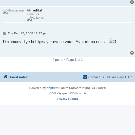
AhmetBilal
Kullanıcı
P
Tue Feb 12, 2008 12:17 pm
o
s
Diplomacy diye bi bilgisayar oyunu vardı. Aynı mı bu onunla
t
2 posts • Page
1
of
1
Board index
Contact us
All times are
UTC
Powered by
phpBB
® Forum Software © phpBB Limited
CDN altyapısı:
CDN.com.tr
Privacy
|
Terms