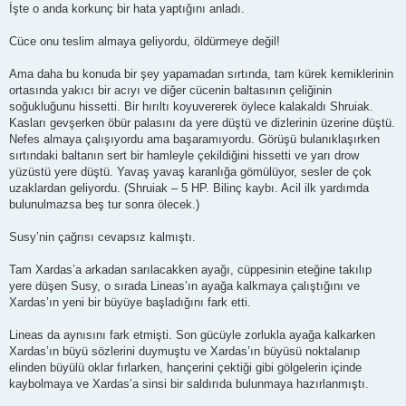
İşte o anda korkunç bir hata yaptığını anladı.
Cüce onu teslim almaya geliyordu, öldürmeye değil!
Ama daha bu konuda bir şey yapamadan sırtında, tam kürek kemiklerinin
ortasında yakıcı bir acıyı ve diğer cücenin baltasının çeliğinin
soğukluğunu hissetti. Bir hırıltı koyuvererek öylece kalakaldı Shruiak.
Kasları gevşerken öbür palasını da yere düştü ve dizlerinin üzerine düştü.
Nefes almaya çalışıyordu ama başaramıyordu. Görüşü bulanıklaşırken
sırtındaki baltanın sert bir hamleyle çekildiğini hissetti ve yarı drow
yüzüstü yere düştü. Yavaş yavaş karanlığa gömülüyor, sesler de çok
uzaklardan geliyordu. (Shruiak – 5 HP. Bilinç kaybı. Acil ilk yardımda
bulunulmazsa beş tur sonra ölecek.)
Susy’nin çağrısı cevapsız kalmıştı.
Tam Xardas’a arkadan sarılacakken ayağı, cüppesinin eteğine takılıp
yere düşen Susy, o sırada Lineas’ın ayağa kalkmaya çalıştığını ve
Xardas’ın yeni bir büyüye başladığını fark etti.
Lineas da aynısını fark etmişti. Son gücüyle zorlukla ayağa kalkarken
Xardas’ın büyü sözlerini duymuştu ve Xardas’ın büyüsü noktalanıp
elinden büyülü oklar fırlarken, hançerini çektiği gibi gölgelerin içinde
kaybolmaya ve Xardas’a sinsi bir saldırıda bulunmaya hazırlanmıştı.