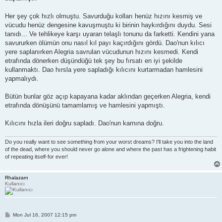
Her şey çok hızlı olmuştu. Savurduğu kolları henüz hızını kesmiş ve
vücudu henüz dengesine kavuşmuştu ki birinin haykırdığını duydu. Sesi
tanıdı... Ve tehlikeye karşı uyaran telaşlı tonunu da farketti. Kendini yana
savururken ölümün onu nasıl kıl payı kaçırdığını gördü. Dao'nun kılıcı
yere saplanırken Alegria savrulan vücudunun hızını kesmedi. Kendi
etrafında dönerken düşündüğü tek şey bu fırsatı en iyi şekilde
kullanmaktı. Dao hırsla yere sapladığı kılıcını kurtarmadan hamlesini
yapmalıydı.
Bütün bunlar göz açıp kapayana kadar aklından geçerken Alegria, kendi
etrafında dönüşünü tamamlamış ve hamlesini yapmıştı.
Kılıcını hızla ileri doğru sapladı. Dao'nun karnına doğru.
Do you really want to see something from your worst dreams? I'll take you into the land
of the dead, where you should never go alone and where the past has a frightening habit
of repeating itself-for ever!
Rhalazarn
Kullanıcı
P
Mon Jul 16, 2007 12:15 pm
o