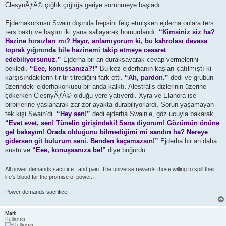
ClesynÃƒÂ© çığlık çığlığa geriye sürünmeye başladı.
Ejderhakorkusu Swain dışında hepsini felç etmişken ejderha onlara ters
ters baktı ve başını iki yana sallayarak homurdandı.
“Kimsiniz siz ha?
Hazine hırsızları mı? Hayır, anlamıyorum ki, bu kahrolası devasa
toprak yığınında bile hazinemi takip etmeye cesaret
edebiliyorsunuz.”
Ejderha bir an duraksayarak cevap vermelerini
bekledi.
“Eee, konuşsanıza?!”
Bu kez ejderhanın kaşları çatılmıştı ki
karşısındakilerin tir tir titrediğini fark etti.
“Ah, pardon.”
dedi ve grubun
üzerindeki ejderhakorkusu bir anda kalktı. Alestralis dizlerinin üzerine
çökerken ClesnyÃƒÂ© olduğu yere yatıverdi. Xyra ve Elanora ise
birbirlerine yaslanarak zar zor ayakta durabiliyorlardı. Sorun yaşamayan
tek kişi Swain’di.
“Hey sen!”
dedi ejderha Swain’e, göz ucuyla bakarak
“Evet evet, sen! Tünelin girişindeki! Sana diyorum! Gözümün önüne
gel bakayım! Orada olduğunu bilmediğimi mi sandın ha? Nereye
gidersen git bulurum seni. Benden kaçamazsın!”
Ejderha bir an daha
sustu ve
“Eee, konuşsanıza be!”
diye böğürdü.
All power demands sacrifice...and pain. The universe rewards those willing to spill their
life's blood for the promise of power.
Power demands sacrifice.
Mark
Kullanıcı