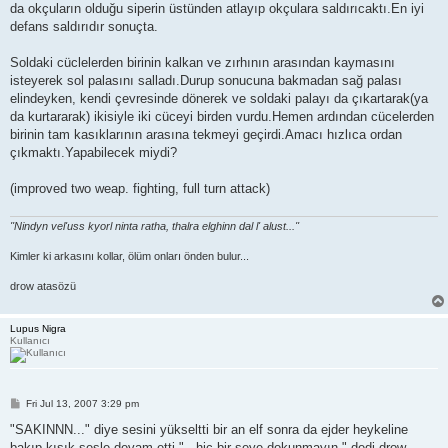
da okçuların olduğu siperin üstünden atlayıp okçulara saldırıcaktı.En iyi
defans saldırıdır sonuçta.
Soldaki cüclelerden birinin kalkan ve zırhının arasından kaymasını
isteyerek sol palasını salladı.Durup sonucuna bakmadan sağ palası
elindeyken, kendi çevresinde dönerek ve soldaki palayı da çıkartarak(ya
da kurtararak) ikisiyle iki cüceyi birden vurdu.Hemen ardından cücelerden
birinin tam kasıklarının arasına tekmeyi geçirdi.Amacı hızlıca ordan
çıkmaktı.Yapabilecek miydi?
(improved two weap. fighting, full turn attack)
''Nindyn vel'uss kyorl ninta ratha, thalra elghinn dal l' alust...''
Kimler ki arkasını kollar, ölüm onları önden bulur...
drow atasözü
Lupus Nigra
Kullanıcı
P
Fri Jul 13, 2007 3:29 pm
o
s
"SAKINNN..." diye sesini yükseltti bir an elf sonra da ejder heykeline
t
bakıp kısık sesle devam etti "...hiç bir şeye dokunmayın." dedi drow