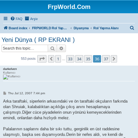
FrpWorld.Com
FAQ
Arşiv
S
Board index
FRPWORLD Rol Yapma Oyunları
Diyarışma
Rol Yapma Alanı
e
Yeni Dünya ( RP EKRANI )
a
Search
Advanced search
r
c
Page
36
of
37
1
33
34
35
36
37
Previous
Next
553 posts
…
h
darkelven
Kullanıcı
P
Thu Jul 12, 2007 7:44 pm
o
s
Arka taraftaki, siperlerin arkasındaki ve ön taraftaki okçuların farkında
t
olan Shruiak, kalabalıktan açıklığa çıkış anını hesaplamaya
çalışmıştı.Diğer cüce piyadelerin onun yönünü kemeyeceklerinden
emindi, onlardan daha hızlıydı melez.
Palalarının saplarını daha bir sıkı tuttu, gerginlik en üst raddesine
ulaşmıştı, başka ses duyamıyordu.Derin bir nefes aldı, ve kendi de