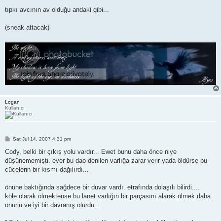
tıpkı avcının av olduğu andaki gibi...
(sneak attacak)
Logan
Kullanıcı
P
Sat Jul 14, 2007 4:31 pm
o
s
Cody, belki bir çıkış yolu vardır... Ewet bunu daha önce niye
t
düşünememişti. eyer bu dao denilen varlığa zarar verir yada öldürse bu
cücelerin bir kısmı dağılırdı...
önüne baktığında sağdece bir duvar vardı. etrafında dolaşılı bilirdi....
köle olarak ölmektense bu lanet varlığın bir parçasını alarak ölmek daha
onurlu ve iyi bir davranış olurdu...