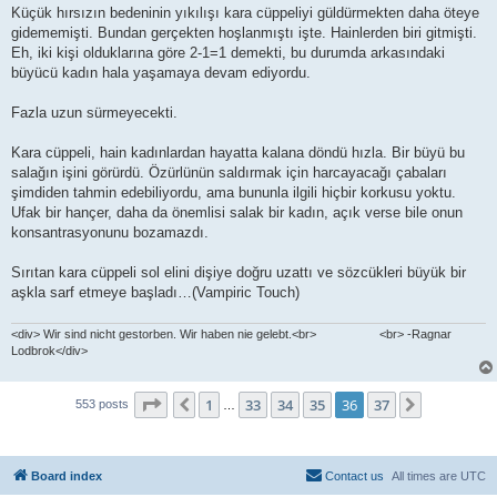
s
Küçük hırsızın bedeninin yıkılışı kara cüppeliyi güldürmekten daha öteye
t
gidememişti. Bundan gerçekten hoşlanmıştı işte. Hainlerden biri gitmişti.
Eh, iki kişi olduklarına göre 2-1=1 demekti, bu durumda arkasındaki
büyücü kadın hala yaşamaya devam ediyordu.
Fazla uzun sürmeyecekti.
Kara cüppeli, hain kadınlardan hayatta kalana döndü hızla. Bir büyü bu
salağın işini görürdü. Özürlünün saldırmak için harcayacağı çabaları
şimdiden tahmin edebiliyordu, ama bununla ilgili hiçbir korkusu yoktu.
Ufak bir hançer, daha da önemlisi salak bir kadın, açık verse bile onun
konsantrasyonunu bozamazdı.
Sırıtan kara cüppeli sol elini dişiye doğru uzattı ve sözcükleri büyük bir
aşkla sarf etmeye başladı…(Vampiric Touch)
<div> Wir sind nicht gestorben. Wir haben nie gelebt.<br> <br> -Ragnar
Lodbrok</div>
Page
36
of
37
1
33
34
35
36
37
Previous
Next
553 posts
…
Board index
Contact us
All times are
UTC