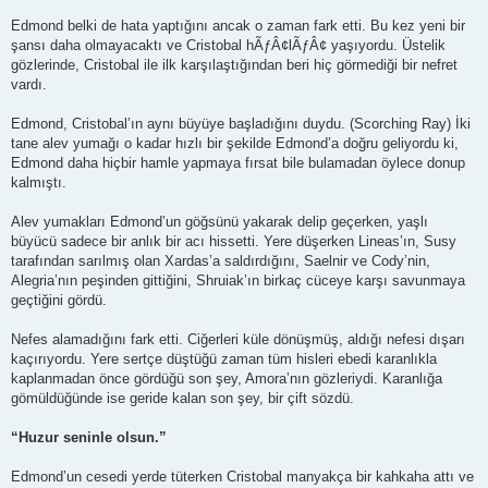
Edmond belki de hata yaptığını ancak o zaman fark etti. Bu kez yeni bir
şansı daha olmayacaktı ve Cristobal hÃƒÂ¢lÃƒÂ¢ yaşıyordu. Üstelik
gözlerinde, Cristobal ile ilk karşılaştığından beri hiç görmediği bir nefret
vardı.
Edmond, Cristobal’ın aynı büyüye başladığını duydu. (Scorching Ray) İki
tane alev yumağı o kadar hızlı bir şekilde Edmond’a doğru geliyordu ki,
Edmond daha hiçbir hamle yapmaya fırsat bile bulamadan öylece donup
kalmıştı.
Alev yumakları Edmond’un göğsünü yakarak delip geçerken, yaşlı
büyücü sadece bir anlık bir acı hissetti. Yere düşerken Lineas’ın, Susy
tarafından sarılmış olan Xardas’a saldırdığını, Saelnir ve Cody’nin,
Alegria’nın peşinden gittiğini, Shruiak’ın birkaç cüceye karşı savunmaya
geçtiğini gördü.
Nefes alamadığını fark etti. Ciğerleri küle dönüşmüş, aldığı nefesi dışarı
kaçırıyordu. Yere sertçe düştüğü zaman tüm hisleri ebedi karanlıkla
kaplanmadan önce gördüğü son şey, Amora’nın gözleriydi. Karanlığa
gömüldüğünde ise geride kalan son şey, bir çift sözdü.
“Huzur seninle olsun.”
Edmond’un cesedi yerde tüterken Cristobal manyakça bir kahkaha attı ve