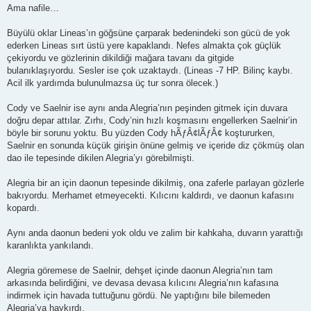
Ama nafile…
Büyülü oklar Lineas’ın göğsüne çarparak bedenindeki son gücü de yok
ederken Lineas sırt üstü yere kapaklandı. Nefes almakta çok güçlük
çekiyordu ve gözlerinin dikildiği mağara tavanı da gitgide
bulanıklaşıyordu. Sesler ise çok uzaktaydı. (Lineas -7 HP. Bilinç kaybı.
Acil ilk yardımda bulunulmazsa üç tur sonra ölecek.)
Cody ve Saelnir ise aynı anda Alegria’nın peşinden gitmek için duvara
doğru depar attılar. Zırhı, Cody’nin hızlı koşmasını engellerken Saelnir’in
böyle bir sorunu yoktu. Bu yüzden Cody hÃƒÂ¢lÃƒÂ¢ koştururken,
Saelnir en sonunda küçük girişin önüne gelmiş ve içeride diz çökmüş olan
dao ile tepesinde dikilen Alegria’yı görebilmişti.
Alegria bir an için daonun tepesinde dikilmiş, ona zaferle parlayan gözlerle
bakıyordu. Merhamet etmeyecekti. Kılıcını kaldırdı, ve daonun kafasını
kopardı.
Aynı anda daonun bedeni yok oldu ve zalim bir kahkaha, duvarın yarattığı
karanlıkta yankılandı.
Alegria göremese de Saelnir, dehşet içinde daonun Alegria’nın tam
arkasında belirdiğini, ve devasa devasa kılıcını Alegria’nın kafasına
indirmek için havada tuttuğunu gördü. Ne yaptığını bile bilemeden
Alegria’ya haykırdı.