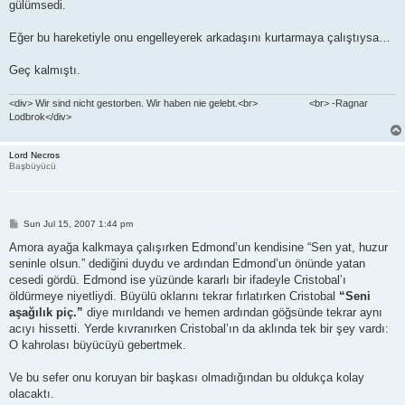
gülümsedi.
Eğer bu hareketiyle onu engelleyerek arkadaşını kurtarmaya çalıştıysa…
Geç kalmıştı.
<div> Wir sind nicht gestorben. Wir haben nie gelebt.<br> <br> -Ragnar
Lodbrok</div>
Lord Necros
Başbüyücü
P
Sun Jul 15, 2007 1:44 pm
o
s
Amora ayağa kalkmaya çalışırken Edmond’un kendisine “Sen yat, huzur
t
seninle olsun.” dediğini duydu ve ardından Edmond’un önünde yatan
cesedi gördü. Edmond ise yüzünde kararlı bir ifadeyle Cristobal’ı
öldürmeye niyetliydi. Büyülü oklarını tekrar fırlatırken Cristobal
“Seni
aşağılık piç.”
diye mırıldandı ve hemen ardından göğsünde tekrar aynı
acıyı hissetti. Yerde kıvranırken Cristobal’ın da aklında tek bir şey vardı:
O kahrolası büyücüyü gebertmek.
Ve bu sefer onu koruyan bir başkası olmadığından bu oldukça kolay
olacaktı.