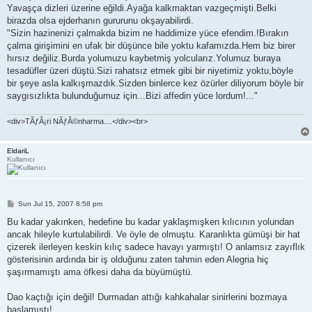
Yavaşça dizleri üzerine eğildi.Ayağa kalkmaktan vazgeçmişti.Belki
birazda olsa ejderhanın gururunu okşayabilirdi.
"Sizin hazinenizi çalmakda bizim ne haddimize yüce efendim.!Bırakın
çalma girişimini en ufak bir düşünce bile yoktu kafamızda.Hem biz birer
hırsız değiliz.Burda yolumuzu kaybetmiş yolcularız.Yolumuz buraya
tesadüfler üzeri düştü.Sizi rahatsız etmek gibi bir niyetimiz yoktu,böyle
bir şeye asla kalkışmazdık.Sizden binlerce kez özürler diliyorum böyle bir
saygısızlıkta bulunduğumuz için...Bizi affedin yüce lordum!..."
<div>TÃƒÂ¡ri NÃƒÂ©nharma....</div><br>
EldariL
Kullanıcı
P
Sun Jul 15, 2007 8:58 pm
o
s
Bu kadar yakınken, hedefine bu kadar yaklaşmışken kılıcının yolundan
t
ancak hileyle kurtulabilirdi. Ve öyle de olmuştu. Karanlıkta gümüşi bir hat
çizerek ilerleyen keskin kılıç sadece havayı yarmıştı! O anlamsız zayıflık
gösterisinin ardında bir iş olduğunu zaten tahmin eden Alegria hiç
şaşırmamıştı ama öfkesi daha da büyümüştü.
Dao kaçtığı için değil! Durmadan attığı kahkahalar sinirlerini bozmaya
başlamıştı!