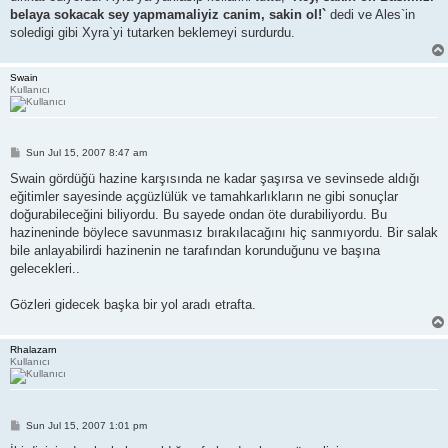
belaya sokacak sey yapmamaliyiz canim, sakin ol!`
dedi ve Ales`in
soledigi gibi Xyra`yi tutarken beklemeyi surdurdu.
Swain
Kullanıcı
P
Sun Jul 15, 2007 8:47 am
o
s
Swain gördüğü hazine karşısında ne kadar şaşırsa ve sevinsede aldığı
t
eğitimler sayesinde açgüzlülük ve tamahkarlıkların ne gibi sonuçlar
doğurabileceğini biliyordu. Bu sayede ondan öte durabiliyordu. Bu
hazineninde böylece savunmasız bırakılacağını hiç sanmıyordu. Bir salak
bile anlayabilirdi hazinenin ne tarafından korunduğunu ve başına
gelecekleri..
Gözleri gidecek başka bir yol aradı etrafta.
Rhalazarn
Kullanıcı
P
Sun Jul 15, 2007 1:01 pm
o