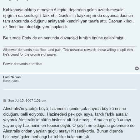
Kahkahaya aldırış etmeyen Alegria, dışarıdan gelen azıcık meşale
ışığının da kesildiğini fark etti. Saelnir’in haykırışını da duyunca daonun
tam arkasında olduğunu anlayarak kendini yan tarafa attı. Daonun kılıcı,
az önce tam durduğu yere saplandı.
Bu sırada Cody de en sonunda duvardaki kırığın önüne gelebilmişti.
All power demands sacrifice...and pain. The universe rewards those willing to spill their
life's blood for the promise of power.
Power demands sacrifice.
Lord Necros
Başbüyücü
P
Sun Jul 15, 2007 1:51 pm
o
s
Alestralis’in yaptığı büyü, hazinenin içinde çok sayıda büyülü nesne
t
olduğunu belli ediyordu. Hazinedeki pek çok eşya, farklı farklı auralar
yayarak Alestralis’in bütün hislerini alt üst etmişti. Ama en güçlü aurayı
yayan şey hazinenin en tepesindeydi. O şeyin ne olduğunu göremese de
Alestralis ondan yayılan güçlü aurayı hissediyordu. Bunun dışında
hazineye giden herhangi bir tehlike bulamamıştı.