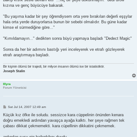
kızına ve genç büyücüye bakarak.
"Bu yaşıma kadar bir şey öğrendiysem orta yere bırakılan değerli eşşylar
hala orta yerde duruyorlarsa bunun bir sebebi olmalıdır. Bu güne kadar
kimse el sürmediğine göre..."
"Kımıldamayın..." dedikten sonra büyü yapmaya başladı "Dedect Magic"
Sonra da her bir adımını bastığı yeri inceleyerek ve etrafı gözleyerek
etrafı araştırmaya başladı.
Bir kişinin ölümü bir trajedi, bir milyon insanın ölümü ise bir istatistiktir.
Joseph Stalin
Illyra
Forum Yöneticisi
P
Sat Jul 14, 2007 12:49 am
o
s
Küçük kız öfke ile soludu. sessizce kara cüppelinin önünden kenara
t
doğru emekledi ardından yavaşça ayağa kalktı. her şeye rağmen tek
çabası dikkat çekmemekti. kara cüpellinin dikkatini çekmemek.
ardından susy nin bağırdığını duydu.