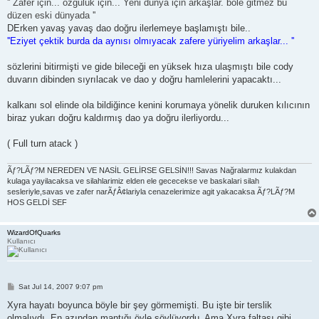
'' Zafer için... özgülük için... Yeni dünya için arkaşlar. böle gitmez bu
düzen eski dünyada ''
DErken yavaş yavaş dao doğru ilerlemeye başlamıştı bile..
''Eziyet çektik burda da aynısı olmıyacak zafere yüriyelim arkaşlar... ''
sözlerini bitirmişti ve gide bileceği en yüksek hıza ulaşmıştı bile cody
duvarın dibinden sıyrılacak ve dao y doğru hamlelerini yapacaktı...
kalkanı sol elinde ola bildiğince kenini korumaya yönelik duruken kılıcının
biraz yukarı doğru kaldırmış dao ya doğru ilerliyordu...
( Full turn atack )
Ãƒ?LÃƒ?M NEREDEN VE NASİL GELİRSE GELSİN!!! Savas Nağralarmız kulakdan
kulaga yayilacaksa ve silahlarimiz elden ele gececekse ve baskalari silah
sesleriyle,savas ve zafer narÃƒÂ¢lariyla cenazelerimize agit yakacaksa Ãƒ?LÃƒ?M
HOS GELDİ SEF
WizardOfQuarks
Kullanıcı
P
Sat Jul 14, 2007 9:07 pm
o
s
Xyra hayatı boyunca böyle bir şey görmemişti. Bu işte bir terslik
t
olmalıydı. En azından mantığı öyle söylüyordu. Ama Xyra faltaşı gibi