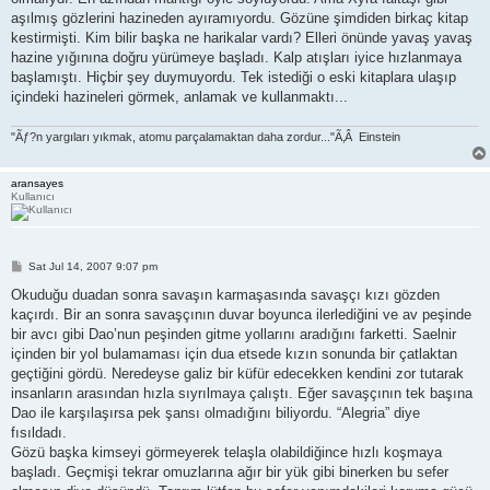
aşılmış gözlerini hazineden ayıramıyordu. Gözüne şimdiden birkaç kitap
kestirmişti. Kim bilir başka ne harikalar vardı? Elleri önünde yavaş yavaş
hazine yığınına doğru yürümeye başladı. Kalp atışları iyice hızlanmaya
başlamıştı. Hiçbir şey duymuyordu. Tek istediği o eski kitaplara ulaşıp
içindeki hazineleri görmek, anlamak ve kullanmaktı...
"Ãƒ?n yargıları yıkmak, atomu parçalamaktan daha zordur..."Ã‚Â Einstein
aransayes
Kullanıcı
P
Sat Jul 14, 2007 9:07 pm
o
s
Okuduğu duadan sonra savaşın karmaşasında savaşçı kızı gözden
t
kaçırdı. Bir an sonra savaşçının duvar boyunca ilerlediğini ve av peşinde
bir avcı gibi Dao’nun peşinden gitme yollarını aradığını farketti. Saelnir
içinden bir yol bulamaması için dua etsede kızın sonunda bir çatlaktan
geçtiğini gördü. Neredeyse galiz bir küfür edecekken kendini zor tutarak
insanların arasından hızla sıyrılmaya çalıştı. Eğer savaşçının tek başına
Dao ile karşılaşırsa pek şansı olmadığını biliyordu. “Alegria” diye
fısıldadı.
Gözü başka kimseyi görmeyerek telaşla olabildiğince hızlı koşmaya
başladı. Geçmişi tekrar omuzlarına ağır bir yük gibi binerken bu sefer