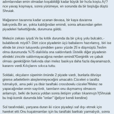
adımlarından emin olmadan koşabildiği kadar büyük bir hızla koştu.Ãƒ?
nce yavaş koşmaya, sonra yürümeye, en sonunda da bir boşluğa düştü
Shruiak.
Mağaranın tavanına kadar uzanan devasa, bir kaya duvarına
bakıyordu.Bir an, şokta kaldığından emindi, sonra arkasından gelen
piyadeleri farkettiğinde, durumuna güldü.
Melezin zekası iyiydi.Ve bu kritik durumda da bir çıkış yolu bulcaktı,-
bulabilecek miydi?- Dört cüce piyadenin üçü baltalarını hazırlamış, biri ise
elinde bir zincir tutuyordu.şimdiden şansı yüzde 25`e düşmüştü.Teslim
olma durumunda %75 olalılıkla ona saldırırlardı.Üstelik diğer piyadenin
elindeki zincirle saldırmayacağına nerden emindi?Gerginlik ve çabuk
olması gerektiğinin farkında olan melez baskıya daha fazla dayanamazdı,
kararını verdi.Kılıçlarını sıkıca tuttu.
Soldaki, okçuların siperinin önünde 2 piyade vardı, bunlarla dövüşe
girerse arbeletlerin ateşlenmeyeceğini umacaktı.Cüceleri o tarafta
tutmalıydı, ama peki ya öbür taraftaki crossbowlu cüceler?Melez ne
yapacağından emin sayılırdı, tanrıların onu duymamış olmasını
anlamıştı, belki de bunca yoldan sonra iletişim yolları tıkanmıştı?(Shruiak
bu traji-komik durumda bile ''onları'' iğeliyor kendi kendine)
Sol tarafındaki, yanyana duran iki cüce piyadeyi saf dışı etmek için
hareket etti.Onu kuşatmamları için bu taraftaki barikatı yarmalıydı, sonra