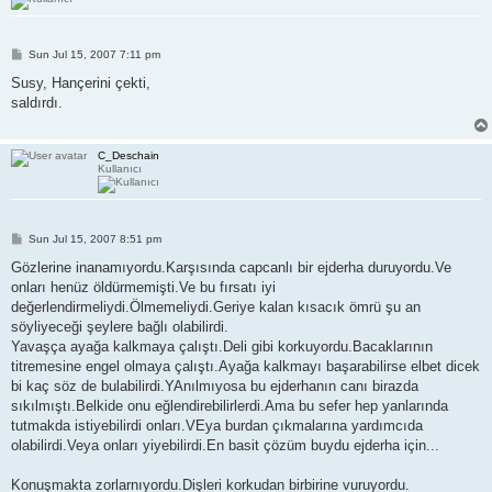
P
Sun Jul 15, 2007 7:11 pm
o
s
Susy, Hançerini çekti,
t
saldırdı.
C_Deschain
Kullanıcı
P
Sun Jul 15, 2007 8:51 pm
o
s
Gözlerine inanamıyordu.Karşısında capcanlı bir ejderha duruyordu.Ve
t
onları henüz öldürmemişti.Ve bu fırsatı iyi
değerlendirmeliydi.Ölmemeliydi.Geriye kalan kısacık ömrü şu an
söyliyeceği şeylere bağlı olabilirdi.
Yavaşça ayağa kalkmaya çalıştı.Deli gibi korkuyordu.Bacaklarının
titremesine engel olmaya çalıştı.Ayağa kalkmayı başarabilirse elbet dicek
bi kaç söz de bulabilirdi.YAnılmıyosa bu ejderhanın canı birazda
sıkılmıştı.Belkide onu eğlendirebilirlerdi.Ama bu sefer hep yanlarında
tutmakda istiyebilirdi onları.VEya burdan çıkmalarına yardımcıda
olabilirdi.Veya onları yiyebilirdi.En basit çözüm buydu ejderha için...
Konuşmakta zorlarnıyordu.Dişleri korkudan birbirine vuruyordu.