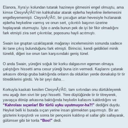
Elanora, Xyra’yı kolundan tutarak hazineye gitmesini engel olmuştu, ama
kimse ClesynÃƒÂ©’nin kahkahalar atarak ejderha heykeline ilerlemesini
engelleyememişti. CleysnÃƒÂ©, bir çocuğun artan hevesiyle hızlanarak
ejderha heykeline varmış ve onun sert, çıkıntılı başının üzerine
hoplayarak oturmuştu. İşte o anda bunun pek de iyi bir fikir olmadığını
fark etmişti zira sert çıkıntılar, poposunu hayli acıtmıştı.
Swain ise gruptan uzaklaşarak mağarayı incelemesinin sonunda sadece
iki tane çıkış bulunduğunu fark etmişti. Birincisi, kendi geldikleri minik
tüneldi, diğeri ise onun tam karşısındaki geniş tünel.
O anda Swain, yüreğini soğuk bir korku dalgasının egemen olmaya
çalıştığını hissetti ama cesur yüreği buna izin vermedi. Kaşlarını çatarak
arkasını dönüp gruba baktığında onların da oldukları yerde donakalıp tir tir
titrediklerini gördü. Ve bir şeyi daha…
Korkuyla kaskatı kesilen ClesynÃƒÂ©, tam sırtından onu dürtükleyerek
onu aşağı iten sivri bir şeyi hissetti. Yere düştüğünde tir tir titreyerek,
yavaşça dönüp arkasına baktığında heykelin kafasını kaldırdığını ve
“Kahrolası sıçanlar! Bir türlü uyku uyutmuyor-ha?!”
dediğini duydu.
Heykel belli ki burada sıçan yerine insan görmekten şaşırmıştı. Bir an
gözlerini kırpıştırdı ve sonra bir pençesini kaldırıp el sallar gibi sallayarak,
gülümser gibi bir tonla
“Boo!”
dedi.