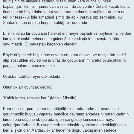
s
İki dişinin de alevlerle sarıldığını fark eden kara cüppeliyi neşe
t
kaplamıştı. Kim bilir şimdi canları nasıl da acıyordu? Üstelik küçük olana
önceden bir büyü daha yapıp yaralarının açılmasını sağlamıştı-hem de
tek bir teşekkür bile almadan! şimdi de açık yaraya tuz serpmişti, bu
Xardas’ın son derece hoşnut kaldığı bir durumdu.
Ellerini ikinci bir büyü için hareket ettirmeye başladı ve böylece hainlerden
biri yok olacaktı-cehenneme gideceği kesindi çünkü savaşta ölmüş
sayılmazdı. O, savaştan kaçarken ölecekti.
Böyle düşünerek büyüsüne devam etti kara cüppeli ve minyatürü hedef
alıp sözcükleri söyledi-bu iş biraz da çocukların minyatür oyuncaklarını
parçalamalarına benzeyecekti.
Uzaktan attıkları oyuncak oklarla…
Onun okları oyuncak değildi.
“Kalith-karan, tobanis kar!” (Magic Missile)
Kara cüppeli, parmaklarından büyülü oklar çıkar çıkmaz biraz önce
görünmezlik büyüsü yaparak bencilce davranıp arkadaşını satan kadının
birden onu düşünerek (burada içten içe güldü) kendisini sarmaya
çalıştığını fark etti. Bu yapmacık arkadaşlık oyunlarına küçüklüğünden
beri alışkın olan Xardas, oklar hedefine doğru yaklaşırken sadece