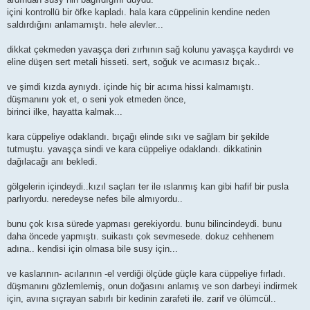
içini kontrollü bir öfke kapladı. hala kara cüppelinin kendine neden
saldırdığını anlamamıştı. hele alevler...
dikkat çekmeden yavaşça deri zırhının sağ kolunu yavaşça kaydırdı ve
eline düşen sert metali hisseti. sert, soğuk ve acımasız bıçak..
ve şimdi kızda aynıydı. içinde hiç bir acıma hissi kalmamıştı.
düşmanını yok et, o seni yok etmeden önce,
birinci ilke, hayatta kalmak...
kara cüppeliye odaklandı. bıçağı elinde sıkı ve sağlam bir şekilde
tutmuştu. yavaşça sindi ve kara cüppeliye odaklandı. dikkatinin
dağılacağı anı bekledi.
gölgelerin içindeydi..kızıl saçları ter ile ıslanmış kan gibi hafif bir pusla
parlıyordu. neredeyse nefes bile almıyordu..
bunu çok kısa sürede yapması gerekiyordu. bunu bilincindeydi. bunu
daha öncede yapmıştı. suikastı çok sevmesede. dokuz cehhenem
adına.. kendisi için olmasa bile susy için...
ve kaslarının- acılarının -el verdiği ölçüde güçle kara cüppeliye fırladı.
düşmanını gözlemlemiş, onun doğasını anlamış ve son darbeyi indirmek
için, avına sıçrayan sabırlı bir kedinin zarafeti ile. zarif ve ölümcül..