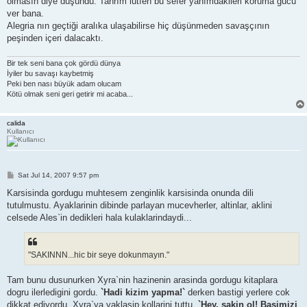
olmasın diye düşündü. Tanrım lütfen bu sefer yanımdakileri koruma gücü
ver bana.
Alegria nın geçtiği aralıka ulaşabilirse hiç düşünmeden savaşçının
peşinden içeri dalacaktı.
Bir tek seni bana çok gördü dünya
İyiler bu savaşı kaybetmiş
Peki ben nası büyük adam olucam
Kötü olmak seni geri getirir mi acaba...
calida
Kullanıcı
P
Sat Jul 14, 2007 9:57 pm
o
s
Karsisinda gordugu muhtesem zenginlik karsisinda onunda dili
t
tutulmustu. Ayaklarinin dibinde parlayan mucevherler, altinlar, aklini
celsede Ales`in dedikleri hala kulaklarindaydi...
"SAKINNN...hic bir seye dokunmayın."
Tam bunu dusunurken Xyra`nin hazinenin arasinda gordugu kitaplara
dogru ilerledigini gordu.
`Hadi kizim yapma!`
derken bastigi yerlere cok
dikkat ediyordu. Xyra`ya yaklasip kollarini tuttu,
`Hey, sakin ol! Basimizi