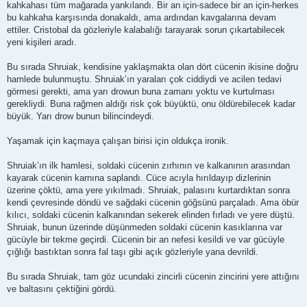
kahkahası tüm mağarada yankılandı. Bir an için-sadece bir an için-herkes
bu kahkaha karşısında donakaldı, ama ardından kavgalarına devam
ettiler. Cristobal da gözleriyle kalabalığı tarayarak sorun çıkartabilecek
yeni kişileri aradı.
Bu sırada Shruiak, kendisine yaklaşmakta olan dört cücenin ikisine doğru
hamlede bulunmuştu. Shruiak’ın yaraları çok ciddiydi ve acilen tedavi
görmesi gerekti, ama yarı drowun buna zamanı yoktu ve kurtulması
gerekliydi. Buna rağmen aldığı risk çok büyüktü, onu öldürebilecek kadar
büyük. Yarı drow bunun bilincindeydi.
Yaşamak için kaçmaya çalışan birisi için oldukça ironik.
Shruiak’ın ilk hamlesi, soldaki cücenin zırhının ve kalkanının arasından
kayarak cücenin karnına saplandı. Cüce acıyla hırıldayıp dizlerinin
üzerine çöktü, ama yere yıkılmadı. Shruiak, palasını kurtardıktan sonra
kendi çevresinde döndü ve sağdaki cücenin göğsünü parçaladı. Ama öbür
kılıcı, soldaki cücenin kalkanından sekerek elinden fırladı ve yere düştü.
Shruiak, bunun üzerinde düşünmeden soldaki cücenin kasıklarına var
gücüyle bir tekme geçirdi. Cücenin bir an nefesi kesildi ve var gücüyle
çığlığı bastıktan sonra fal taşı gibi açık gözleriyle yana devrildi.
Bu sırada Shruiak, tam göz ucundaki zincirli cücenin zincirini yere attığını
ve baltasını çektiğini gördü.