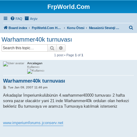
FrpWorld.Com
FAQ
Arşiv
S
Board index
FrpWorld.Com Hakkında
Konu Ötesi
Masaüstü Strateji ve Kart Oyunları
e
Warhammer40k turnuvası
a
Search
Advanced search
r
1 post • Page
1
of
1
c
Ancalagan
h
Kullanıcı
Warhammer40k turnuvası
P
Tue Jan 09, 2007 11:46 pm
o
s
Arkadaşlar İmperiumkulübünün 4.warhammer40000 turnuvası 2 hafta
t
sonra pazar olacaktır yani 21 inde Warhammer40k orduları olan herkezi
bekleriz Bu turnuvaya ve aramıza Turnuvaya katılmak isterseniz
www.imperiumforums.jconserv.net