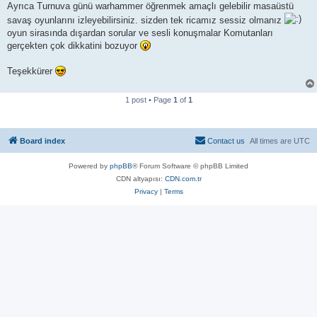
Ayrıca Turnuva günü warhammer öğrenmek amaçlı gelebilir masaüstü
savaş oyunlarını izleyebilirsiniz. sizden tek ricamız sessiz olmanız
oyun sirasında dışardan sorular ve sesli konuşmalar Komutanları
gerçekten çok dikkatini bozuyor
Teşekkürer
1 post • Page
1
of
1
Board index
Contact us
All times are
UTC
Powered by
phpBB
® Forum Software © phpBB Limited
CDN altyapısı:
CDN.com.tr
Privacy
|
Terms