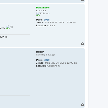
o
p
Darkgnome
Kullanıcı
Posts:
3918
Joined:
Sat Jan 31, 2004 12:00 am
Location:
Ankara
orum.
ktayım.
T
o
p
Raistlin
Seçilmiş Savaşçı
Posts:
5819
Joined:
Mon May 26, 2003 12:00 am
Location:
Cehennem
T