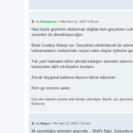
P
by
Darkgnome
»
Wed Nov 21, 2007 5:09 pm
o
s
Hani böyle güzlerimi doldurmak değilde beni gerçekten coi
t
sevenleri de destekleyeceğim.
Birde Cowboy Bebop var. Gerçekten etkilenilecek bir anime 
kahramanların merkezinde ceryan eden olaylar öylesine güze
Yok yani hakkaten etkisi altında kaldığım animeler sanırım 
karesinden dahi sıkılmadım bunların.
Ancak duygusal patlama deynce tekrar ediyorum
Kimi ga nozomu aeien
Göz alıcı tepenin yerinde artık binalar yükseliyor. Büyük, ulu; ama büyü
Eskisi ka
P
by
Bogus
»
Thu Nov 22, 2007 7:22 am
o
s
İlk seyrettiğim animeler arasında... Wolf's Rain. Sonunda