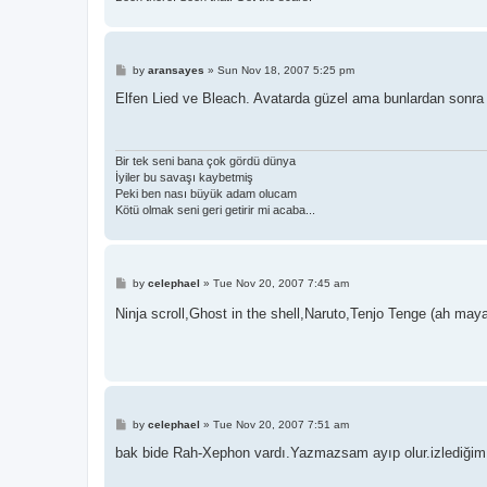
P
by
aransayes
»
Sun Nov 18, 2007 5:25 pm
o
s
Elfen Lied ve Bleach. Avatarda güzel ama bunlardan sonra g
t
Bir tek seni bana çok gördü dünya
İyiler bu savaşı kaybetmiş
Peki ben nası büyük adam olucam
Kötü olmak seni geri getirir mi acaba...
P
by
celephael
»
Tue Nov 20, 2007 7:45 am
o
s
Ninja scroll,Ghost in the shell,Naruto,Tenjo Tenge (ah may
t
P
by
celephael
»
Tue Nov 20, 2007 7:51 am
o
s
bak bide Rah-Xephon vardı.Yazmazsam ayıp olur.izlediğim v
t