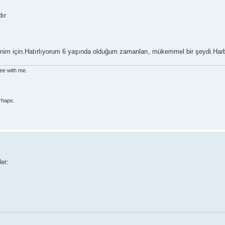
dır
m için.Hatırlıyorum 6 yaşında olduğum zamanları, mükemmel bir şeydi.Har
ree with me.
rhaps.
er: