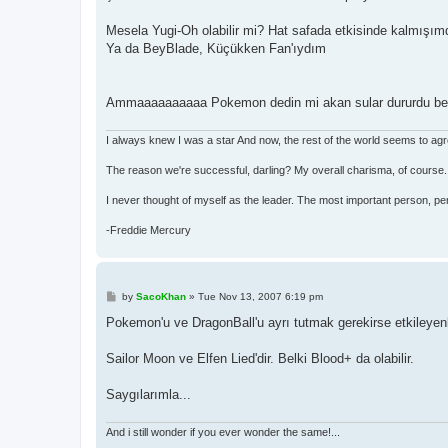
t
Mesela Yugi-Oh olabilir mi? Hat safada etkisinde kalmışım
Ya da BeyBlade, Küçükken Fan'ıydım
Ammaaaaaaaaaa Pokemon dedin mi akan sular dururdu beni
I always knew I was a star And now, the rest of the world seems to ag
The reason we're successful, darling? My overall charisma, of course.
I never thought of myself as the leader. The most important person, pe
-Freddie Mercury
P
by
SacoKhan
»
Tue Nov 13, 2007 6:19 pm
o
s
Pokemon'u ve DragonBall'u ayrı tutmak gerekirse etkileyenl
t
Sailor Moon ve Elfen Lied'dir. Belki Blood+ da olabilir.
Saygılarımla...
And i still wonder if you ever wonder the same!...