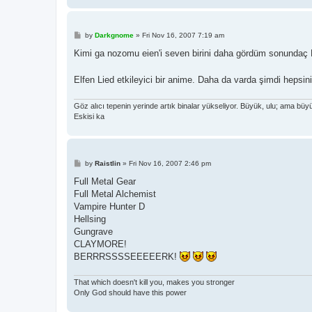
P
by
Darkgnome
»
Fri Nov 16, 2007 7:19 am
o
s
Kimi ga nozomu eien'i seven birini daha gördüm sonundaç 
t
Elfen Lied etkileyici bir anime. Daha da varda şimdi heps
Göz alıcı tepenin yerinde artık binalar yükseliyor. Büyük, ulu; ama büyü
Eskisi ka
P
by
Raistlin
»
Fri Nov 16, 2007 2:46 pm
o
s
Full Metal Gear
t
Full Metal Alchemist
Vampire Hunter D
Hellsing
Gungrave
CLAYMORE!
BERRRSSSSEEEEERK!
That which doesn't kill you, makes you stronger
Only God should have this power