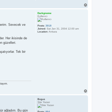
T
o
p
Darkgnome
Kullanıcı
everim. Sevecek ve
Posts:
3918
Joined:
Sat Jan 31, 2004 12:00 am
Location:
Ankara
er. Her ikisinde de
n güzelleri.
atıyorlar. Tek bir
ktayım.
T
o
p
Bogus
Site Yazarı
gür ağladım. Bu gün
Posts:
864