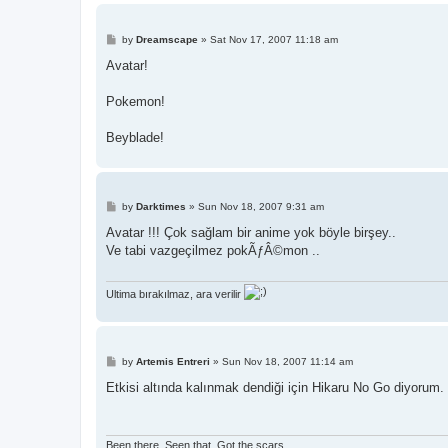
P
by
Dreamscape
»
Sat Nov 17, 2007 11:18 am
o
s
Avatar!
t
Pokemon!
Beyblade!
P
by
Darktimes
»
Sun Nov 18, 2007 9:31 am
o
s
Avatar !!! Çok sağlam bir anime yok böyle birşey..
t
Ve tabi vazgeçilmez pokÃƒÂ©mon ..
Ultima bırakılmaz, ara verilir
P
by
Artemis Entreri
»
Sun Nov 18, 2007 11:14 am
o
s
Etkisi altında kalınmak dendiği için Hikaru No Go diyorum.
t
Been there. Seen that. Got the scars.