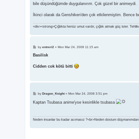
t
bile düşündüğümde duygulanırım. Çok güzel bir animeydi.
İkinci olarak da Genshiken'den çok etkilenmiştim. Bence bu
<div><strong>Çığlıkta henüz umut vardır, çığlık atmak güç ister. Tehlike, f
P
by
entreri2
»
Mon Mar 24, 2008 11:15 am
o
s
Basilisk
t
Cidden cok kötü bitti
P
by
Dragon_Knight
»
Mon Mar 24, 2008 3:51 pm
o
s
Kaptan Tsubasa anime'yse kesinlikle tsubasa
t
Neden insanlar bu kadar acımasız ?<br>Neden dostum düşmanımdan fa