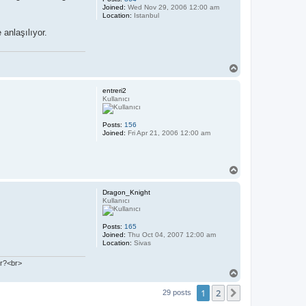
Joined:
Wed Nov 29, 2006 12:00 am
Location:
Istanbul
anlaşılıyor.
T
o
p
entreri2
Kullanıcı
Posts:
156
Joined:
Fri Apr 21, 2006 12:00 am
T
o
p
Dragon_Knight
Kullanıcı
Posts:
165
Joined:
Thu Oct 04, 2007 12:00 am
Location:
Sivas
ır?<br>
T
o
1
2
p
Next
29 posts