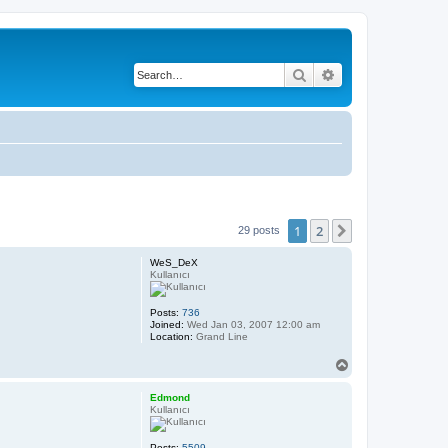
Search
Advanced search
1
2
Next
29 posts
WeS_DeX
Kullanıcı
Posts:
736
Joined:
Wed Jan 03, 2007 12:00 am
Location:
Grand Line
T
o
p
Edmond
Kullanıcı
Posts:
5509