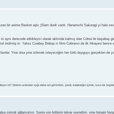
turan bir anime Basket aşkı )Slam dunk vardı. Hanamichi Sakuragi yi hala s
ki aynı derecede etkikleyici olarak aklımda kalmış olan Cobra ile başabaş gid
l örülmüş ki. Yalnız Cowboy Bebop ın filmi Cobranın da ilk hikayesi bence e
bunlar. Yine olsa yine izlemek isteyeceğim her türlü duyguyu gerçekten de yaş
leyici mi? Sislerin ardından ışığı daha net görürdüm, şimdi, kalabalığın içinde, koca bir boşlu
 salya sümük ağlamıştım. Sonra son bölümü tekrar seyrettim, yine hüngür hün