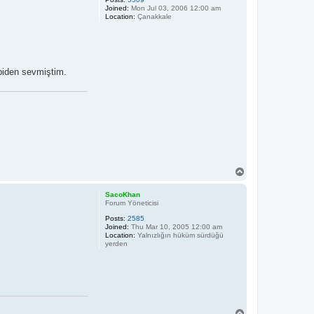
Joined:
Mon Jul 03, 2006 12:00 am
Location:
Çanakkale
biden sevmiştim.
T
o
p
SacoKhan
Forum Yöneticisi
Posts:
2585
Joined:
Thu Mar 10, 2005 12:00 am
Location:
Yalnızlığın hüküm sürdüğü
yerden
T