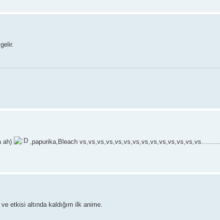
elir.
a ah)
,papurika,Bleach vs,vs,vs,vs,vs,vs,vs,vs,vs,vs,vs,vs,vs,vs.........
e etkisi altında kaldığım ilk anime.