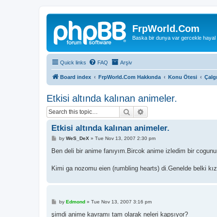
FrpWorld.Com
Baska bir dunya var gercekle hayal
Quick links
FAQ
Arşiv
Board index
FrpWorld.Com Hakkında
Konu Ötesi
Çalg
Etkisi altında kalınan animeler.
Search
Advanced search
Etkisi altında kalınan animeler.
P
by
WeS_DeX
»
Tue Nov 13, 2007 2:30 pm
o
s
Ben deli bir anime fanıyım.Bircok anime izledim bir cogunu
t
Kimi ga nozomu eien (rumbling hearts) di.Genelde belki kızlar
P
by
Edmond
»
Tue Nov 13, 2007 3:16 pm
o
s
şimdi anime kavramı tam olarak neleri kapsıyor?