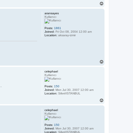
T
o
p
aransayes
Kullanıcı
Posts:
1861
Joined:
Fri Oct 08, 2004 12:00 am
Location:
aksaray-izmir
T
o
p
celephael
Kullanıcı
..
Posts:
150
Joined:
Mon Jul 30, 2007 12:00 am
Location:
Silivri/ISTANBUL
T
o
p
celephael
Kullanıcı
Posts:
150
Joined:
Mon Jul 30, 2007 12:00 am
Location:
Silivri/ISTANBUL