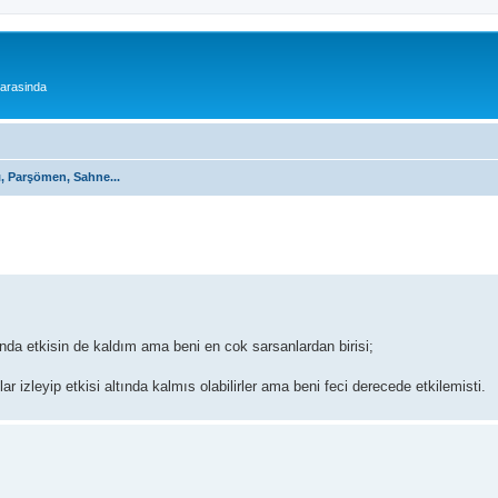
 arasinda
ı, Parşömen, Sahne...
nda etkisin de kaldım ama beni en cok sarsanlardan birisi;
 izleyip etkisi altında kalmıs olabilirler ama beni feci derecede etkilemisti.