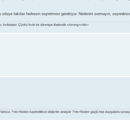
 siteye takılan herkesin seyretmesi gerekiyor. Nedenini sormayın, seyredince 
ısıltıdadır. Çünkü fısıltı bir tükenişin ifadesidir.</strong></div>
rksız ?<br>Neden kaybedilince değerler anlaşılır ?<br>Neden güçlü hep duygularla oynaş