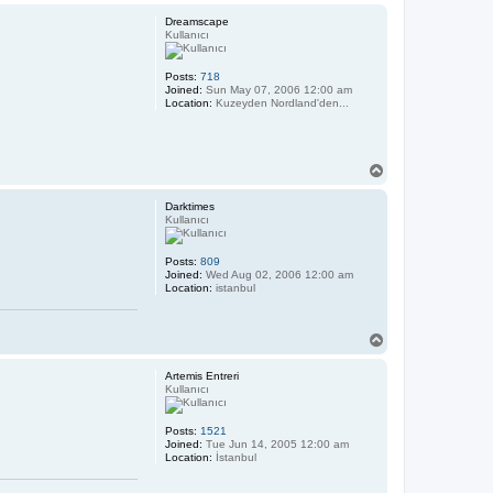
o
p
Dreamscape
Kullanıcı
Posts:
718
Joined:
Sun May 07, 2006 12:00 am
Location:
Kuzeyden Nordland'den...
T
o
p
Darktimes
Kullanıcı
Posts:
809
Joined:
Wed Aug 02, 2006 12:00 am
Location:
istanbul
T
o
p
Artemis Entreri
Kullanıcı
Posts:
1521
Joined:
Tue Jun 14, 2005 12:00 am
Location:
İstanbul