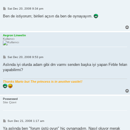
P
Sat Dec 20, 2008 9:34 pm
o
s
Ben de istiyorum; birileri açsın da ben de oynayayım.
t
Aegron Linwelin
Kullanıcı
P
Sat Dec 20, 2008 9:53 pm
o
s
Aslında iyi olurda adam gibi dm varmı senden başka iyi yapan Firble felan
t
yapabilirmi?
Thanks Mario but The princess is in another castle!!
Possessed
Site Çizeri
P
Sun Dec 21, 2008 1:17 am
o
s
Ya aslında ben "forum üstü oyun" hiç oynamadım. Nasıl oluyor merak