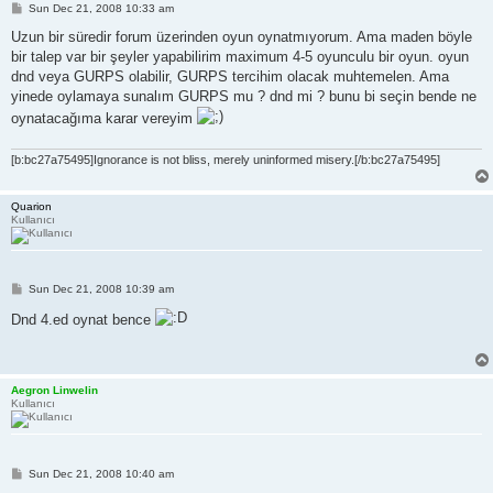
P
Sun Dec 21, 2008 10:33 am
o
s
Uzun bir süredir forum üzerinden oyun oynatmıyorum. Ama maden böyle
t
bir talep var bir şeyler yapabilirim maximum 4-5 oyunculu bir oyun. oyun
dnd veya GURPS olabilir, GURPS tercihim olacak muhtemelen. Ama
yinede oylamaya sunalım GURPS mu ? dnd mi ? bunu bi seçin bende ne
oynatacağıma karar vereyim
[b:bc27a75495]Ignorance is not bliss, merely uninformed misery.[/b:bc27a75495]
Quarion
Kullanıcı
P
Sun Dec 21, 2008 10:39 am
o
s
Dnd 4.ed oynat bence
t
Aegron Linwelin
Kullanıcı
P
Sun Dec 21, 2008 10:40 am
o