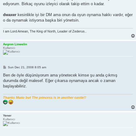
t
ediyorum. Birkaç oyunu izleyici olarak takip ettim o kadar.
dwaxer
kesinlikle iyi bir DM ama onun da oyun oynama hakkı vardır, eğer
o da oynamak istiyorsa başka biri yönetsin.
I am Lord Amean, The King of North, Leader of Zederus..
Aegron Linwelin
Kullanıcı
P
Sun Dec 21, 2008 8:05 am
o
s
Ben de öyle düşünüyorum ama yönetecek kimse şu anda çıkmış
t
durumda değil malesef. Eğer çıkarsa oynamaya ancak o zaman
başlayabiliriz.
Thanks Mario but The princess is in another castle!!
Yener
Kullanıcı