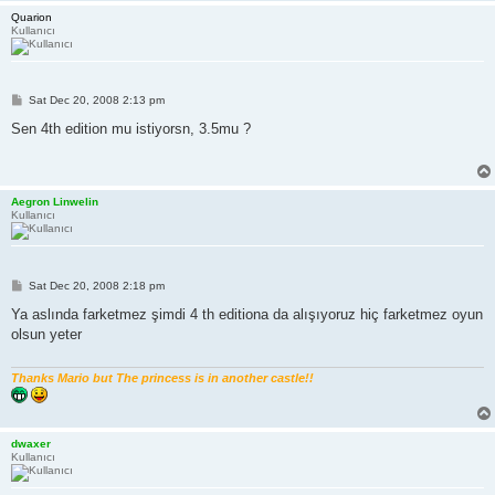
Quarion
Kullanıcı
P
Sat Dec 20, 2008 2:13 pm
o
s
Sen 4th edition mu istiyorsn, 3.5mu ?
t
Aegron Linwelin
Kullanıcı
P
Sat Dec 20, 2008 2:18 pm
o
s
Ya aslında farketmez şimdi 4 th editiona da alışıyoruz hiç farketmez oyun
t
olsun yeter
Thanks Mario but The princess is in another castle!!
dwaxer
Kullanıcı