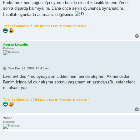
s
Farketmez ben çoğunluğa uyarım benide ekle 4-5 kişilik listene Yener
t
sonra dışarda kalmıyalım. Daha once senin oyununda oynamadım.
İnsallah oyunlarda acımasız değilsindir
Thanks Mario but The princess is in another castle!!
Aegron Linwelin
Kullanıcı
P
Sun Dec 21, 2008 10:41 am
o
s
Evet evt dnd 4 ed oynayalım cidden hem bende alışıhım Akmenosdan.
t
Benim içinde iyi olur alışma sorunu yaşamam en azından.(Bu sefer cleric
mi olsam ya)
Thanks Mario but The princess is in another castle!!
Yener
Kullanıcı