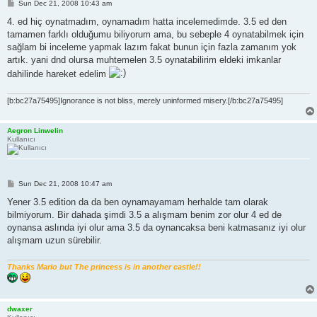
P
Sun Dec 21, 2008 10:43 am
o
s
4. ed hiç oynatmadım, oynamadım hatta incelemedimde. 3.5 ed den
t
tamamen farklı olduğumu biliyorum ama, bu sebeple 4 oynatabilmek için
sağlam bi inceleme yapmak lazım fakat bunun için fazla zamanım yok
artık. yani dnd olursa muhtemelen 3.5 oynatabilirim eldeki imkanlar
dahilinde hareket edelim
[b:bc27a75495]Ignorance is not bliss, merely uninformed misery.[/b:bc27a75495]
Aegron Linwelin
Kullanıcı
P
Sun Dec 21, 2008 10:47 am
o
s
Yener 3.5 edition da da ben oynamayamam herhalde tam olarak
t
bilmiyorum. Bir dahada şimdi 3.5 a alışmam benim zor olur 4 ed de
oynansa aslında iyi olur ama 3.5 da oynancaksa beni katmasanız iyi olur
alışmam uzun sürebilir.
Thanks Mario but The princess is in another castle!!
dwaxer