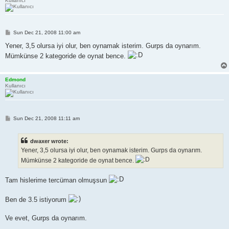
Kullanıcı
P
Sun Dec 21, 2008 11:00 am
o
s
Yener, 3,5 olursa iyi olur, ben oynamak isterim. Gurps da oynarım.
t
Mümkünse 2 kategoride de oynat bence.
Edmond
Kullanıcı
P
Sun Dec 21, 2008 11:11 am
o
s
t
dwaxer wrote:
Yener, 3,5 olursa iyi olur, ben oynamak isterim. Gurps da oynarım.
Mümkünse 2 kategoride de oynat bence.
Tam hislerime tercüman olmuşsun
Ben de 3.5 istiyorum
Ve evet, Gurps da oynarım.