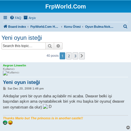
FrpWorld.Com
FAQ
Arşiv
S
Board index
FrpWorld.Com Hakkında
Konu Ötesi
Oyun Bulma Noktası
e
Yeni oyun isteği
a
Search
Advanced search
r
c
1
2
3
Next
40 posts
h
Aegron Linwelin
Kullanıcı
Yeni oyun isteği
P
Sat Dec 20, 2008 1:46 pm
o
s
Arkdaşlar yeni bir oyun daha açılabilir mi acaba. Dwaxer belki işi
t
başından aşkın ama oynatabilecek biri yok mu başka bir oyunu( dwaxer
sen oynatırsan da olur)
Thanks Mario but The princess is in another castle!!