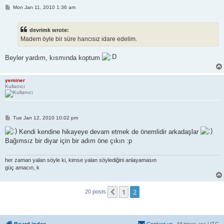
P
Mon Jan 11, 2010 1:36 am
o
s
t
devrimk wrote:
Madem öyle bir süre hancısız idare edelim.
Beyler yardım, kısmında koptum
yeminer
Kullanıcı
P
Tue Jan 12, 2010 10:02 pm
o
s
Kendi kendine hikayeye devam etmek de önemlidir arkadaşlar
t
Bağımsız bir diyar için bir adım öne çıkın :p
her zaman yalan söyle ki, kimse yalan söylediğini anlayamasın
güç amacın, k
1
2
Previous
20 posts