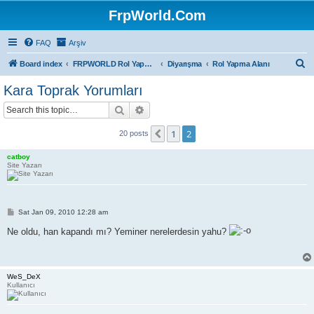
FrpWorld.Com
FAQ
Arşiv
S
Board index
FRPWORLD Rol Yapma Oyunları
Diyarışma
Rol Yapma Alanı
e
Kara Toprak Yorumları
a
Search
Advanced search
r
c
1
2
Previous
20 posts
h
catboy
Site Yazarı
P
Sat Jan 09, 2010 12:28 am
o
s
Ne oldu, han kapandı mı? Yeminer nerelerdesin yahu?
t
WeS_DeX
Kullanıcı