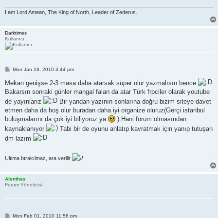
I am Lord Amean, The King of North, Leader of Zederus..
Darktimes
Kullanıcı
P
Mon Jan 18, 2010 4:44 pm
o
s
Mekan genişse 2-3 masa daha atarsak süper olur yazmalısın bence
t
Bakarsın sonraki günler mangal falan da atar Türk frpciler olarak youtube
de yayınlarız
Bir yandan yazının sonlarına doğru bizim siteye davet
etmen daha da hoş olur buradan daha iyi organize oluruz(Gerçi istanbul
buluşmalarını da çok iyi biliyoruz ya
).Hani forum olmasından
kaynaklanıyor
Tabi bir de oyunu anlatıp kavratmak için yanıp tutuşan
dm lazım
Ultima bırakılmaz, ara verilir
Alenthas
Forum Yöneticisi
P
Mon Feb 01, 2010 11:56 pm