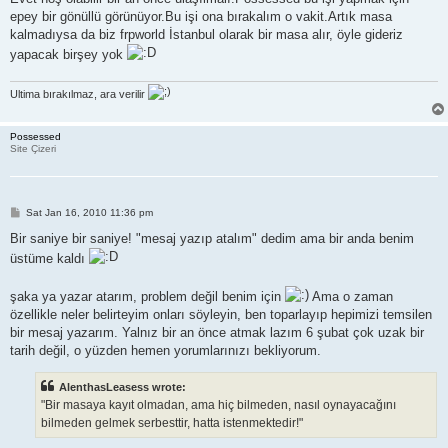
t
epey bir gönüllü görünüyor.Bu işi ona bırakalım o vakit.Artık masa
kalmadıysa da biz frpworld İstanbul olarak bir masa alır, öyle gideriz
yapacak birşey yok
Ultima bırakılmaz, ara verilir
Possessed
Site Çizeri
P
Sat Jan 16, 2010 11:36 pm
o
s
Bir saniye bir saniye! "mesaj yazıp atalım" dedim ama bir anda benim
t
üstüme kaldı
şaka ya yazar atarım, problem değil benim için
Ama o zaman
özellikle neler belirteyim onları söyleyin, ben toparlayıp hepimizi temsilen
bir mesaj yazarım. Yalnız bir an önce atmak lazım 6 şubat çok uzak bir
tarih değil, o yüzden hemen yorumlarınızı bekliyorum.
AlenthasLeasess wrote:
"Bir masaya kayıt olmadan, ama hiç bilmeden, nasıl oynayacağını
bilmeden gelmek serbesttir, hatta istenmektedir!"