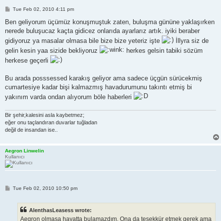
P
Tue Feb 02, 2010 4:11 pm
o
s
Ben geliyorum üçümüz konuşmuştuk zaten, buluşma gününe yaklaşırken
t
nerede buluşucaz kaçta gidicez onlarıda ayarlarız artık. iyiki beraber
gidiyoruz ya masalar olmasa bile bize bize yeteriz işte
İllyra siz de
gelin kesin yaa sizide bekliyoruz
herkes gelsin tabiki sözüm
herkese geçerli
Bu arada posssessed karakış geliyor ama sadece üçgün sürücekmiş
cumartesiye kadar bişi kalmazmış havadurumunu takıntı etmiş bi
yakınım varda ondan alıyorum böle haberleri
Bir şehir,kalesini asla kaybetmez;
eğer onu taçlandıran duvarlar tuğladan
değil de insandan ise..
Aegron Linwelin
Kullanıcı
P
Tue Feb 02, 2010 10:50 pm
o
s
t
AlenthasLeasess wrote:
Aegron olmasa hayatta bulamazdım. Ona da teşekkür etmek gerek ama