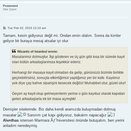
Possessed
Site Çizeri
P
Tue Feb 02, 2010 12:10 am
o
s
Tamam, kesin gidiyoruz değil mi. Ondan emin olalım. Sonra da kimler
t
geliyor bir buraya mesaj atsalar iyi olur.
Wizards of Istanbul wrote:
Masalarımız dolmuştur. İlgi gösteren ve üç gün gibi kısa bir sürede kayıt
olan bütün arkadaşlarımıza teşekkür ederiz.
Herhangi bir masaya kayıt olmadan da gelip, gününüzü bizimle birlikte
geçirebilirsiniz, sonuçta etkinliğimizi yaptığımız yer bir kafe. Kaydınız
yok diye çay kahve siparişini kesecek değiliz! Muhabbet olur, güzel olur!
Geçen ay kayıt olup gelmeyenlerin yerine o gün kayıtsız olarak kapıdan
gelen arkadaşlarla ek bir masa açmıştık!
Demişler sitelerinde. Biz daha kendi aramızda buluşmadan dolmuş
masalar
Sanırım çat kapı gidiyoruz, bakalım napacağız
Alenthas
istersen Marmara Ãƒ?niversitesi önünde buluşalım, ben yerini
anladım neredeymiş.