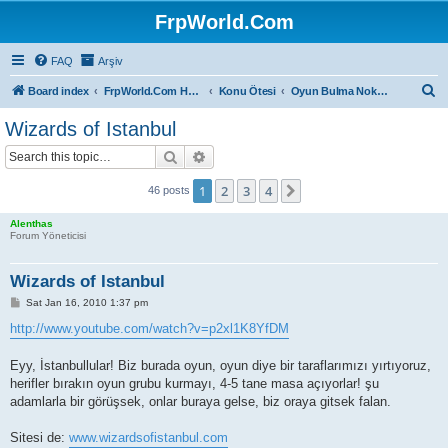
FrpWorld.Com
FAQ
Arşiv
S
Board index
FrpWorld.Com Hakkında
Konu Ötesi
Oyun Bulma Noktası
e
Wizards of Istanbul
a
Search
Advanced search
r
c
1
2
3
4
Next
46 posts
h
Alenthas
Forum Yöneticisi
Wizards of Istanbul
P
Sat Jan 16, 2010 1:37 pm
o
s
http://www.youtube.com/watch?v=p2xl1K8YfDM
t
Eyy, İstanbullular! Biz burada oyun, oyun diye bir taraflarımızı yırtıyoruz,
herifler bırakın oyun grubu kurmayı, 4-5 tane masa açıyorlar! şu
adamlarla bir görüşsek, onlar buraya gelse, biz oraya gitsek falan.
Sitesi de:
www.wizardsofistanbul.com