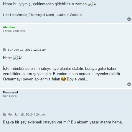
Hmm bu iyiymiş, çekinmeden gidebiliriz o zaman
I am Lord Amean, The King of North, Leader of Zederus..
Alenthas
Forum Yöneticisi
P
Sun Jan 17, 2010 12:02 am
o
s
Hehe
t
İşte mümkünse bizim siteye üye olanlar olabilir, buraya gelip haber
verebilirler ekstra şeyler için. Buradan masa açmak isteyenler olabilir.
Oynatmayı seven abilerimiz falan
Böyle yani...
Possessed
Site Çizeri
P
Mon Jan 18, 2010 4:24 pm
o
s
Başka bir şey eklemek isteyen var mı? Bu akşam yazar atarım herhal.
t