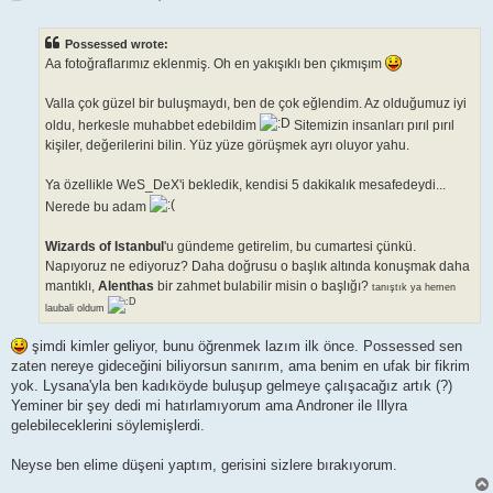
o
s
t
Possessed wrote:
Aa fotoğraflarımız eklenmiş. Oh en yakışıklı ben çıkmışım
Valla çok güzel bir buluşmaydı, ben de çok eğlendim. Az olduğumuz iyi
oldu, herkesle muhabbet edebildim
Sitemizin insanları pırıl pırıl
kişiler, değerilerini bilin. Yüz yüze görüşmek ayrı oluyor yahu.
Ya özellikle WeS_DeX'i bekledik, kendisi 5 dakikalık mesafedeydi...
Nerede bu adam
Wizards of Istanbul
'u gündeme getirelim, bu cumartesi çünkü.
Napıyoruz ne ediyoruz? Daha doğrusu o başlık altında konuşmak daha
mantıklı,
Alenthas
bir zahmet bulabilir misin o başlığı?
tanıştık ya hemen
laubali oldum
şimdi kimler geliyor, bunu öğrenmek lazım ilk önce. Possessed sen
zaten nereye gideceğini biliyorsun sanırım, ama benim en ufak bir fikrim
yok. Lysana'yla ben kadıköyde buluşup gelmeye çalışacağız artık (?)
Yeminer bir şey dedi mi hatırlamıyorum ama Androner ile Illyra
gelebileceklerini söylemişlerdi.
Neyse ben elime düşeni yaptım, gerisini sizlere bırakıyorum.