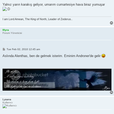
Yalnız yarın karakış geliyor, umarım cumartesiye hava biraz yumuşar
I am Lord Amean, The King of North, Leader of Zederus..
Illyra
Forum Yöneticisi
P
Tue Feb 02, 2010 12:45 am
o
s
Aslında Alenthas, ben de gelmek isterim. Eminim Androner'de gelir
t
Lysana
Kullanıcı