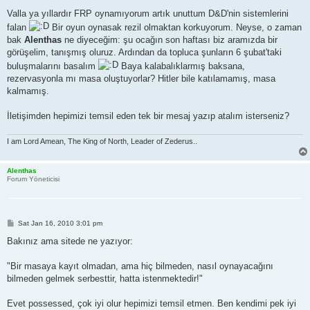
Valla ya yıllardır FRP oynamıyorum artık unuttum D&D'nin sistemlerini
falan
Bir oyun oynasak rezil olmaktan korkuyorum. Neyse, o zaman
bak
Alenthas
ne diyeceğim: şu ocağın son haftası biz aramızda bir
görüşelim, tanışmış oluruz. Ardından da topluca şunların 6 şubat'taki
buluşmalarını basalım
Baya kalabalıklarmış baksana,
rezervasyonla mı masa oluştuyorlar? Hitler bile katılamamış, masa
kalmamış.
İletişimden hepimizi temsil eden tek bir mesaj yazıp atalım isterseniz?
I am Lord Amean, The King of North, Leader of Zederus..
Alenthas
Forum Yöneticisi
P
Sat Jan 16, 2010 3:01 pm
o
s
Bakınız ama sitede ne yazıyor:
t
"Bir masaya kayıt olmadan, ama hiç bilmeden, nasıl oynayacağını
bilmeden gelmek serbesttir, hatta istenmektedir!"
Evet possessed, çok iyi olur hepimizi temsil etmen. Ben kendimi pek iyi