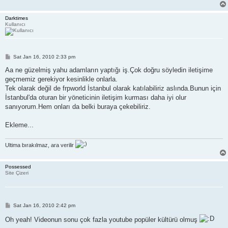
Darktimes
Kullanıcı
P
Sat Jan 16, 2010 2:33 pm
o
s
Aa ne güzelmiş yahu adamların yaptığı iş.Çok doğru söyledin iletişime
t
geçmemiz gerekiyor kesinlikle onlarla.
Tek olarak değil de frpworld İstanbul olarak katılabiliriz aslında.Bunun için
İstanbul'da oturan bir yöneticinin iletişim kurması daha iyi olur
sanıyorum.Hem onları da belki buraya çekebiliriz.
Ekleme...
Ultima bırakılmaz, ara verilir
Possessed
Site Çizeri
P
Sat Jan 16, 2010 2:42 pm
o
s
Oh yeah! Videonun sonu çok fazla youtube popüler kültürü olmuş
t