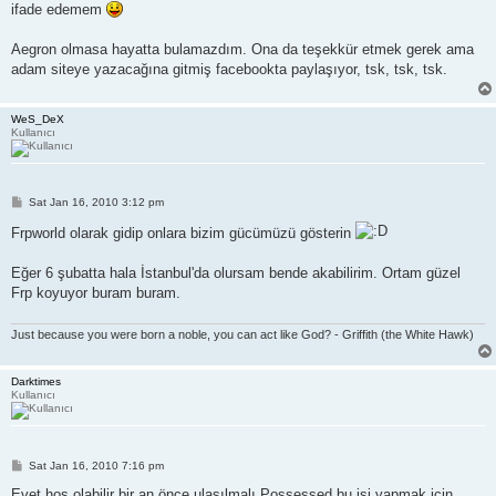
ifade edemem
Aegron olmasa hayatta bulamazdım. Ona da teşekkür etmek gerek ama
adam siteye yazacağına gitmiş facebookta paylaşıyor, tsk, tsk, tsk.
WeS_DeX
Kullanıcı
P
Sat Jan 16, 2010 3:12 pm
o
s
Frpworld olarak gidip onlara bizim gücümüzü gösterin
t
Eğer 6 şubatta hala İstanbul'da olursam bende akabilirim. Ortam güzel
Frp koyuyor buram buram.
Just because you were born a noble, you can act like God? - Griffith (the White Hawk)
Darktimes
Kullanıcı
P
Sat Jan 16, 2010 7:16 pm
o
s
Evet hoş olabilir bir an önce ulaşılmalı.Possessed bu işi yapmak için