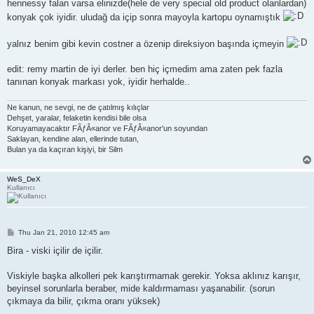
s
hennessy falan varsa elinizde(hele de very special old product olanlardan)
t
konyak çok iyidir. uludağ da içip sonra mayoyla kartopu oynamıştık
yalnız benim gibi kevin costner a özenip direksiyon başında içmeyin
edit: remy martin de iyi derler. ben hiç içmedim ama zaten pek fazla
tanınan konyak markası yok, iyidir herhalde..
Ne kanun, ne sevgi, ne de çatılmış kılıçlar
Dehşet, yaralar, felaketin kendisi bile olsa
Koruyamayacaktır FÃƒÂ«anor ve FÃƒÂ«anor'un soyundan
Saklayan, kendine alan, ellerinde tutan,
Bulan ya da kaçıran kişiyi, bir Silm
WeS_DeX
Kullanıcı
P
Thu Jan 21, 2010 12:45 am
o
s
Bira - viski içilir de içilir.
t
Viskiyle başka alkolleri pek karıştırmamak gerekir. Yoksa aklınız karışır,
beyinsel sorunlarla beraber, mide kaldırmaması yaşanabilir. (sorun
çıkmaya da bilir, çıkma oranı yüksek)