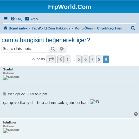
FrpWorld.Com
FAQ
Arşiv
S
Board index
FrpWorld.Com Hakkında
Konu Ötesi
Cilveli Keçi Hanı
e
camia hangisini beğenerek içer?
a
Search
Advanced search
r
c
Page
9
of
9
1
5
6
7
8
9
Previous
127 posts
…
h
Starfell
Kullanıcı
P
Wed Apr 22, 2009 5:35 pm
o
s
şarap vodka iyidir. Bira adamı çok işetir be hacı
t
lightflarer
Kullanıcı