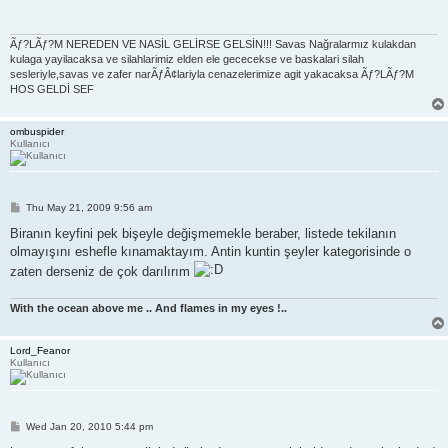
Ãƒ?LÃƒ?M NEREDEN VE NASİL GELİRSE GELSİN!!! Savas Nağralarmız kulakdan
kulaga yayilacaksa ve silahlarimiz elden ele gececekse ve baskalari silah
sesleriyle,savas ve zafer narÃƒÂ¢lariyla cenazelerimize agit yakacaksa Ãƒ?LÃƒ?M
HOS GELDİ SEF
ombuspider
Kullanıcı
P
Thu May 21, 2009 9:56 am
o
s
Biranın keyfini pek bişeyle değişmemekle beraber, listede tekilanın
t
olmayışını eshefle kınamaktayım. Antin kuntin şeyler kategorisinde o
zaten derseniz de çok darılırım
With the ocean above me .. And flames in my eyes !..
Lord_Feanor
Kullanıcı
P
Wed Jan 20, 2010 5:44 pm
o