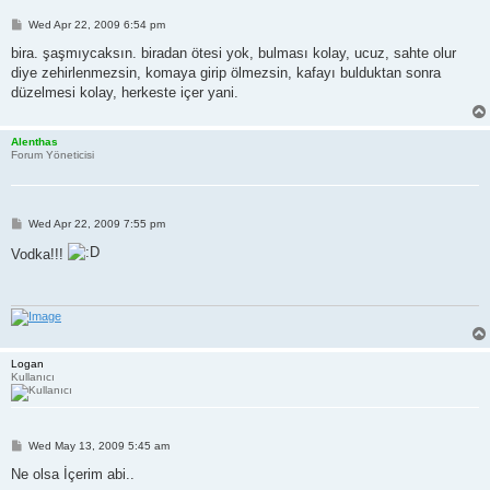
P
Wed Apr 22, 2009 6:54 pm
o
s
bira. şaşmıycaksın. biradan ötesi yok, bulması kolay, ucuz, sahte olur
t
diye zehirlenmezsin, komaya girip ölmezsin, kafayı bulduktan sonra
düzelmesi kolay, herkeste içer yani.
Alenthas
Forum Yöneticisi
P
Wed Apr 22, 2009 7:55 pm
o
s
Vodka!!!
t
Logan
Kullanıcı
P
Wed May 13, 2009 5:45 am
o
s
Ne olsa İçerim abi..
t