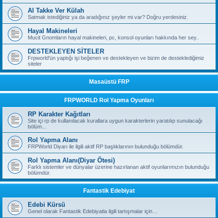
Al Takke Ver Külah
Satmak istediğiniz ya da aradığınız şeyler mi var? Doğru yerdesiniz.
Hayal Makineleri
Mucit Gnomların hayal makineleri, pc, konsol oyunları hakkında her sey..
DESTEKLEYEN SİTELER
Frpworld'ün yaptığı işi beğenen ve destekleyen ve bizim de desteklediğimiz
siteler
Masaüstü FRP
FRPWORLD Rol Yapma Oyunları
RP Karakter Kağıtları
Site içi rp de kullanılacak kurallara uygun karakterlerin yaratılıp sunulacağı
bölüm...
Rol Yapma Alanı
FRPWorld Diyarı ile ilgili aktif RP başlıklarının bulunduğu bölümdür.
Rol Yapma Alanı(Diyar Ötesi)
Farklı sistemler ve dünyalar üzerine hazırlanan aktif oyunlarımızın bulunduğu
bölümdür.
Fantastik Edebiyat
Edebi Kürsü
Genel olarak Fantastik Edebiyatla ilgili tartışmalar için…