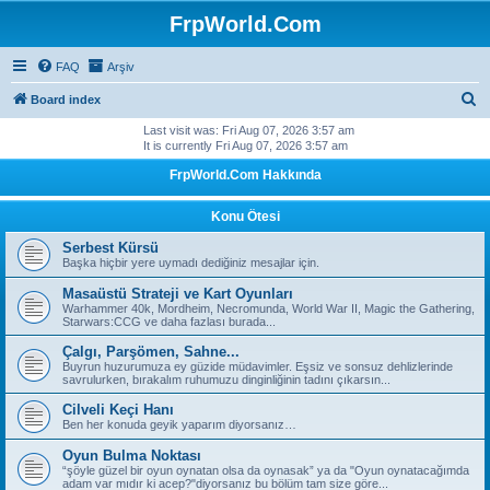
FrpWorld.Com
FAQ
Arşiv
S
Board index
e
Last visit was: Fri Aug 07, 2026 3:57 am
It is currently Fri Aug 07, 2026 3:57 am
a
FrpWorld.Com Hakkında
r
c
Konu Ötesi
h
Serbest Kürsü
Başka hiçbir yere uymadı dediğiniz mesajlar için.
Masaüstü Strateji ve Kart Oyunları
Warhammer 40k, Mordheim, Necromunda, World War II, Magic the Gathering,
Starwars:CCG ve daha fazlası burada...
Çalgı, Parşömen, Sahne...
Buyrun huzurumuza ey güzide müdavimler. Eşsiz ve sonsuz dehlizlerinde
savrulurken, bırakalım ruhumuzu dinginliğinin tadını çıkarsın...
Cilveli Keçi Hanı
Ben her konuda geyik yaparım diyorsanız…
Oyun Bulma Noktası
“şöyle güzel bir oyun oynatan olsa da oynasak” ya da "Oyun oynatacağımda
adam var mıdır ki acep?"diyorsanız bu bölüm tam size göre...