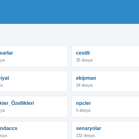
varlar
cesitli
sya
35 dosya
iyat
ekipman
ya
34 dosya
ter_Özellikleri
npcler
sya
5 dosya
andaccs
senaryolar
osya
232 dosya