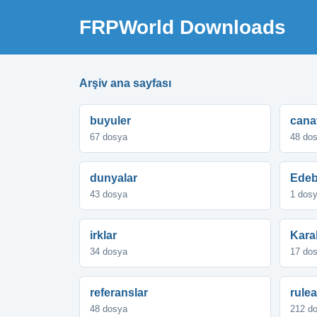
FRPWorld Downloads
Arşiv ana sayfası
buyuler
cana
67 dosya
48 do
dunyalar
Edeb
43 dosya
1 dos
irklar
Karak
34 dosya
17 do
referanslar
rule
48 dosya
212 d