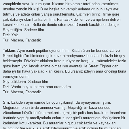
vampirlerin soyu kurumuştur. Kızının bir vampir tarafından kaçırılması
üzerine zengin bir kişi D ve başka bir vampir avlama grubunu ayrı ayrı
tutmuş ve adeta onları yarışa sürüklemiştir. Çizimleri birinci filme göre
çok daha iyi olan harika bir film. Fantastik delileri ve vampirlerin delileri
kesinlikle izlesin. Belki de ileride sitemizde D isimli karakterler dolaşır
Seyrettiğim: Sadece film
Dizi: Yok
Tür: Macera, Fantastik
Tekken:
Aynı isimli popüler oyunun filmi. Kısa süren bir konusu var ve
Street fighter"ın filminden çok zevk almadıysanız bundan da fazla bir şey
beklemeyin. Dövüşler oldukça kısa sürüyor ve karşılıklı mücadeleler fazla
göze batmıyor. Ancak anime olmasının avantajı ile Street Fighter dan
daha iyi bir hava yakaladıkları kesin. Bulursanız izleyin ama önceliği buna
vermeyin derim
Seyrettiklerim: Sadece film
Dizi: Vardır büyük ihtimal ama aramadım
Tür: Macera, Fantastik
Sin:
Eskiden aynı isimde bir oyun çıkmıştı da oynayamamıştım.
Meğersem onun birde animesi varmış. Geçirdiği bir kaza sonucu
vücudunun büyük bölümü mekanikleşmiş bir polis baş karakter. İnsanların
üstünde yaptığı ameliyatlarla onları süper güçlü mutantlara dönüştüren bir
kadından kötü karakter. Bu mutanların gücü çok fazla ve kaynakları
bilinmiyor (ne var ki siz artık biliyorsunuz) ve artık polisin bu mutantları