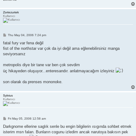
Zortezurtek
Kullanıcı
P
Thu May 04, 2006 7:24 pm
o
s
fatal fury var fena değil
t
fist of the northstar var çok da iyi değil ama eğlenebilirsiniz manga
seviyorsanız
metropolis diye bir tane var ben çok sevdim
üç hikayeden oluşuyor...enteresandır. anlatmayacağım izleyiniz
son olarak da prenses mononoke.
Sylvius
Kullanıcı
P
Fri May 05, 2006 12:58 am
o
s
Darkgnome ellerine saglık senle bu engin bilgilerin ısıgında sohbet etmek
t
isterim msn falan. Bunların cogunu izledim ancak narutoya bakısın pek