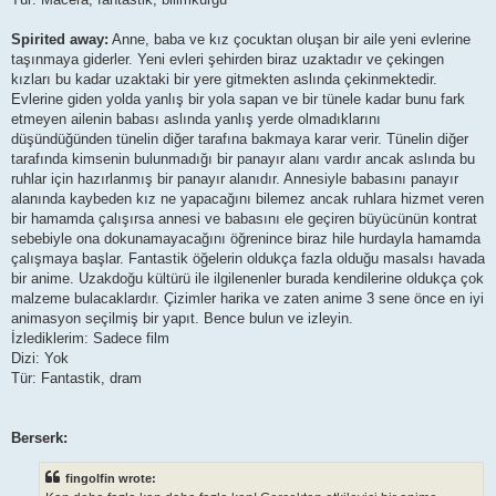
Spirited away:
Anne, baba ve kız çocuktan oluşan bir aile yeni evlerine
taşınmaya giderler. Yeni evleri şehirden biraz uzaktadır ve çekingen
kızları bu kadar uzaktaki bir yere gitmekten aslında çekinmektedir.
Evlerine giden yolda yanlış bir yola sapan ve bir tünele kadar bunu fark
etmeyen ailenin babası aslında yanlış yerde olmadıklarını
düşündüğünden tünelin diğer tarafına bakmaya karar verir. Tünelin diğer
tarafında kimsenin bulunmadığı bir panayır alanı vardır ancak aslında bu
ruhlar için hazırlanmış bir panayır alanıdır. Annesiyle babasını panayır
alanında kaybeden kız ne yapacağını bilemez ancak ruhlara hizmet veren
bir hamamda çalışırsa annesi ve babasını ele geçiren büyücünün kontrat
sebebiyle ona dokunamayacağını öğrenince biraz hile hurdayla hamamda
çalışmaya başlar. Fantastik öğelerin oldukça fazla olduğu masalsı havada
bir anime. Uzakdoğu kültürü ile ilgilenenler burada kendilerine oldukça çok
malzeme bulacaklardır. Çizimler harika ve zaten anime 3 sene önce en iyi
animasyon seçilmiş bir yapıt. Bence bulun ve izleyin.
İzlediklerim: Sadece film
Dizi: Yok
Tür: Fantastik, dram
Berserk:
fingolfin wrote: