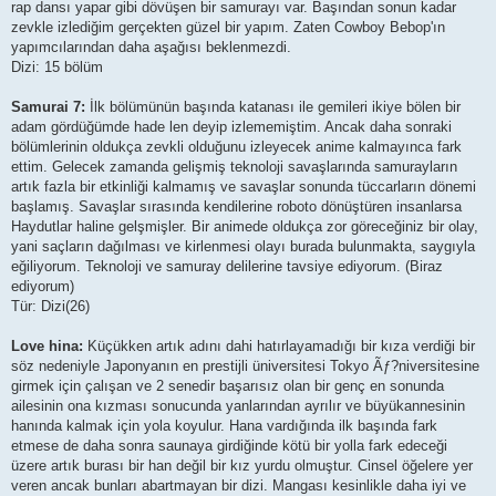
rap dansı yapar gibi dövüşen bir samurayı var. Başından sonun kadar
zevkle izlediğim gerçekten güzel bir yapım. Zaten Cowboy Bebop'ın
yapımcılarından daha aşağısı beklenmezdi.
Dizi: 15 bölüm
Samurai 7:
İlk bölümünün başında katanası ile gemileri ikiye bölen bir
adam gördüğümde hade len deyip izlememiştim. Ancak daha sonraki
bölümlerinin oldukça zevkli olduğunu izleyecek anime kalmayınca fark
ettim. Gelecek zamanda gelişmiş teknoloji savaşlarında samurayların
artık fazla bir etkinliği kalmamış ve savaşlar sonunda tüccarların dönemi
başlamış. Savaşlar sırasında kendilerine roboto dönüştüren insanlarsa
Haydutlar haline gelşmişler. Bir animede oldukça zor göreceğiniz bir olay,
yani saçların dağılması ve kirlenmesi olayı burada bulunmakta, saygıyla
eğiliyorum. Teknoloji ve samuray delilerine tavsiye ediyorum. (Biraz
ediyorum)
Tür: Dizi(26)
Love hina:
Küçükken artık adını dahi hatırlayamadığı bir kıza verdiği bir
söz nedeniyle Japonyanın en prestijli üniversitesi Tokyo Ãƒ?niversitesine
girmek için çalışan ve 2 senedir başarısız olan bir genç en sonunda
ailesinin ona kızması sonucunda yanlarından ayrılır ve büyükannesinin
hanında kalmak için yola koyulur. Hana vardığında ilk başında fark
etmese de daha sonra saunaya girdiğinde kötü bir yolla fark edeceği
üzere artık burası bir han değil bir kız yurdu olmuştur. Cinsel öğelere yer
veren ancak bunları abartmayan bir dizi. Mangası kesinlikle daha iyi ve