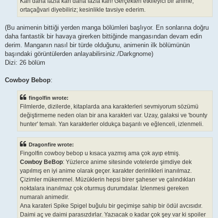
Kan daha fazla kan daha fazla kan! Gerçekten etkileyici bir anime,
ortaçağvari diyebiliriz; kesinlikle tavsiye ederim.
(Bu animenin bittiği yerden manga bölümleri başlıyor. En sonlarına doğru
daha fantastik bir havaya girerken bittiğinde mangasından devam edin
derim. Manganın nasıl bir türde olduğunu, animenin ilk bölümünün
başındaki görüntülerden anlayabilirsiniz./Darkgnome)
Dizi: 26 bölüm
Cowboy Bebop
:
fingolfin wrote:
Filmlerde, dizilerde, kitaplarda ana karakterleri sevmiyorum sözümü
değiştirmeme neden olan bir ana karakteri var. Uzay, galaksi ve 'bounty
hunter' temalı. Yan karakterler oldukça başarılı ve eğlenceli, izlenmeli.
Dragonfire wrote:
Fingolfin cowboy bebop u kısaca yazmış ama çok ayıp etmiş.
Cowboy BeBop
: Yüzlerce anime sitesinde votelerde şimdiye dek
yapılmış en iyi anime olarak geçer. karakter derinlikleri inanılmaz.
Çizimler mükemmel. Müzüklerin hepsi birer şaheser ve çalındıkları
noktalara inanılmaz çok oturmuş durumdalar. İzlenmesi gereken
numaralı animedir.
Ana karateri Spike Spigel buğulu bir geçimişe sahip bir ödül avcısıdır.
Daimi aç ve daimi parasızdırlar. Yazıacak o kadar çok şey var ki spoiler