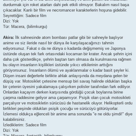
durdurmak için roket atarları dahi pek etkili olmuyor. Bakalım nasıl başa
çıkacaklar. Kanlı bir film ve necromancer karakterlerin hoşuna gidebilir.
Seyrettiğim: Sadece film
Dizi: Yok
Tür: Macera, (bilimkurgu)
Akira:
İlk sahnesinde atom bombası patlar gibi bir sahneyle başlıyor
anime ve siz ileride nasıl bir dünya ile karşılaşacağınızı tahmin
ediyorsunuz. Fakat o da ne dünya o kadarda değişmemiş ve Japonya
üstünde oluşan tek fark ortasındaki kocaman bir krater. Ancak şehrin içini
daha çok gösterdikçe, şehrin baştan tam olmasa da kurulmasına rağmen
bu olayın insanların kişilikleri üstünde yıkıcı etkilerinin arttığını
görüyorsunuz. İnsanların ölümü ve ayaklanmalar o kadar basit şeyler ki.
Düşen insani değerlerle birlikte ahlak anlayışında da meydana gelen bir
düşüş var. Motosiklet çetesine mensup biri savaş halinde oldukları başka
bir çetenin üyesini yakalamaya çalışırken polisler tarafından fark ediliyor.
Onlardan kaçayım derken karşısında gördüğü çocuk boylarına birine
çarpma raddesine geliyor ama çarpamıyor. Psişik olan çocuk motosikleti
parçalıyor ve motosikletin sürücüsü de hastanelik oluyor. Helikopterli ordu
birlikleri peşinde oldukları psişik çocuğu ve sürücüyü götürüyorlar.
İzlemesi oldukça eğlenceli bir anime ama sonunda "e ne oldu şimdi!" diye
kalabilirsiniz.
İzlediklerim: Sadece film
Dizi: Yok
Tür: Macera, fantastik, bilimkurgu