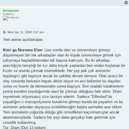
Darkgnome
Kullanıcı
P
Wed Jan 11, 2006 2:47 pm
o
s
Yeni anime açıklamaları.
t
Kimi ga Nozomu Eien:
Lise sonda olan ve üniversiteye girmeyi
düşünmeyen biri tek arkadaşları olan iki kişide üniversiteye girmek için
çalışmaya başladıklarından tek başına kalmıştır. Bu iki arkadaşı
aracılığıyla tanıştığı bir kız daha küçük yaşlardan beri ondan hoşlanan bir
kızdır ve onunla çıkmak istemektedir. Her şey pek çok animenin
başlangıcı gibi başlıyor ancak bu şekilde devam etmiyor. Olan üzücü bir
olay sonunda herkesin hayatı altüst oluyor ve asıl bölümler bu olaydan
sonra ve lisenin de bitmesinden sonra başlıyor. Ben oradaki karakterlerin
yerine kendimi koyduğumda nasıl bir çıkmaz olduğunu fark ettim. Dram
seyretmek istiyorsanız size tavsiye ederim. Sadece "Elfenlied"da
yaşadığım o mazoşistçesine bunalıma girmeyi bunda da yaşadım ve bu
animenin ardından doyasıya üzülebileceğim başka animeleri arar oldum.
Yeni animelerin çoğunda olduğu gibi cinsellikten kaçınmamışlar ancak
abartmamışlarda. Sadece her şeyi daha gerçekçi hale getirmek için
cinsellik kullanılmış.
Tür: Dram (Dizi 13 bölüm)