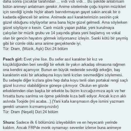
daha sonra çocuklar tarafından ... vıdı vıdı vıdı... Bu şekilde anlatırsam
bütün animeyi anlatmam gerekir. Anime sitelerinde çoğu kişinin müzikleri
için sevdiği içinde hiçbir abartı barındırmayan gayet sakin ancak bir o
kadarda eğlenceli bir anime. Animede asıl karakterimizin sesinin çok
güzel olduğunu söylüyorlar ama bana hiçte güzel gelmedi. Ama söylerken
güzel söylüyor o kesin. Canlı müzik yapan publar, yeni kurulmaya
çalışılan bir müzik grubu ve 14 yaşında gitara yeni başlamış ve vokal
olan bir gencin hayatını görmek istiyorsanız izleyin. Sanki kötü bir şeymiş
gibi bir cümle oldu ama anime gerçektende iyi.
Tür: Dram, (Müzik, Aşk) Dizi:24 bölüm
Peach girl:
Evet yine lise. Bu sefer asıl karakter bir kız ve
küçüklüğünden beri sevdiği bir erkek ile yakın arkadaş olmasına rağmen
ona kendini açamıyor. Bunun en büyük nedenide sevdiği erkeğin, baş
karakterin eski bir arkadaşına koyu tenli kızları sevmediğini söylemesi.
Bu sebeple diğer kızlara göre hep daha koyu tenli olan portakal rengi saçlı
güzel kızımız olabildiğince güneşe çıkmıyor. Okulun en gözde
erkeklerinden olan başka bir erkekte bu bizim kızcağızımıza aşık ve her
fırsatta bunu sarılma ve öpme şeklinde kıza belli ediyor. Ancak kızın aklı
aslında Toojide (mi acaba...).(Yani kafa karışmasın diye ismini yazmam
gerekti umarım kızmamışınızdır)
Tür: Dram (Neşeli) Dizi:24 bölüm
Shura:
Sadece ilk 6 bölümünü izleyebildim ve en heyecanlı yerinde
kaldım. Ancak FRPde monk oynamayı sevenler izlerse buna animeye