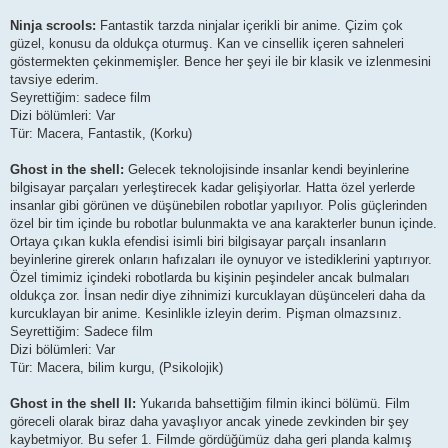
Ninja scrools:
Fantastik tarzda ninjalar içerikli bir anime. Çizim çok
güzel, konusu da oldukça oturmuş. Kan ve cinsellik içeren sahneleri
göstermekten çekinmemişler. Bence her şeyi ile bir klasik ve izlenmesini
tavsiye ederim.
Seyrettiğim: sadece film
Dizi bölümleri: Var
Tür: Macera, Fantastik, (Korku)
Ghost in the shell:
Gelecek teknolojisinde insanlar kendi beyinlerine
bilgisayar parçaları yerleştirecek kadar gelişiyorlar. Hatta özel yerlerde
insanlar gibi görünen ve düşünebilen robotlar yapılıyor. Polis güçlerinden
özel bir tim içinde bu robotlar bulunmakta ve ana karakterler bunun içinde.
Ortaya çıkan kukla efendisi isimli biri bilgisayar parçalı insanların
beyinlerine girerek onların hafızaları ile oynuyor ve istediklerini yaptırıyor.
Özel timimiz içindeki robotlarda bu kişinin peşindeler ancak bulmaları
oldukça zor. İnsan nedir diye zihnimizi kurcuklayan düşünceleri daha da
kurcuklayan bir anime. Kesinlikle izleyin derim. Pişman olmazsınız.
Seyrettiğim: Sadece film
Dizi bölümleri: Var
Tür: Macera, bilim kurgu, (Psikolojik)
Ghost in the shell II:
Yukarıda bahsettiğim filmin ikinci bölümü. Film
göreceli olarak biraz daha yavaşlıyor ancak yinede zevkinden bir şey
kaybetmiyor. Bu sefer 1. Filmde gördüğümüz daha geri planda kalmış