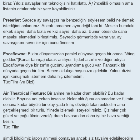
biraz Yıldız savaşlarının teknolojisini hatırlattı. Ãƒ?ncelikli olmasın ama
listenin ortalarında bir yere koyabilirsiniz.
Preteriar:
Sadece ay savaşçısına benzediğini söylesem belki ne demek
istediğimi anlarsınız. Ancak tamamen aynı değil tabi ki. Mesela buradaki
erkek sayısı daha fazla ve kız sayısı daha az. Bunun ötesinde daha
masalsı elemetleri birleştirmiş. Seyredip görmenizde yarar var. ay
savaşçısını sevenler için bunu öneririm.
Escaflowne:
Bizim dünyamızdan paralel dünyaya geçen bir orada "Wing
goddes"(Kanat tanrıça) olarak anılıyor. Ejderha zırhı ve diğer adıyla
Escaflowne diye bir zırfın gücünü uyandırma gücü var. Fantastik bir
dünyada geçen bir film. Bence oldukça hoşunuza gidebilir. Yalnız dizisi
için konuşmak istemem daha hiç izlemedim.
Tür:Film (ve Dizi)
Air Theatrical Feature:
Bir anime ne kadar dram olabilir? Bu kadar
olabilir. Boyuna acı çeken insanlar. Neler olduğunu anlamadım ve f,ilmin
sonuna kadar büyülü bir olay yada kılıç dövüşü falan bekledim ama
gerçekleşmedi bir türlü. Yinede izlemek isteyebilirsiniz. Çizimler çok
güzel ve çoğu filmin verdiği dram havasından daha iyi bir hava verdiği
kesin.
Tür: Film
şimdi bildiğimiz japon animesi oomayan ancak siz tavsiye edebileceğim