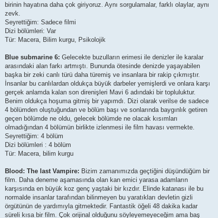
birinin hayatına daha çok giriyoruz. Aynı sorgulamalar, farklı olaylar, aynı
zevk.
Seyrettiğim: Sadece filmi
Dizi bölümleri: Var
Tür: Macera, Bilim kurgu, Psikolojik
Blue submarine 6:
Gelecekte buzulların erimesi ile denizler ile karalar
arasındaki alan farkı artmıştı. Bununda ötesinde denizde yaşayabilen
başka bir zeki canlı türü daha türemiş ve insanlara bir rakip çıkmıştır.
İnsanlar bu canlılardan oldukça büyük darbeler yemişlerdi ve onlara karşı
gerçek anlamda kalan son direnişleri Mavi 6 adındaki bir topluluktur.
Benim oldukça hoşuma gitmiş bir yapımdı. Dizi olarak verilse de sadece
4 bölümden oluştuğundan ve bölüm başı ve sonlarında baygınlık getiren
geçen bölümde ne oldu, gelecek bölümde ne olacak kısımları
olmadığından 4 bölümün birlikte izlenmesi ile film havası vermekte.
Seyrettiğim: 4 bölüm
Dizi bölümleri : 4 bölüm
Tür: Macera, bilim kurgu
Blood: The last Vampire:
Bizim zamanımızda geçtiğini düşündüğüm bir
film. Daha deneme aşamasında olan kan emici yarasa adamların
karşısında en büyük koz genç yaştaki bir kızdır. Elinde katanası ile bu
normalde insanlar tarafından bilinmeyen bu yaratıkları devletin gizli
örgütünün de yardımıyla gitmektedir. Fantastik öğeli 48 dakika kadar
süreli kısa bir film. Çok orijinal olduğunu söyleyemeyeceğim ama baş