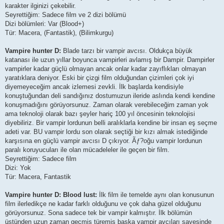
karakter ilginizi çekebilir.
Seyrettiğim: Sadece film ve 2 dizi bölümü
Dizi bölümleri: Var (Blood+)
Tür: Macera, (Fantastik), (Bilimkurgu)
Vampire hunter D:
Blade tarzı bir vampir avcısı. Oldukça büyük
katanası ile uzun yıllar boyunca vampirleri avlamış bir Dampir. Dampirler
vampirler kadar güçlü olmayan ancak onlar kadar zayıflıkları olmayan
yaratıklara deniyor. Eski bir çizgi film olduğundan çizimleri çok iyi
diyemeyeceğim ancak izlemesi zevkli. İlk başlarda kendisiyle
konuştuğundan deli sandığınız dostumuzun ileride aslında kendi kendine
konuşmadığını görüyorsunuz. Zaman olarak verebileceğim zaman yok
ama teknoloji olarak bazı şeyler hariç 100 yıl öncesinin teknolojisi
diyebiliriz. Bir vampir lordunun belli aralıklarla kendine bir insan eş seçme
adeti var. BU vampir lordu son olarak seçtiği bir kızı almak istediğinde
karşısına en güçlü vampir avcısı D çıkıyor. Ãƒ?oğu vampir lordunun
paralı koruyucuları ile olan mücadeleler ile geçen bir film.
Seyrettiğim: Sadece film
Dizi: Yok
Tür: Macera, Fantastik
Vampire hunter D: Blood lust:
İlk film ile temelde aynı olan konusunun
film ilerledikçe ne kadar farklı olduğunu ve çok daha güzel olduğunu
görüyorsunuz. Sona sadece tek bir vampir kalmıştır. İlk bölümün
üstünden uzun zaman geçmiş türemiş başka vampir avcıları sayesinde