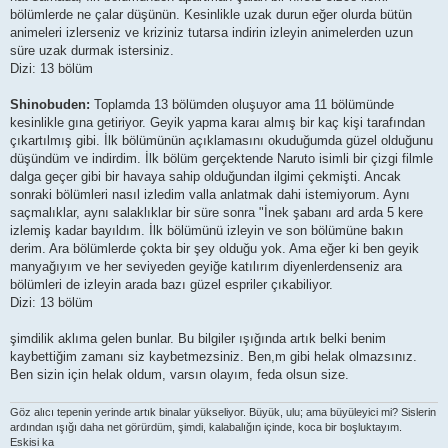
bölümlerde ne çalar düşünün. Kesinlikle uzak durun eğer olurda bütün
animeleri izlerseniz ve kriziniz tutarsa indirin izleyin animelerden uzun
süre uzak durmak istersiniz.
Dizi: 13 bölüm
Shinobuden:
Toplamda 13 bölümden oluşuyor ama 11 bölümünde
kesinlikle gına getiriyor. Geyik yapma karaı almış bir kaç kişi tarafından
çıkartılmış gibi. İlk bölümünün açıklamasını okuduğumda güzel olduğunu
düşündüm ve indirdim. İlk bölüm gerçektende Naruto isimli bir çizgi filmle
dalga geçer gibi bir havaya sahip olduğundan ilgimi çekmişti. Ancak
sonraki bölümleri nasıl izledim valla anlatmak dahi istemiyorum. Aynı
saçmalıklar, aynı salaklıklar bir süre sonra "İnek şabanı ard arda 5 kere
izlemiş kadar bayıldım. İlk bölümünü izleyin ve son bölümüne bakın
derim. Ara bölümlerde çokta bir şey olduğu yok. Ama eğer ki ben geyik
manyağıyım ve her seviyeden geyiğe katılırım diyenlerdenseniz ara
bölümleri de izleyin arada bazı güzel espriler çıkabiliyor.
Dizi: 13 bölüm
şimdilik aklıma gelen bunlar. Bu bilgiler ışığında artık belki benim
kaybettiğim zamanı siz kaybetmezsiniz. Ben,m gibi helak olmazsınız.
Ben sizin için helak oldum, varsın olayım, feda olsun size.
Göz alıcı tepenin yerinde artık binalar yükseliyor. Büyük, ulu; ama büyüleyici mi? Sislerin
ardından ışığı daha net görürdüm, şimdi, kalabalığın içinde, koca bir boşluktayım.
Eskisi ka