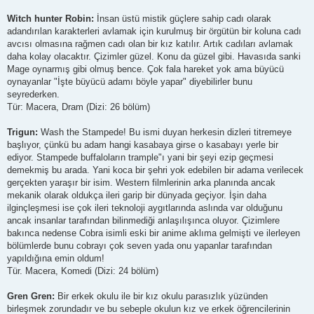
Witch hunter Robin:
İnsan üstü mistik güçlere sahip cadı olarak
adandırılan karakterleri avlamak için kurulmuş bir örgütün bir koluna cadı
avcısı olmasına rağmen cadı olan bir kız katılır. Artık cadıları avlamak
daha kolay olacaktır. Çizimler güzel. Konu da güzel gibi. Havasıda sanki
Mage oynarmış gibi olmuş bence. Çok fala hareket yok ama büyücü
oynayanlar "İşte büyücü adamı böyle yapar" diyebilirler bunu
seyrederken.
Tür: Macera, Dram (Dizi: 26 bölüm)
Trigun:
Wash the Stampede! Bu ismi duyan herkesin dizleri titremeye
başlıyor, çünkü bu adam hangi kasabaya girse o kasabayı yerle bir
ediyor. Stampede buffaloların trample"ı yani bir şeyi ezip geçmesi
demekmiş bu arada. Yani koca bir şehri yok edebilen bir adama verilecek
gerçekten yaraşır bir isim. Western filmlerinin arka planında ancak
mekanik olarak oldukça ileri garip bir dünyada geçiyor. İşin daha
ilginçleşmesi ise çok ileri teknoloji aygıtlarında aslında var olduğunu
ancak insanlar tarafından bilinmediği anlaşılışınca oluyor. Çizimlere
bakınca nedense Cobra isimli eski bir anime aklıma gelmişti ve ilerleyen
bölümlerde bunu cobrayı çok seven yada onu yapanlar tarafından
yapıldığına emin oldum!
Tür. Macera, Komedi (Dizi: 24 bölüm)
Gren Gren:
Bir erkek okulu ile bir kız okulu parasızlık yüzünden
birleşmek zorundadır ve bu sebeple okulun kız ve erkek öğrencilerinin