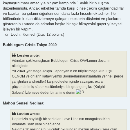
kaynaştırılması amacıyla bir yaz kampında 1 aylık bir buluşma
düzenlenmiştir. Ancak erkekler tamda karşı cinse çekim çağlarındadırlar
ve bazıları bu çekimi diğerlerinden daha fazla hissetmektedirler. Her
bölümünde kızları dikizlemeye çalışan erkeklerin düşlerini ve planlarını
gösteren bu sırada da arkadan başka bir aşk hikayesini gayet yüzeysel
işleyen bir yapım.
Tür: Ecchi, Komedi (Dizi: 12 bölüm.)
Bubblegum Crisis Tokyo 2040
:
Lessien wrote:
Adından çok konuşturan Bubblegum Crisis OAVlarının devamı
niteliginde
Yıl 2040 ,yer Mega-Tokyo. Japonyanın en büyük mega-kuruluşu
GENOM ve onların kafayı yemiş Boomerlarına(insanların yerine işlerde
çalıştırılan androidler) karşı gölgeler içinde savaşan, extra
güçlendirilmiş süper kostümleriyle bir grup genç kız (Knight
Sabers).İzlemeye değer bir anime derim
Mahou Sensei Negima
:
Lessien wrote:
Hepimizin bayıldığı bir seri olan Love Hina'nın mangakası Ken
Akamatsu'dan yeni bir eğlence...
Neigma 10 yaşında büyücülük okulundan mezun olmak üzere olan