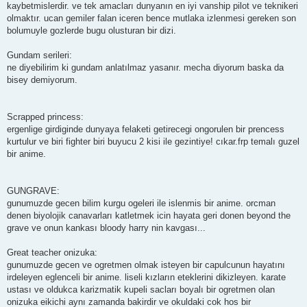
kaybetmislerdir. ve tek amacları dunyanın en iyi vanship pilot ve teknikeri
olmaktır. ucan gemiler falan iceren bence mutlaka izlenmesi gereken son
bolumuyle gozlerde bugu olusturan bir dizi.
Gundam serileri:
ne diyebilirim ki gundam anlatılmaz yasanır. mecha diyorum baska da
bisey demiyorum.
Scrapped princess:
ergenlige girdiginde dunyaya felaketi getirecegi ongorulen bir prencess
kurtulur ve biri fighter biri buyucu 2 kisi ile gezintiye! cıkar.frp temalı guzel
bir anime.
GUNGRAVE:
gunumuzde gecen bilim kurgu ogeleri ile islenmis bir anime. orcman
denen biyolojik canavarları katletmek icin hayata geri donen beyond the
grave ve onun kankası bloody harry nin kavgası...
Great teacher onizuka:
gunumuzde gecen ve ogretmen olmak isteyen bir capulcunun hayatını
irdeleyen eglenceli bir anime. liseli kızların eteklerini dikizleyen. karate
ustası ve oldukca karizmatik kupeli sacları boyalı bir ogretmen olan
onizuka eikichi aynı zamanda bakirdir ve okuldaki cok hos bir