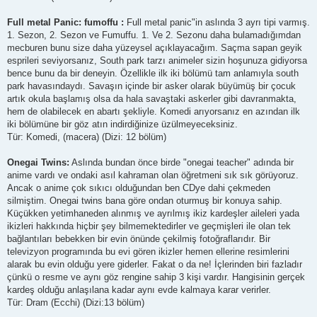
Full metal Panic: fumoffu :
Full metal panic"in aslında 3 ayrı tipi varmış.
1. Sezon, 2. Sezon ve Fumuffu. 1. Ve 2. Sezonu daha bulamadığımdan
mecburen bunu size daha yüzeysel açıklayacağım. Saçma sapan geyik
esprileri seviyorsanız, South park tarzı animeler sizin hoşunuza gidiyorsa
bence bunu da bir deneyin. Özellikle ilk iki bölümü tam anlamıyla south
park havasındaydı. Savaşın içinde bir asker olarak büyümüş bir çocuk
artık okula başlamış olsa da hala savaştaki askerler gibi davranmakta,
hem de olabilecek en abartı şekliyle. Komedi arıyorsanız en azından ilk
iki bölümüne bir göz atın indirdiğinize üzülmeyeceksiniz.
Tür: Komedi, (macera) (Dizi: 12 bölüm)
Onegai Twins:
Aslında bundan önce birde "onegai teacher" adında bir
anime vardı ve ondaki asıl kahraman olan öğretmeni sık sık görüyoruz.
Ancak o anime çok sıkıcı olduğundan ben CDye dahi çekmeden
silmiştim. Onegai twins bana göre ondan oturmuş bir konuya sahip.
Küçükken yetimhaneden alınmış ve ayrılmış ikiz kardeşler aileleri yada
ikizleri hakkında hiçbir şey bilmemektedirler ve geçmişleri ile olan tek
bağlantıları bebekken bir evin önünde çekilmiş fotoğraflarıdır. Bir
televizyon programında bu evi gören ikizler hemen ellerine resimlerini
alarak bu evin olduğu yere giderler. Fakat o da ne! İçlerinden biri fazladır
çünkü o resme ve aynı göz rengine sahip 3 kişi vardır. Hangisinin gerçek
kardeş olduğu anlaşılana kadar aynı evde kalmaya karar verirler.
Tür: Dram (Ecchi) (Dizi:13 bölüm)