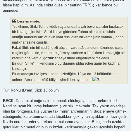
hisse kapıldım. Aslında çokta güzel bir setting(FRP) çıkar bence bu
animeden.
Lessien wrote:
Tsukihime: Shiki Tohno küük yaşta,onda hayatı boyunca izler bırakıcak
bir kaza geçirmiştir...Shiki liseye giderken Tohno ailesinin reisinin
öldüğü haberini alır ve evin yani reisi olan kızkardeşinin yanına ,Tohno
malikhanesine çagrılır...
Fakat Shiki'nin bilmediği gizli güçleri vardır...Nesnelerin üzerinde garip
çizgiler görmekte, ve bunları görmeyi sadece o küçükken karşılaştığı bir
kadının ona verdiği gözlükler sayesinde engelleyebilmektedir...
Bir gün, Shiki'nin kendisini öldürdüğünü iddia eden garip bir kadınla
karşılaşır...
Bir arkadaşın tavsiyesi üzerine izlediğim ,12 ya da 13 bölümlük bir
anime...Ama sonu kötü bitiyo...şimdiden uyarim de
Tür: Korku (Dram) Dizi: 13 bölüm
BECK:
Daha okul çağındaki bir çocuk oldukça yalnızlık çekmektedir.
Kendine uyan bir uğraş bulamamış ve sıkılmaktadır. Tek yakın arkadaşı
olan bir röntgenci, kız yüzme takımının antrenmanını dikizlemeye gitmek
istediğinde, karakterimiz orada küçükken çok iyi anlaştıkları bir kızı görür.
Kızda onu fark eder ve tekrar bir buluşma ayarlarlar. Buluşmada uzaktan
gördükleri bir metal grubunun kızları karizmasıyla çeken üyesinin köpeği