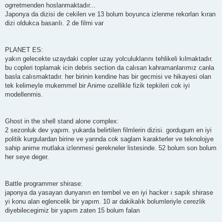
ogrretmenden hoslanmaktadır...
Japonya da dizisi de cekilen ve 13 bolum boyunca izlenme rekorları kıran
dizi oldukca basarılı. 2 de filmi var
PLANET ES:
yakın gelecekte uzaydaki copler uzay yolculuklarını tehlikeli kılmaktadır.
bu copleri toplamak icin debris section da calısan kahramanlarımız canla
basla calısmaktadır. her birinin kendine has bir gecmisi ve hikayesi olan
tek kelimeyle mukemmel bir Anime ozellikle fizik tepkileri cok iyi
modellenmis.
Ghost in the shell stand alone complex:
2 sezonluk dev yapım. yukarda belirtilen filmlerin dizisi. gordugum en iyi
politik kurgulardan birine ve yannda cok saglam karakterler ve teknolojye
sahip anime mutlaka izlenmesi gerekneler listesinde. 52 bolum son bolum
her seye deger.
Battle programmer shirase:
japonya da yasayan dunyanın en tembel ve en iyi hacker ı sapık shirase
yi konu alan eglencelik bir yapım. 10 ar dakikalık bolumleriyle cerezlik
diyebilecegimiz bir yapım zaten 15 bolum falan