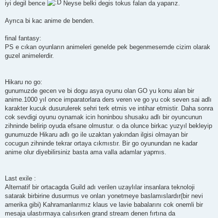
iyi degil bence
Neyse belki degis tokus falan da yaparız.
Ayrıca bi kac anime de benden.
final fantasy:
PS e cıkan oyunların animeleri genelde pek begenmesemde cizim olarak
guzel animelerdir.
Hikaru no go:
gunumuzde gecen ve bi dogu asya oyunu olan GO yu konu alan bir
anime.1000 yıl once imparatorlara ders veren ve go yu cok seven sai adlı
karakter kucuk dusurulerek sehri terk etmis ve intihar etmistir. Daha sonra
cok sevdigi oyunu oynamak icin honinbou shusaku adlı bir oyuncunun
zihninde belirip oyuda efsane olmustur. o da olunce birkac yuzyıl bekleyip
gunumuzde Hikaru adlı go ile uzaktan yakından ilgisi olmayan bir
cocugun zihninde tekrar ortaya cıkmıstır. Bir go oyunundan ne kadar
anime olur diyebilirsiniz basta ama valla adamlar yapmıs.
Last exile :
Alternatif bir ortacagda Guild adı verilen uzaylılar insanlara teknoloji
satarak birbirine dusurmus ve onları yonetmeye baslamıslardır(bir nevi
amerika gibi) Kahramanlarımız klaus ve lavie babalarını cok onemli bir
mesaja ulastırmaya calısırken grand stream denen fırtına da