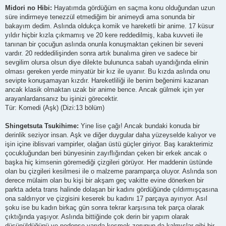
Midori no Hibi:
Hayatımda gördüğüm en saçma konu olduğundan uzun
süre indirmeye tenezzül etmediğim bir animeydi ama sonunda bir
bakayım dedim. Aslında oldukça komik ve hareketli bir anime. 17 küsur
yıldır hiçbir kızla çıkmamış ve 20 kere reddedilmiş, kaba kuvveti ile
tanınan bir çocuğun aslında onunla konuşmaktan çekinen bir seveni
vardır. 20 reddedilişinden sonra artık bunalıma giren ve sadece bir
sevgilim olursa olsun diye dilekte bulununca sabah uyandığında elinin
olması gereken yerde minyatür bir kız ile uyanır. Bu kızda aslında onu
sevipte konuşamayan kızdır. Hareketliliği ile benim beğenimi kazanan
ancak klasik olmaktan uzak bir anime bence. Ancak gülmek için yer
arayanlardansanız bu işinizi görecektir.
Tür: Komedi (Aşk) (Dizi:13 bölüm)
Shingetsuta Tsukihime:
Yine lise çağı! Ancak bundaki konuda bir
derinlik seziyor insan. Aşk ve diğer duygular daha yüzeyselde kalıyor ve
işin içine iblisvari vampirler, olağan üstü güçler giriyor. Baş karakterimiz
çocukluğundan beri bünyesinin zayıflığından çeken bir erkek ancak o
başka hiç kimsenin göremediği çizgileri görüyor. Her maddenin üstünde
olan bu çizgileri kesilmesi ile o malzeme paramparça oluyor. Aslında son
derece mülaim olan bu kişi bir akşam geç vakitte evine dönerken bir
parkta adeta trans halinde dolaşan bir kadını gördüğünde çıldırmışçasına
ona saldırıyor ve çizgisini keserek bu kadını 17 parçaya ayırıyor. Asıl
şoku ise bu kadın birkaç gün sonra tekrar karşısına tek parça olarak
çıktığında yaşıyor. Aslında bittiğinde çok derin bir yapım olarak
düşünüldüğünü ve nedense yarıda kesmek zorunun da kalmışlar gibi bir