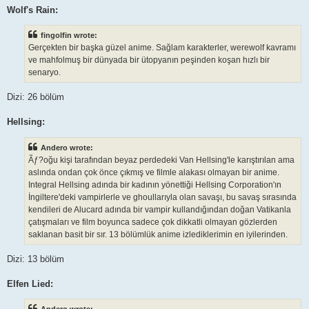
Wolf's Rain:
fingolfin wrote:
Gerçekten bir başka güzel anime. Sağlam karakterler, werewolf kavramı
ve mahfolmuş bir dünyada bir ütopyanın peşinden koşan hızlı bir
senaryo.
Dizi: 26 bölüm
Hellsing:
Andero wrote:
Ãƒ?oğu kişi tarafından beyaz perdedeki Van Hellsing'le karıştırılan ama
aslında ondan çok önce çıkmış ve filmle alakası olmayan bir anime.
Integral Hellsing adında bir kadının yönettiği Hellsing Corporation'ın
İngiltere'deki vampirlerle ve ghoullarıyla olan savaşı, bu savaş sırasında
kendileri de Alucard adında bir vampir kullandığından doğan Vatikanla
çatışmaları ve film boyunca sadece çok dikkatli olmayan gözlerden
saklanan basit bir sır. 13 bölümlük anime izlediklerimin en iyilerinden.
Dizi: 13 bölüm
Elfen Lied: