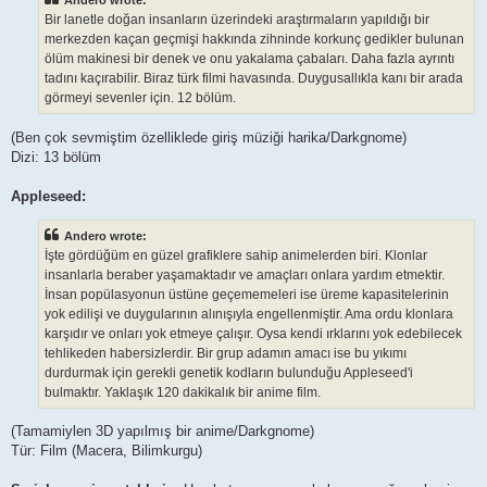
Andero wrote:
Bir lanetle doğan insanların üzerindeki araştırmaların yapıldığı bir
merkezden kaçan geçmişi hakkında zihninde korkunç gedikler bulunan
ölüm makinesi bir denek ve onu yakalama çabaları. Daha fazla ayrıntı
tadını kaçırabilir. Biraz türk filmi havasında. Duygusallıkla kanı bir arada
görmeyi sevenler için. 12 bölüm.
(Ben çok sevmiştim özelliklede giriş müziği harika/Darkgnome)
Dizi: 13 bölüm
Appleseed:
Andero wrote:
İşte gördüğüm en güzel grafiklere sahip animelerden biri. Klonlar
insanlarla beraber yaşamaktadır ve amaçları onlara yardım etmektir.
İnsan popülasyonun üstüne geçememeleri ise üreme kapasitelerinin
yok edilişi ve duygularının alınışıyla engellenmiştir. Ama ordu klonlara
karşıdır ve onları yok etmeye çalışır. Oysa kendi ırklarını yok edebilecek
tehlikeden habersizlerdir. Bir grup adamın amacı ise bu yıkımı
durdurmak için gerekli genetik kodların bulunduğu Appleseed'i
bulmaktır. Yaklaşık 120 dakikalık bir anime film.
(Tamamiylen 3D yapılmış bir anime/Darkgnome)
Tür: Film (Macera, Bilimkurgu)