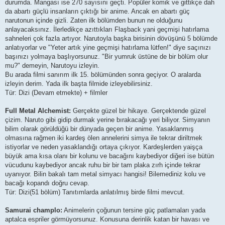
durumda. Mangası ise 270 sayısını geçti. Popüler komik ve gittikçe dah
da abartı güçlü insanların çıktığı bir anime. Ancak en abartı güç
narutonun içinde gizli. Zaten ilk bölümden bunun ne olduğunu
anlayacaksınız. İlerledikçe azıttıkları Flaşback yani geçmişi hatırlama
sahneleri çok fazla artıyor. Narutoyla başka birisinin dövüşünü 5 bölümde
anlatıyorlar ve "Yeter artık yine geçmişi hatırlama lütfen!" diye saçınızı
başınızı yolmaya başlıyorsunuz. "Bir yumruk üstüne de bir bölüm olur
mu?" demeyin, Narutoyu izleyin.
Bu arada filmi sanırım ilk 15. bölümünden sonra geçiyor. O aralarda
izleyin derim. Yada ilk başta filmide izleyebilirsiniz.
Tür: Dizi (Devam etmekte) + filmler
Full Metal Alchemist:
Gerçekte güzel bir hikaye. Gerçektende güzel
çizim. Naruto gibi gidip durmak yerine bırakacağı yeri biliyor. Simyanın
bilim olarak görüldüğü bir dünyada geçen bir anime. Yasaklanmış
olmasına rağmen iki kardeş ölen annelerini simya ile tekrar diriltmek
istiyorlar ve neden yasaklandığı ortaya çıkıyor. Kardeşlerden yaişça
büyük ama kısa olanı bir kolunu ve bacağını kaybediyor diğeri ise bütün
vücudunu kaybediyor ancak ruhu bir bir tam plaka zırh içinde tekrar
uyanıyor. Bilin bakalı tam metal simyacı hangisi! Bilemediniz kolu ve
bacağı kopandı doğru cevap.
Tür: Dizi(51 bölüm) Tanıtımlarda anlatılmış birde filmi mevcut.
Samurai champlo:
Animelerin çoğunun tersine güç patlamaları yada
aptalca espriler görmüyorsunuz. Konusuna derinlik katan bir havası ve