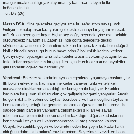
mangasındaki canlılığı yakalayamamış kanımca. İzleyin belki
beğenebilirsiniz.
Tür: Dizi(26)
Mezzo DSA:
Yine gelecekte geçiyor ama bu sefer atom savaşı yok.
Gelişen teknoloji insanlara yakın gelecekte daha iyi bir yaşam verecek
mi? Bu animeye göre hayır. Hiçbir şey değişmeyecek, yine aynı şekilde
sürdüreceğiz hayatımızı. Zaten aslında çokta gelecekte geçtiği
söylenemez animenin. Silah eline yakışan bir genç kızın da bulunduğu 3
kişilik bir ödül avcısı grubunun hayatından 3 bölümlük kesitini veriyor.
Çok iyi diyemeyeceğim ama asla kötüler arasına sokamayacağım biraz
farklı tatlar arayanlar için bir çizgi film. İçinde çok olmasa da hayaletler
gibi fantastik öğeleri de barındırıyor.
Vandread:
Erkekler ve kadınlar ayrı gezegenlerde yaşamaya başlamışlar.
İlk bölüm erkeklerin, kadınların ne kadar canavar ruhlu ve tehlikeli
canavarlar olduklarının anlatıldığı bir konuşma ile başlıyor. Erkekler
kadınlara karşı son silahları olan çok gelişmiş bir gemi yapıyorlar. Ancak
bu gemi daha ilk seferinde tayfası tecrübesiz ve hazır değilken tayfasını
kadınların oluşturduğu bir geminin baskınına uğruyor. Tan bu sırada da
sadece gemi parçaları yapmakta çalışmaktan sıkılan ve savaş
robotlarından birinin üstüne kendi adını kazıdığını diğer arkadaşlarına
kanıtlamak isteyen asıl kahramanımızda iki ateş arasında kalıyor.
Uzayda korsanlıkla geçen ve bölümde neden her şeyin bu kadar farklı
olduğunu daha fazla anladığımız bir anime. Seyretmesi zevkli ve bana