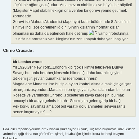
küçük bir oğlan çocuğudur...Ama mezun olabilmek ve büyük bir büyücü
(Magister Magi) olabilmek için ona verilen bir görevi yerine getirmek
zorundadır.
Görevi ise Mahora Akademisi (Japonya) kızlar bölümünde 8-A sınıfının
sınıf ve ingilizce öğretmenliğidir...Sınıfın kızlarının 'normal' kızlar
olmaması işi daha da eglenceli hale getirmiş
vampir,robot,ninja
...sınıfta ne ararsanız var...Negima'nın zorlu hayatı daha yeni başlıyor
Chrno Crusade
:
Lessien wrote:
Yıl 1920,yer New York...Ekonomik birçok sıkıntıyı tetikleyen Dünya
Savaşı bununla beraber,kimsenin bilmediği daha karanlık şeyleri
tetiklemiştir: şeytan günahkarlar (demonic sinners)
Magdalene Manastırı ise bu tip olayları kontrol altına almak için çalışan
bir organizasyondur...Manastırın en iyi şeytan çıkarıcılarından biri olan
Rosette ve yardımcısı Chrono...Rosette'nin kayıp kardeşini bulmak
amacıyla bir araya gelmiş iki ruh...Geçmişten gelen garip bir bağ...
Pek korku sayılmaz ama bol bol yaratık dolu animeleri seviyorsanız
bence kaçırmayın ^__^
Göz alıcı tepenin yerinde artık binalar yükseliyor. Büyük, ulu; ama büyüleyici mi? Sislerin
ardından ışığı daha net görürdüm, şimdi, kalabalığın içinde, koca bir boşluktayım.
Eskisi ka