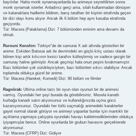
bayılırlar. Hatta monk oynamayanlarda bu animeye seyrettikten sonra
monk oynamak isterler. Anladınız gerçi ama, silah kullanmadan dönüşen
ve katanalılara hadlerini bildiren, barış taraftarı bir kişinin etrafında geçen
bir dizi olayı konu alıyor. Ancak ilk 6 bölüm hep aynı kasaba etrafında
geçiyordu.
Tür: Macera (Pataklama) Dizi: 7 bölümünden eminim ama devamı da
olmalı.
Rurouni Kenshin:
Türkiye"de de samurai X adı altında gösterilen bir
anime. Eskiden Batosai adı ile devrimdeki en güçlü kılıç ustası olarak
bilinen kişi artık kılıcının kesici tarafını kütleştirmiş ve sadece gezgin bir
samuray haline gelmiştir. Ancak geçmişi hala onun peşini bırakmamıştır.
Bazı bölümleri çok sürükleyiciyken, bazı bölümleri sıkıcı olabiliyor. Ancak
toplamda oldukça güzel bir anime.
Tür: Macera (Hareket, Komedi) Dizi: 90 bölüm ve filmler
Ragnörak:
Ultima online tarzı bir oyun olan oyunun bir de animesi
varmış. Oyundaki her şeyi burada da görebilirsiniz. Mesela kanatlı
kurbağa kanadı satın alıyorsunuz ve kullandığınızda uçma gücü
kazanıyorsunuz. Oyundaki her türlü saçmalığı animedeki karakterler
gayet normal olarak görüyor ve animeyi yapanlar bunlar için mantıklı bir
açıklama yapmaya çalışıpta oyundaki havayı katletmediklerinden oldukça
iyiyapmışlar bence. Online oyunlarda bir grubun havasını gerçektende
alıyorsunuz.
Tür: Macera (CFRP) Dizi: Gidiyor