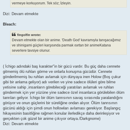
vermeye korkuyorum. Tek söz; İzleyin.
Dizi: Devam etmekte
Bleach:
fingolfin wrote:
Devam etmekte olan bir anime. 'Death God' kavramıyla tanışacağımız
ve shinigami güçleri karşısında parmak ısırtan bir animeKatana
severlere tavsiye olunur.
( İchigo adındaki baş karakter"in bir gücü vardır. Bu güç daha cennete
gitmemiş ölü ruhları görme ve onlarla konuşma gücüdür. Cennete
gönderilmemiş bu ruhları avlamak için dünyaya inen Holow (Boş çukur
gibi bir anlama geliyor) adı verilen ve yine sadece ölüleri göre bilme
yetisine sahip ,insanların görebileceği yaratıları avlamak ve ruhları
göndermek için yer yüzüne yine sadece özel insanlarca görülebilen ölüm
tanrıları geliyor. İchigo bir ölüm tanrısının savaş sırasında yaralandığını
görüyor ve onun güçlerini bir süreliğine ondan alıyor. Ölüm tanrısının
gücünü aldığı için şimdi onun hollowları avlaması gerekiyor. Başlangıç
hikayesinin basitliğine rağmen konular ilerledikçe daha derinleşiyor ve
gerçekten çok güzel bir anime çıkıyor ortaya./Darkgnome)
Dizi: Devam etmekte