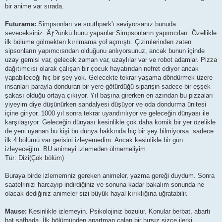
bir anime var sırada.
Futurama:
Simpsonları ve southpark'ı seviyorsanız bunuda
seveceksiniz. Ãƒ?ünkü bunu yapanlar Simpsonların yapımcıları. Özellikle
ilk bölüme gölmekten kırılmama yol açmıştı. Çizimlerinden zaten
sipsonların yapımcısndan olduğunu anlıyorsunuz, ancak bunun içinde
uzay gemisi var, gelecek zaman var, uzaylılar var ve robot adamlar. Pizza
dağıtımcısı olarak çalışan bir çocuk hayatından nefret ediyor ancak
yapabileceği hiç bir şey yok. Gelecekte tekrar yaşama döndürmek üzere
insanları parayla donduran bir yere götürdüğü siparişin sadece bir eşşek
şakası olduğu ortaya çıkıyor. Yıl başına girerken en azından bu pizzaları
yiyeyim diye düşünürken sandalyesi düşüyor ve oda dondurma ünitesi
içine giriyor. 1000 yıl sonra tekrar uyandırılıyor ve geleceğin dünyası ile
karşılaşıyor. Geleceğin dünyası kesinlikle çok daha komik bir yer özelikle
de yeni uyanan bu kişi bu dünya hakkında hiç bir şey bilmiyorsa. sadece
ilk 4 bölümü var gerisini izleyemedim. Ancak kesinlikle bir gün
izleyeceğim. BU animeyi izlemeden ölmemeliyim.
Tür: Dizi(Çok bölüm)
Buraya birde izlememniz gereken animeler, yazma gereği duydum. Sonra
saatelrinizi harcayıp indirdiğiniz ve sonuna kadar bakalım sonunda ne
olacak dediğiniz animeler sizi büyük hayal kırıklığına uğratabilir.
Mause:
Kesinlikle izlemeyin. Psikolojiniz bozulur. Konular berbat, abartı
hat safhada, İlk bölümünden apartman çalan bir hırsız sizce ilerki