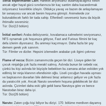
Serial experimantel Lain:
Hareket arıyorsanız bulamayacağınız kesin
ancak eğer hayal gücü sınırlarınıza bir kaç santim daha kazandırmak
istiyorsanız kesinlikle izleyin. Oldukça yavaş ve bazen de anlaşılamayan
bir senaryosu var ancak benim hoşuma gitmişti. Animelerde zor
bulunabilecek farklı bir tada sahip. Elfenlied'ı severseniz bunu da büyük
ihtimalle seversiniz.
Tür: Dizi(13 bölüm)
İnitial serileri:
Araba delisiyseniz, kovalamaca sahnelerini seviyorsanız,
NFS oynamak çok hoşunuza gittiyse, Fast and Furious filmini bir kaç
defa izlerim diyorsanız. Bu animeyi kaçırmayın. Daha fazla bir şey
demem gerek yok sanırım.
Tür: Filmler ve diziler. Hepsini izlemedim arabalar çok ilgimi çekmez
Flame of recca:
Bizim zamanımızda geçen bir dizi. Liseye giden bir
çocuk ninjalığa çok fazla merakl salmış. Aslında bunun bir sebebi var,
çünkü bu kişi aslında bir büyüyle bebekken bu zamana atılan eskiden yok
edilmiş bir ninja klanının efendisinin oğlu. Liseli çocuğun havada uşması
ve başkasının duvarları bile delmesi biraz anlamsız geliyor ve çok fazla
da yaratıcılık yok. Ancak Naruto severlerin hoşuna gidebilecek bir dizi
aslında. Çizimleri daha eski gibi geldi bana Narutoya göre ve bence
Narutodan biraz daha iyi.
Tür: Dizi(26 bölüm)
Naruto:
Zaten çoğu kişi biliyor bu diziyi. 170. bölüme merdiven dayamış