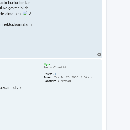
uçta bunlar lordlar,
ri ve çevresini de
aale alma beni
i mektuplaşmalarını
T
o
p
Illyra
Forum Yöneticisi
Posts:
2113
Joined:
Tue Jan 25, 2005 12:00 am
Location:
Duskwood
devam ediyor...