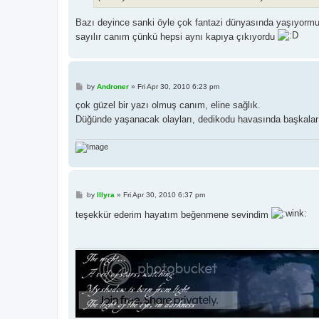
Bazı deyince sanki öyle çok fantazi dünyasında yaşıyormuş
sayılır canım çünkü hepsi aynı kapıya çıkıyordu
P
by
Androner
»
Fri Apr 30, 2010 6:23 pm
o
s
çok güzel bir yazı olmuş canım, eline sağlık.
t
Düğünde yaşanacak olayları, dedikodu havasında başkaların
P
by
Illyra
»
Fri Apr 30, 2010 6:37 pm
o
s
teşekkür ederim hayatım beğenmene sevindim
t