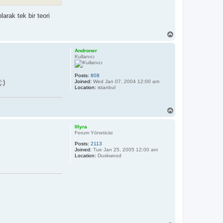
rak tek bir teori
T
o
p
Androner
Kullanıcı
Posts:
808
Joined:
Wed Jan 07, 2004 12:00 am
Location:
istanbul
T
o
p
Illyra
Forum Yöneticisi
Posts:
2113
Joined:
Tue Jan 25, 2005 12:00 am
Location:
Duskwood