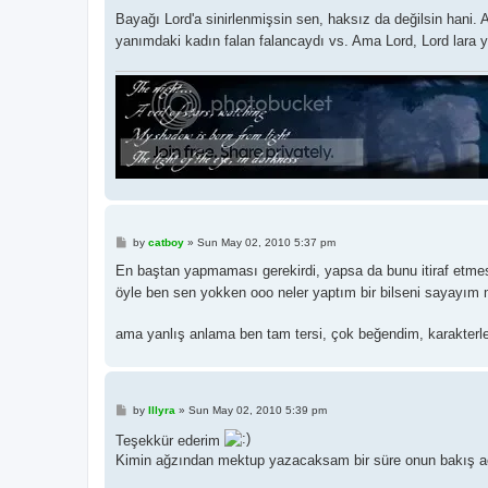
o
s
Bayağı Lord'a sinirlenmişsin sen, haksız da değilsin hani. 
t
yanımdaki kadın falan falancaydı vs. Ama Lord, Lord lara y
P
by
catboy
»
Sun May 02, 2010 5:37 pm
o
s
En baştan yapmaması gerekirdi, yapsa da bunu itiraf etmes
t
öyle ben sen yokken ooo neler yaptım bir bilseni sayayım 
ama yanlış anlama ben tam tersi, çok beğendim, karakterleri
P
by
Illyra
»
Sun May 02, 2010 5:39 pm
o
s
Teşekkür ederim
t
Kimin ağzından mektup yazacaksam bir süre onun bakış açı