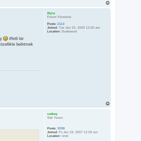
T
o
p
Illyra
Forum Yöneticisi
Posts:
2113
Joined:
Tue Jan 25, 2005 12:00 am
Location:
Duskwood
iş
iffetli bir
özellikle belirtmek
T
o
p
catboy
Site Yazarı
Posts:
3268
Joined:
Fri Jan 19, 2007 12:00 am
Location:
Izmir