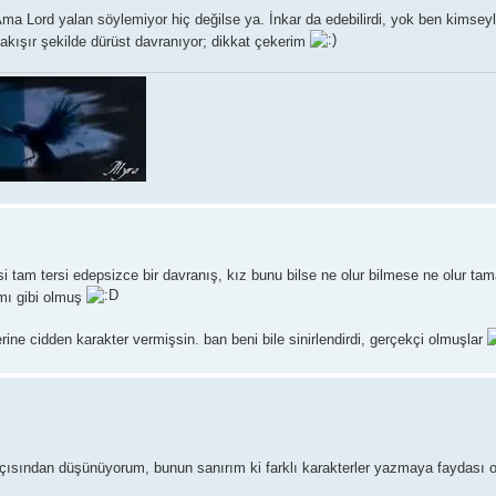
Ama Lord yalan söylemiyor hiç değilse ya. İnkar da edebilirdi, yok ben kimseyl
akışır şekilde dürüst davranıyor; dikkat çekerim
i tam tersi edepsizce bir davranış, kız bunu bilse ne olur bilmese ne olur t
mı gibi olmuş
ne cidden karakter vermişsin. ban beni bile sinirlendirdi, gerçekçi olmuşlar
sından düşünüyorum, bunun sanırım ki farklı karakterler yazmaya faydası o