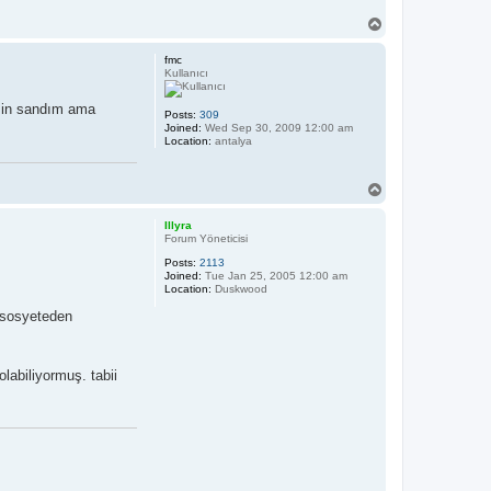
T
o
p
fmc
Kullanıcı
eksin sandım ama
Posts:
309
Joined:
Wed Sep 30, 2009 12:00 am
Location:
antalya
T
o
p
Illyra
Forum Yöneticisi
Posts:
2113
Joined:
Tue Jan 25, 2005 12:00 am
Location:
Duskwood
r sosyeteden
labiliyormuş. tabii