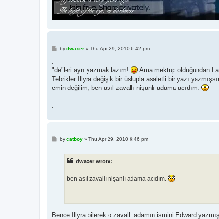
P
by
dwaxer
»
Thu Apr 29, 2010 6:42 pm
o
s
.
t
"de"leri ayrı yazmak lazım!
Ama mektup olduğundan Lad
Tebrikler Illyra değişik bir üslupla asaletli bir yazı yazmış
emin değilim, ben asıl zavallı nişanlı adama acıdım.
.
P
by
catboy
»
Thu Apr 29, 2010 6:46 pm
o
s
t
dwaxer wrote:
.
ben asıl zavallı nişanlı adama acıdım.
.
Bence Illyra bilerek o zavallı adamın ismini Edward yazmı