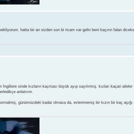
 bekliyorum. hatta bir an sizden son bi ricam var gelin beni kaçırın falan dic
İngiltere sinde kızların kaçması büyük ayıp sayılırmış. kızları kaçan ailele
lerledikçe anlatırım.
normalmiş, günümüzdeki kadar olmasa da, evlenmemiş bir kızın bir kaç aşığı o