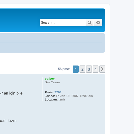
Search
Advanced search
1
2
3
4
Next
56 posts
catboy
Site Yazarı
Posts:
3268
r an için bile
Joined:
Fri Jan 19, 2007 12:00 am
Location:
Izmir
kadı kızını