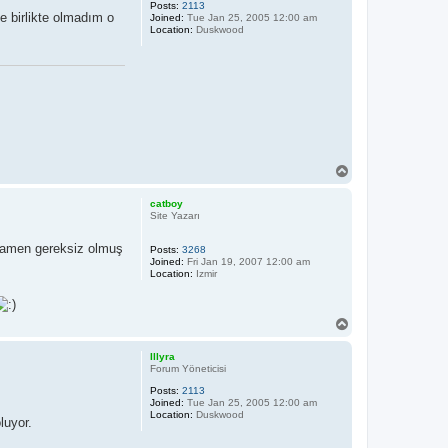
Posts:
2113
e birlikte olmadım o
Joined:
Tue Jan 25, 2005 12:00 am
Location:
Duskwood
T
o
p
catboy
Site Yazarı
amamen gereksiz olmuş
Posts:
3268
Joined:
Fri Jan 19, 2007 12:00 am
Location:
Izmir
T
o
p
Illyra
Forum Yöneticisi
Posts:
2113
Joined:
Tue Jan 25, 2005 12:00 am
Location:
Duskwood
luyor.