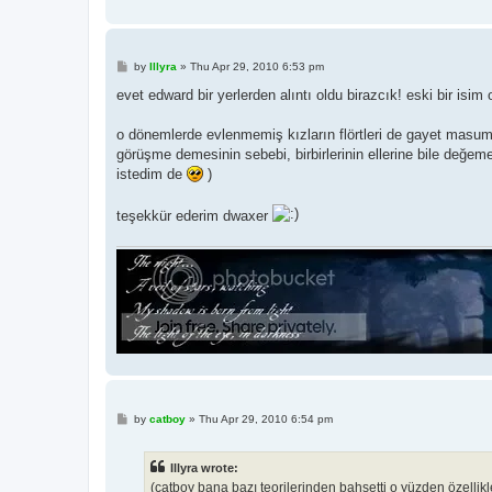
P
by
Illyra
»
Thu Apr 29, 2010 6:53 pm
o
s
evet edward bir yerlerden alıntı oldu birazcık! eski bir isim
t
o dönemlerde evlenmemiş kızların flörtleri de gayet masum
görüşme demesinin sebebi, birbirlerinin ellerine bile değem
istedim de
)
teşekkür ederim dwaxer
P
by
catboy
»
Thu Apr 29, 2010 6:54 pm
o
s
t
Illyra wrote:
(catboy bana bazı teorilerinden bahsetti o yüzden özellik