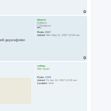
T
o
p
dwaxer
Kullanıcı
Posts:
6687
Joined:
Mon May 21, 2007 12:00 am
ffetli geçeceğinden
T
o
p
catboy
Site Yazarı
Posts:
3268
Joined:
Fri Jan 19, 2007 12:00 am
Location:
Izmir