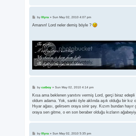
P
by
Illyra
»
Sun May 02, 2010 4:07 pm
o
s
Amanın! Lord neler demiş böyle ?
t
P
by
catboy
»
Sun May 02, 2010 4:14 pm
o
s
Kısa ama beklenen yanıtını vermiş Lord, gerçi biraz edepli
t
oldum adama. Yok, sanki öyle aklında aşık olduğu bir kız ol
Hıyar ağası, gelirsem oraya sinir şey. Kızım bundan hayır
oraya sen gitme, o en son beraber olduğu kızların ağabeyi
P
by
Illyra
»
Sun May 02, 2010 5:35 pm