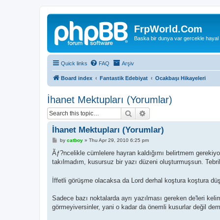
FrpWorld.Com
Baska bir dunya var gercekle hayal
Quick links
FAQ
Arşiv
Board index
Fantastik Edebiyat
Ocakbaşı Hikayeleri
İhanet Mektupları (Yorumlar)
Search
Advanced search
İhanet Mektupları (Yorumlar)
P
by
catboy
»
Thu Apr 29, 2010 6:25 pm
o
s
Ãƒ?ncelikle cümlelere hayran kaldığımı belirtmem gerekiyor, o
t
takılmadım, kusursuz bir yazı düzeni oluşturmuşsun. Tebr
İffetli görüşme olacaksa da Lord derhal koştura koştura d
Sadece bazı noktalarda ayrı yazılması gereken de'leri kelim
görmeyiversinler, yani o kadar da önemli kusurlar değil dem