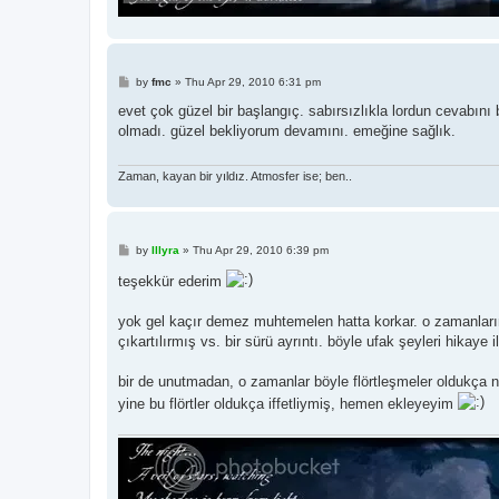
P
by
fmc
»
Thu Apr 29, 2010 6:31 pm
o
s
evet çok güzel bir başlangıç. sabırsızlıkla lordun cevabını
t
olmadı. güzel bekliyorum devamını. emeğine sağlık.
Zaman, kayan bir yıldız. Atmosfer ise; ben..
P
by
Illyra
»
Thu Apr 29, 2010 6:39 pm
o
s
teşekkür ederim
t
yok gel kaçır demez muhtemelen hatta korkar. o zamanların 
çıkartılırmış vs. bir sürü ayrıntı. böyle ufak şeyleri hikaye i
bir de unutmadan, o zamanlar böyle flörtleşmeler oldukça 
yine bu flörtler oldukça iffetliymiş, hemen ekleyeyim