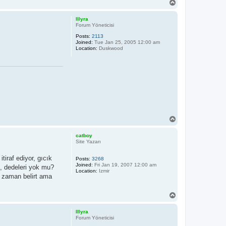
T
o
p
Illyra
Forum Yöneticisi
Posts:
2113
Joined:
Tue Jan 25, 2005 12:00 am
Location:
Duskwood
T
o
p
catboy
Site Yazarı
iraf ediyor, gıcık
Posts:
3268
Joined:
Fri Jan 19, 2007 12:00 am
ı, dedeleri yok mu?
Location:
Izmir
e zaman belirt ama
T
o
p
Illyra
Forum Yöneticisi