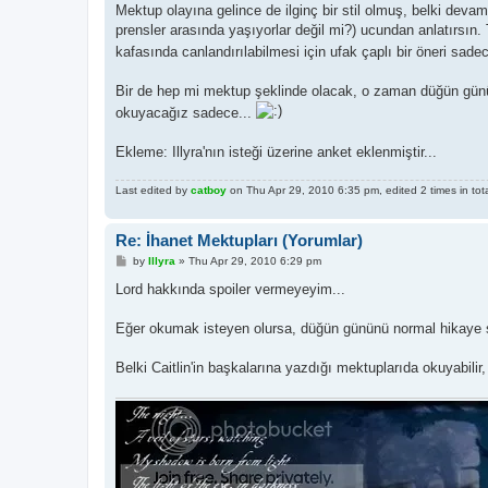
Mektup olayına gelince de ilginç bir stil olmuş, belki devamı 
prensler arasında yaşıyorlar değil mi?) ucundan anlatırsın.
kafasında canlandırılabilmesi için ufak çaplı bir öneri sade
Bir de hep mi mektup şeklinde olacak, o zaman düğün gün
okuyacağız sadece...
Ekleme: Illyra'nın isteği üzerine anket eklenmiştir...
Last edited by
catboy
on Thu Apr 29, 2010 6:35 pm, edited 2 times in tota
Re: İhanet Mektupları (Yorumlar)
P
by
Illyra
»
Thu Apr 29, 2010 6:29 pm
o
s
Lord hakkında spoiler vermeyeyim...
t
Eğer okumak isteyen olursa, düğün gününü normal hikaye ş
Belki Caitlin'in başkalarına yazdığı mektuplarıda okuyabilir, 