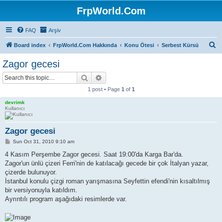
FrpWorld.Com
FAQ
Arşiv
S
Board index
FrpWorld.Com Hakkında
Konu Ötesi
Serbest Kürsü
e
Zagor gecesi
a
Search
Advanced search
r
1 post • Page
1
of
1
c
devrimk
h
Kullanıcı
Zagor gecesi
P
Sun Oct 31, 2010 9:10 am
o
s
4 Kasım Perşembe Zagor gecesi. Saat 19:00'da Karga Bar'da.
t
Zagor'un ünlü çizeri Ferri'nin de katılacağı gecede bir çok İtalyan yazar,
çizerde bulunuyor.
İstanbul konulu çizgi roman yarışmasına Seyfettin efendi'nin kısaltılmış
bir versiyonuyla katıldım.
Ayrıntılı program aşağıdaki resimlerde var.