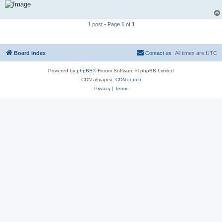
1 post • Page
1
of
1
Board index
Contact us
All times are
UTC
Powered by
phpBB
® Forum Software © phpBB Limited
CDN altyapısı:
CDN.com.tr
Privacy
|
Terms